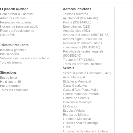
Et podem ajudar?
Adreces i telèfons
Com arribar a Castellar
Telèfons d'interès
Adreces i telèfons
Ajuntament (937144040)
Farmàcies de guàrdia
Policia (937144830)
Horaris de transport públic
Emergències (112)
Reserva d'equipaments
Ambulàncies (061)
Cita prèvia
Avaries enllumenat (686216138)
Avaries aigua (900304070)
Recollida de mobles i altres
Tràmits Freqüents
voluminosos (900150140)
Instància genèrica
Recollida de restes vegetals
Bústia oberta
(900150140)
Subvencions per a la contractació
Tanatori (937471203)
Tots els tràmits
Totes les adreces i telèfons
Serveis
Situacions
Servei d'Atenció Ciutadana (SAC)
Arxiu Municipal
Busco feina
Biblioteca Municipal
He tingut un fill
Casal Catalunya
Em vull formar
Casal d'Avis Plaça Major
Totes les situacions
Centre d'Atenció Primària
Centre de Serveis
Deixalleria Municipal
El Mirador
Escola d'Adults
Escola de Música
Ludoteca Municipal
Oficina Local d'Habitatge
OMIC
Organisme de Gestió Tributària