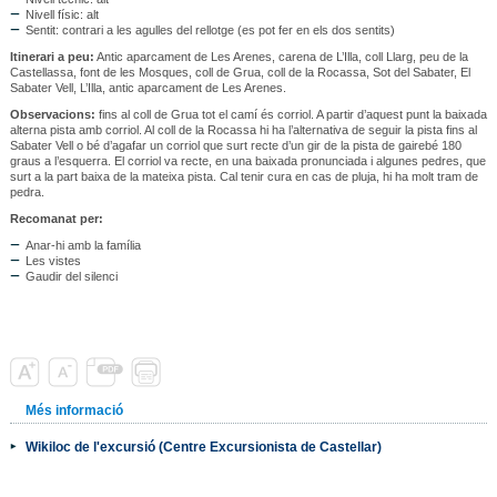
Nivell físic: alt
Sentit: contrari a les agulles del rellotge (es pot fer en els dos sentits)
Itinerari a peu:
Antic aparcament de Les Arenes, carena de L’Illa, coll Llarg, peu de la
Castellassa, font de les Mosques, coll de Grua, coll de la Rocassa, Sot del Sabater, El
Sabater Vell, L’Illa, antic aparcament de Les Arenes.
Observacions:
fins al coll de Grua tot el camí és corriol. A partir d’aquest punt la baixada
alterna pista amb corriol. Al coll de la Rocassa hi ha l’alternativa de seguir la pista fins al
Sabater Vell o bé d’agafar un corriol que surt recte d’un gir de la pista de gairebé 180
graus a l’esquerra. El corriol va recte, en una baixada pronunciada i algunes pedres, que
surt a la part baixa de la mateixa pista. Cal tenir cura en cas de pluja, hi ha molt tram de
pedra.
Recomanat per:
Anar-hi amb la família
Les vistes
Gaudir del silenci
Més informació
Wikiloc de l'excursió (Centre Excursionista de Castellar)