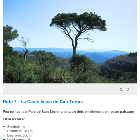
1
2
Ruta 7 - La Castellassa de Can Torras
Feu un tast del Parc de Sant Llorenç sota un dels emblemes del nostre paisatge
Fitxa tècnica:
Senderisme
Distància: 10 km
Desnivell: 500 m
Nivell tècnic: alt