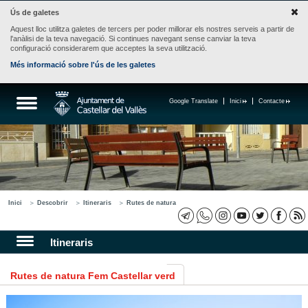
Ús de galetes
Aquest lloc utilitza galetes de tercers per poder millorar els nostres serveis a partir de
l'anàlisi de la teva navegació. Si continues navegant sense canviar la teva
configuració considerarem que acceptes la seva utilització.
Més informació sobre l'ús de les galetes
Google Translate
Inici
Contacte
Inici
Descobrir
Itineraris
Rutes de natura
Itineraris
Rutes de natura Fem Castellar verd