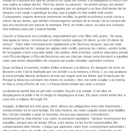
treball no s’aturava fins que es ponia el sol, quan els homes s’arreplegaven a l’escó o en
una cadira al voltant del foc. Però les dones no paraven: “no teníem temps, les dones”.
Al final de la jornada i il·luminades a vegades per un quinqué o un llum d’oli havien de fer
tasques com sargir o apedaçar la roba, que a pagès es feia malbé molt sovint.
Curiosament, segons diversos testimonis recollits, la gestió econòmica sovint corria a
càrrec de les dones, que també s’encarregaven sempre de la venda i de la compra del
que era necessari per passar la setmana. Però, en molts casos, la caixa era comuna:
una mateixa caixa per a tota la família.
L’accés a l’educació era complicat, especialment per a les filles més grans. “Al camp,
tota ajuda és bona, i encara que un infant només aplegui 10 olives, ja són 10 olives de
menys”. Totes elles s’incorporaven ràpidament a fer diverses tasques, que per edat
tenien capacitat de fer: netejar les gàbies dels conills, pasturar les cabres, vendre la llet,
fer la bugada o tenir cura dels petits i les petites. Amb el temps, centres educatius privats
com l’Escola Alguer o l’Escola Nocturna van ser clau per donar certa formació a aquelles
noies que tenien disponibles els vespres per poder estudiar i aprendre costura.
Quan arribava el moment, moltes d’elles entraven a la fàbrica. En èpoques de torns es
llevaven a les 4 de la matinada per ser al teler o a la metxera a l’hora. I, un cop acabava
la seva jornada laboral, arribaven al mas per seguir amb les feines que hi havia per fer.
Perquè la feina era constant i les festes no existien, i fins i tot sortir a ballar o al cinema
es feia a costa d’hores de son, o s’havia d’interrompre per anar a munyir.
La distància també feia un pèl més complex l’accés a la sanitat. O bé elles es
desplaçaven al poble o bé el metge es desplaçava al mas. Els parts sovint tenien lloc a
casa fins a mitjans del segle XX.
A pagès, la llibertat era més gran, però, alhora, les obligacions eren més importants i
comprometien tot el nucli familiar. De tota manera, les noies seguien anant amb faldilles
fins i tot per treballar o anar en bicicleta, encara que aquestes s’envolessin i
ensenyessin la roba interior. Les noies no portaven pantalons. Tampoc ensenyaven les
espatlles, perquè des de temps d’Eva, a les dones se les ha fet responsables del
comportament dels homes. I d’aquí que aquestes noies eren constantment advertides i
alliçonades sobre els perills del camí, com al conte de la Capuxeta. I limitades en els