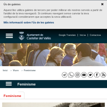
Ús de galetes
Aquest lloc utilitza galetes de tercers per poder millorar els nostres serveis a partir de
l'anàlisi de la teva navegació. Si continues navegant sense canviar la teva
configuració considerarem que acceptes la seva utilització.
Més informació sobre l'ús de les galetes
Google Translate
Inici
Contacte
Inici
Viure
Feminisme
Feminisme
Feminisme