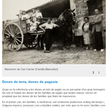
Masovers de Can Carner (Família Blancafort)
1
2
Dones de terra, dones de pagesia
Quan es fa referència a les dones al món de pagès no es pot parlar d’un grup homogeni.
No són el mateix les dones de les famílies de pagès que tenien masos i terres en
propietat que les dones de les famílies que feien de masoveres.
En el primer cas, les famílies, a nivell local, van esdevenir poderoses al llarg del temps i,
d’alguna manera, actuaven com a famílies nobles, per més que no ho eren; famílies com