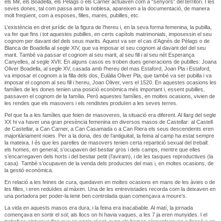
els Mir, els Boadella, els Pèlags o els Carner actuaven com a “senyors” del territori. I les
seves dones, tal com passa amb la noblesa, apareixen a la documentació, de manera
molt freqüent, com a esposes, filles, mares, pubilles, etc.
L’existència en dret jurídic de la figura de l’hereu i, en la seva forma femenina, la pubilla,
va fer que fins i tot aquestes pubilles, en certs capítols matrimonials, imposessin el seu
cognom per davant del dels seus marits. Aquest va ser el cas d’Agnès de Pèlags o de
Blanca de Boadella al segle XIV, que va imposar el seu cognom al davant del del seu
marit. També va passar el cognom al seu marit, al seu fill i al seu nét Esperança
Canyelles, al segle XVII. En alguns casos es troben dues generacions de pubilles: Joana
Oliver Boadella, al segle XV, casada amb l'hereu del mas Estaford, Joan Pla i Estaford,
va imposar el cognom a la filla dels dos, Eulàlia Oliver Pla, que també va ser pubilla i va
imposar el cognom al seu fill i hereu, Joan Oliver, vers el 1520. En aquestes ocasions les
famílies de les dones tenien una posició econòmica més important i, essent pubilles,
passaven el cognom de la família. Però aquestes famílies, en moltes ocasions, vivien de
les rendes que els masovers i els rendistes produïen a les seves terres.
Pel que fa a les famílies que feien de masoveres, la situació era diferent. Al llarg del segle
XX hi va haver una gran presència femenina en diversos masos de Castellar: al Castell
de Castellar, a Can Carner, a Can Casamada o a Can Riera els seus descendents eren
majoritàriament noies. Per a la dona, des de l’antiguitat, la feina al camp ha estat sempre
la mateixa. I és que les parelles de masovers tenien certa repartició sexual del treball:
els homes, en general, s’ocupaven del bestiar gros i dels camps, mentre que elles
s’encarregaven dels horts i del bestiar petit (l’aviram), i de les tasques reproductives (la
casa). També s’ocupaven de la venda dels productes del mas i, en moltes ocasions, de
la gestió econòmica.
En relació a les feines de cura, quedaven en moltes ocasions en mans de les àvies o de
les filles, i eren reduïdes al màxim. Una de les entrevistades recorda com la deixaven en
una portadora per poder-la tenir ben controlada quan començava a moure’s.
La vida en aquests masos era dura, i la feina era inacabable. Al matí, la jornada
començava en sortir el sol; als llocs on hi havia vaques, a les 7 ja eren munyides. I el