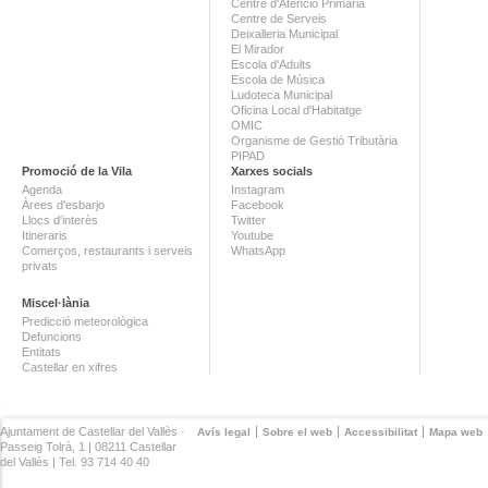
Centre d'Atenció Primària
Centre de Serveis
Deixalleria Municipal
El Mirador
Escola d'Adults
Escola de Música
Ludoteca Municipal
Oficina Local d'Habitatge
OMIC
Organisme de Gestió Tributària
PIPAD
Promoció de la Vila
Xarxes socials
Agenda
Instagram
Àrees d'esbarjo
Facebook
Llocs d'interès
Twitter
Itineraris
Youtube
Comerços, restaurants i serveis
WhatsApp
privats
Miscel·lània
Predicció meteorològica
Defuncions
Entitats
Castellar en xifres
Ajuntament de Castellar del Vallès ·
Avís legal
Sobre el web
Accessibilitat
Mapa web
Passeig Tolrà, 1 | 08211 Castellar
del Vallès | Tel. 93 714 40 40