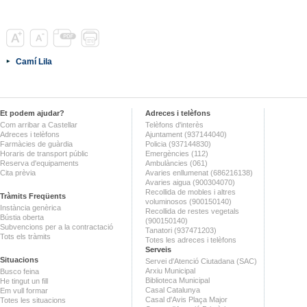
Camí Lila
Et podem ajudar?
Adreces i telèfons
Com arribar a Castellar
Telèfons d'interès
Adreces i telèfons
Ajuntament (937144040)
Farmàcies de guàrdia
Policia (937144830)
Horaris de transport públic
Emergències (112)
Reserva d'equipaments
Ambulàncies (061)
Cita prèvia
Avaries enllumenat (686216138)
Avaries aigua (900304070)
Recollida de mobles i altres
Tràmits Freqüents
voluminosos (900150140)
Instància genèrica
Recollida de restes vegetals
Bústia oberta
(900150140)
Subvencions per a la contractació
Tanatori (937471203)
Tots els tràmits
Totes les adreces i telèfons
Serveis
Situacions
Servei d'Atenció Ciutadana (SAC)
Arxiu Municipal
Busco feina
Biblioteca Municipal
He tingut un fill
Casal Catalunya
Em vull formar
Casal d'Avis Plaça Major
Totes les situacions