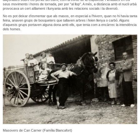
seus moviments i hores de tornada, per por “al llop”. A més, a distància amb el nucli urbà
provocava un cert aïllament i llunyania amb les relacions socials i la diversió.
No es pot deixar d’esmentar que als masos, en especial a l’hivern, quan no hi havia tanta
feina, anaven grups de bosqueters que tallaven arbres i feien llenya o carbó. Alguns
d’aquests grups portaven alguna dona amb ells, que tenia com a encàrrec la intendència
dels homes.
Masovers de Can Carner (Família Blancafort)