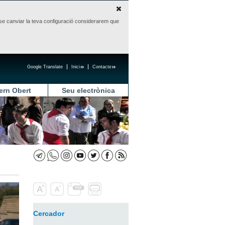
sense canviar la teva configuració considerarem que
Google Translate
Inici
Contacte
ern Obert
Seu electrònica
Cercador