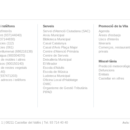
i telèfons
Serveis
Promoció de la Vila
d'interès
Servei d'Atenció Ciutadana (SAC)
Agenda
nt (937144040)
Arxiu Municipal
Àrees d'esbarjo
(937144830)
Biblioteca Municipal
Llocs d'interès
ies (112)
Casal Catalunya
Itineraris
ies (061)
Casal d'Avis Plaça Major
Comerços, restaurants
enllumenat (686216138)
Centre d'Atenció Primària
privats
aigua (900304070)
Centre de Serveis
 de mobles i altres
Deixalleria Municipal
Miscel·lània
sos (900150140)
El Mirador
Predicció meteorològi
a de restes vegetals
Escola d'Adults
Defuncions
140)
Escola de Música
Entitats
 (937471203)
Ludoteca Municipal
Castellar en xifres
 adreces i telèfons
Oficina Local d'Habitatge
OMIC
Organisme de Gestió Tributària
PIPAD
 1 | 08211 Castellar del Vallès | Tel. 93 714 40 40
Avís 