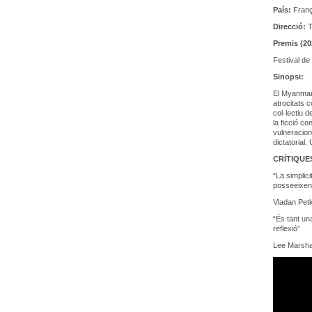
País:
França
Direcció:
T
Premis (20
Festival de
Sinopsi:
El Myanmar 
atrocitats 
col·lectiu 
la ficció c
vulneracion
dictatorial
CRÍTIQUE
“La simplici
posseeixen 
Vladan Pet
“És tant un
reflexió”
Lee Marshal