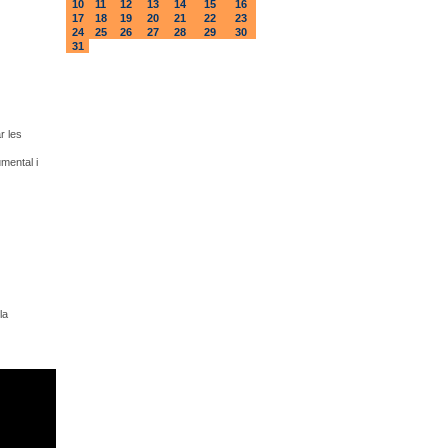
10
11
12
13
14
15
16
17
18
19
20
21
22
23
24
25
26
27
28
29
30
31
r les
umental i
la