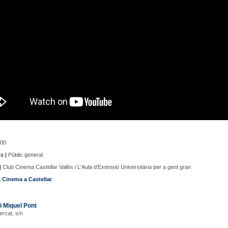
00
s |
Públic general
|
Club Cinema Castellar Vallès i L'Aula d'Extensió Universitària per a gent gran
|
Cinema a Castellar
i Miquel Pont
ercat, s/n