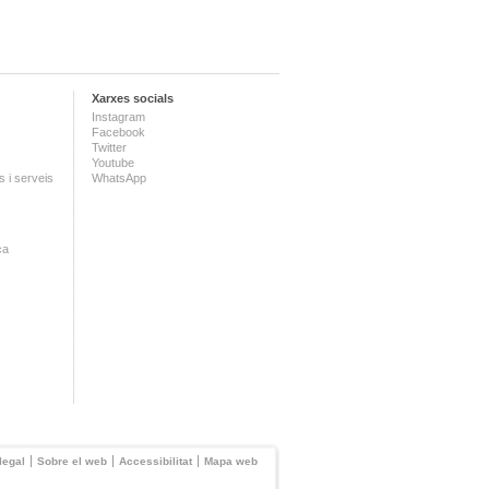
Xarxes socials
Instagram
Facebook
Twitter
Youtube
 i serveis
WhatsApp
ca
legal
Sobre el web
Accessibilitat
Mapa web