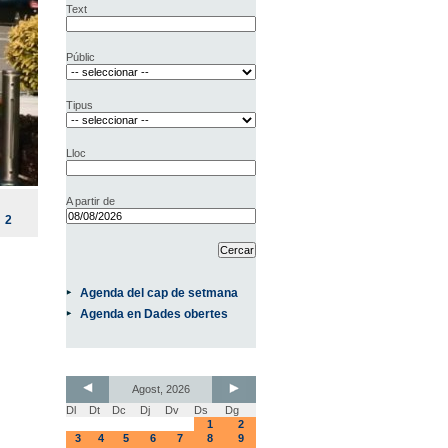
Text
Públic
Tipus
Lloc
A partir de
2
Agenda del cap de setmana
Agenda en Dades obertes
Agost, 2026
Dl
Dt
Dc
Dj
Dv
Ds
Dg
1
2
3
4
5
6
7
8
9