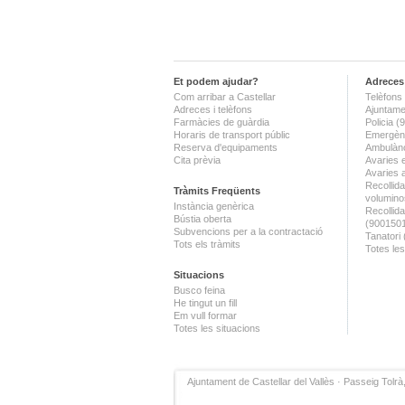
Et podem ajudar?
Adreces 
Com arribar a Castellar
Telèfons 
Adreces i telèfons
Ajuntame
Farmàcies de guàrdia
Policia 
Horaris de transport públic
Emergènc
Reserva d'equipaments
Ambulànc
Cita prèvia
Avaries 
Avaries 
Recollida
Tràmits Freqüents
volumino
Instància genèrica
Recollid
Bústia oberta
(900150
Subvencions per a la contractació
Tanatori
Tots els tràmits
Totes les
Situacions
Busco feina
He tingut un fill
Em vull formar
Totes les situacions
Ajuntament de Castellar del Vallès · Passeig Tolrà,