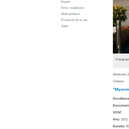
Esport
Fires i tradicions
Medi ambient
Promoció de la vila
Salut
Fotogram
Dimecres 2
Cinema
"Myanma
DocsBarce
Document
VOSC
Any:
2021
Durada:
90