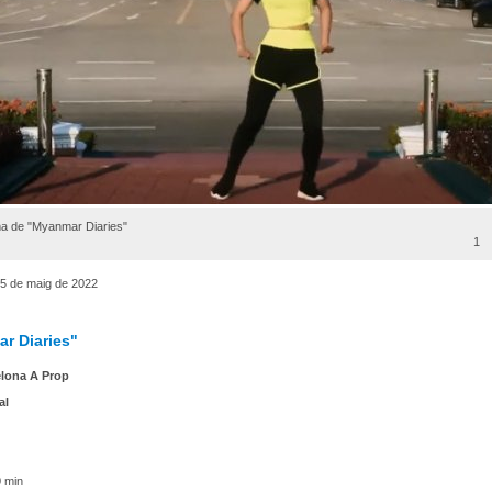
a de "Myanmar Diaries"
1
5 de maig de 2022
r Diaries"
lona A Prop
al
 min