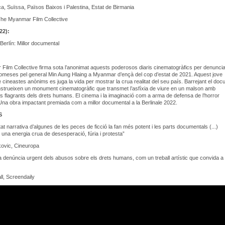
, Suïssa, Països Baixos i Palestina, Estat de Birmania
he Myanmar Film Collective
22):
 Berlín: Millor documental
Film Collective firma sota l’anonimat aquests poderosos diaris cinematogràfics per denuncia
comeses pel general Min Aung Hlaing a Myanmar d’ençà del cop d’estat de 2021. Aquest jove
de cineastes anònims es juga la vida per mostrar la crua realitat del seu país. Barrejant el doc
onstrueixen un monument cinematogràfic que transmet l’asfíxia de viure en un malson amb
s flagrants dels drets humans. El cinema i la imaginació com a arma de defensa de l’horror
. Una obra impactant premiada com a millor documental a la Berlinale 2022.
S
tat narrativa d’algunes de les peces de ficció la fan més potent i les parts documentals (...)
una energia crua de desesperació, fúria i protesta”
kovic, Cineuropa
a denúncia urgent dels abusos sobre els drets humans, com un treball artístic que convida a 
l, Screendaily