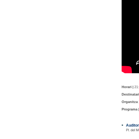
Horari |
21:
Destinatari
Organitza 
Programa 
Auditor
Pl. del M