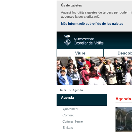
Ús de galetes
Aquest lloc utilitza galetes de tercers per poder m
acceptes la seva utilització.
Més informació sobre l'ús de les galetes
Viure
Descob
Inici
Agenda
Agenda
Agenda
Ajuntament
Comerç
Cultura i lleure
Entitats