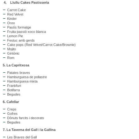
4.
Llullu Cakes Pastisseria
Carrot Cake
Red Velvet
Kinder
Oreo
Pastís formatge
Fruita passió xoco blanca
Lemon Pie
Festuc amb gerds
Cake pops (Red Velvet/Carrot Cake/Brownie)
Mojito
Gintònic
Rom
5. La Capritxosa
Patates braves
Hamburguesa de pollastre
Hamburguesa mixta
Frankfurt
Botifarra
Begudes
6. Cafellar
Creps
Gofres
Dònuts farcits i decorats
Begudes
7. La Taverna del Gall i la Gallina
Les Braves del Gall