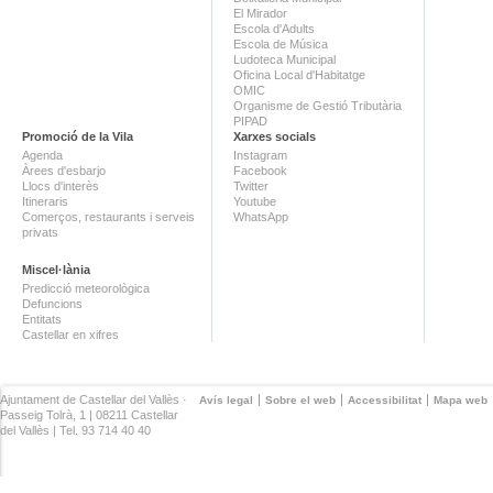
El Mirador
Escola d'Adults
Escola de Música
Ludoteca Municipal
Oficina Local d'Habitatge
OMIC
Organisme de Gestió Tributària
PIPAD
Promoció de la Vila
Xarxes socials
Agenda
Instagram
Àrees d'esbarjo
Facebook
Llocs d'interès
Twitter
Itineraris
Youtube
Comerços, restaurants i serveis
WhatsApp
privats
Miscel·lània
Predicció meteorològica
Defuncions
Entitats
Castellar en xifres
Ajuntament de Castellar del Vallès ·
Avís legal
Sobre el web
Accessibilitat
Mapa web
Passeig Tolrà, 1 | 08211 Castellar
del Vallès | Tel. 93 714 40 40