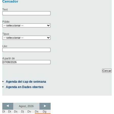
Cercador
Text
Públic
Tipus
Lloc
A partir de
Agenda del cap de setmana
Agenda en Dades obertes
Agost, 2026
Dl
Dt
Dc
Dj
Dv
Ds
Dg