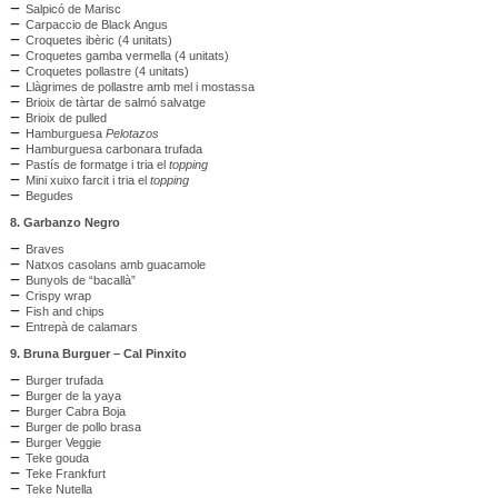
Salpicó de Marisc
Carpaccio de Black Angus
Croquetes ibèric (4 unitats)
Croquetes gamba vermella (4 unitats)
Croquetes pollastre (4 unitats)
Llàgrimes de pollastre amb mel i mostassa
Brioix de tàrtar de salmó salvatge
Brioix de pulled
Hamburguesa
Pelotazos
Hamburguesa carbonara trufada
Pastís de formatge i tria el
topping
Mini xuixo farcit i tria el
topping
Begudes
8. Garbanzo Negro
Braves
Natxos casolans amb guacamole
Bunyols de “bacallà”
Crispy wrap
Fish and chips
Entrepà de calamars
9. Bruna Burguer – Cal Pinxito
Burger trufada
Burger de la yaya
Burger Cabra Boja
Burger de pollo brasa
Burger Veggie
Teke gouda
Teke Frankfurt
Teke Nutella