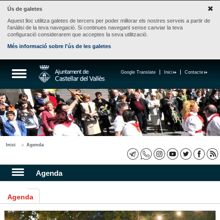
Ús de galetes
Aquest lloc utilitza galetes de tercers per poder millorar els nostres serveis a partir de
l'anàlisi de la teva navegació. Si continues navegant sense canviar la teva
configuració considerarem que acceptes la seva utilització.
Més informació sobre l'ús de les galetes
Google Translate
Inici
Contacte
Inici
Agenda
Agenda
Agenda