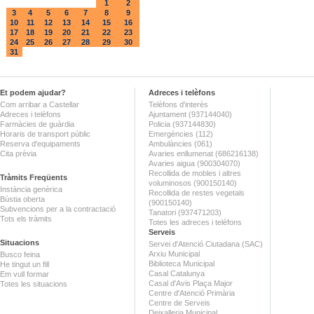
1
2
3
4
5
6
7
8
9
10
11
12
13
14
15
16
17
18
19
20
21
22
23
24
25
26
27
28
29
30
31
Et podem ajudar?
Adreces i telèfons
Com arribar a Castellar
Telèfons d'interès
Adreces i telèfons
Ajuntament (937144040)
Farmàcies de guàrdia
Policia (937144830)
Horaris de transport públic
Emergències (112)
Reserva d'equipaments
Ambulàncies (061)
Cita prèvia
Avaries enllumenat (686216138)
Avaries aigua (900304070)
Recollida de mobles i altres
Tràmits Freqüents
voluminosos (900150140)
Instància genèrica
Recollida de restes vegetals
Bústia oberta
(900150140)
Subvencions per a la contractació
Tanatori (937471203)
Tots els tràmits
Totes les adreces i telèfons
Serveis
Situacions
Servei d'Atenció Ciutadana (SAC)
Arxiu Municipal
Busco feina
Biblioteca Municipal
He tingut un fill
Casal Catalunya
Em vull formar
Casal d'Avis Plaça Major
Totes les situacions
Centre d'Atenció Primària
Centre de Serveis
Deixalleria Municipal