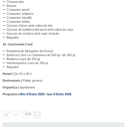
Cheesecake
Braves
Croquetes pernil
Croquetes pollastre
Croquetes bacallà
Croquetes bolets
Gyozas d’ànec amb salsa de foie
Gyozas de botifarra del perol amb salsa de ceps
Gyozas de verdura amb soja i teriyaki
Begudes
10. Carnisseria Casé
Empedrat de Mongetes del Ronyó
Entrecot Casé La Carbonera de 500 gr i de 350 gr
Botifarra Casé de 200 gr
Hamburguesa Case de 150 gr
Begudes
Horari |
De 20 a 00 h
Destinataris |
Públic general
Organitza |
Ajuntament
Programa |
Nits d'Estiu 2025
i
tast d'Estiu 2025