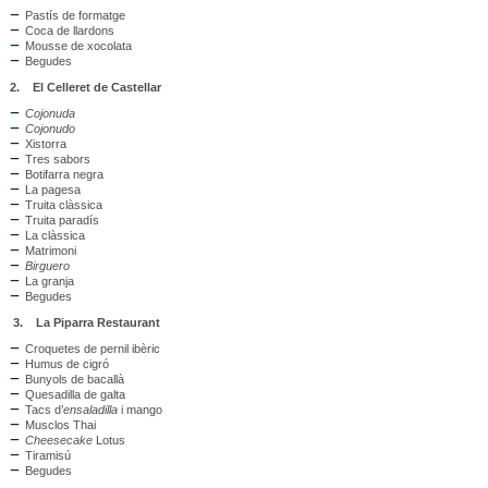
Pastís de formatge
Coca de llardons
Mousse de xocolata
Begudes
2.
El Celleret de Castellar
Cojonuda
Cojonudo
Xistorra
Tres sabors
Botifarra negra
La pagesa
Truita clàssica
Truita paradís
La clàssica
Matrimoni
Birguero
La granja
Begudes
3.
La Piparra Restaurant
Croquetes de pernil ibèric
Humus de cigró
Bunyols de bacallà
Quesadilla de galta
Tacs d’
ensaladilla
i mango
Musclos Thai
Cheesecake
Lotus
Tiramisú
Begudes