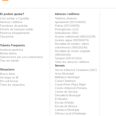
Et podem ajudar?
Adreces i telèfons
Com arribar a Castellar
Telèfons d'interès
Adreces i telèfons
Ajuntament (937144040)
Farmàcies de guàrdia
Policia (937144830)
Horaris de transport públic
Emergències (112)
Reserva d'equipaments
Ambulàncies (061)
Cita prèvia
Avaries enllumenat (686216138)
Avaries aigua (900304070)
Recollida de mobles i altres
Tràmits Freqüents
voluminosos (900150140)
Instància genèrica
Recollida de restes vegetals
Bústia oberta
(900150140)
Subvencions per a la contractació
Tanatori (937471203)
Tots els tràmits
Totes les adreces i telèfons
Serveis
Situacions
Servei d'Atenció Ciutadana (SAC)
Arxiu Municipal
Busco feina
Biblioteca Municipal
He tingut un fill
Casal Catalunya
Em vull formar
Casal d'Avis Plaça Major
Totes les situacions
Centre d'Atenció Primària
Centre de Serveis
Deixalleria Municipal
El Mirador
Escola d'Adults
Escola de Música
Ludoteca Municipal
Oficina Local d'Habitatge