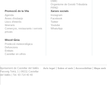
OMIC
Organisme de Gestió Tributària
PIPAD
Promoció de la Vila
Xarxes socials
Agenda
Instagram
Àrees d'esbarjo
Facebook
Llocs d'interès
Twitter
Itineraris
Youtube
Comerços, restaurants i serveis
WhatsApp
privats
Miscel·lània
Predicció meteorològica
Defuncions
Entitats
Castellar en xifres
Ajuntament de Castellar del Vallès ·
Avís legal
Sobre el web
Accessibilitat
Mapa web
Passeig Tolrà, 1 | 08211 Castellar
del Vallès | Tel. 93 714 40 40