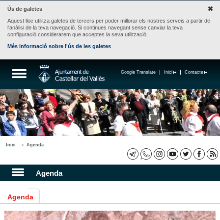
Ús de galetes
Aquest lloc utilitza galetes de tercers per poder millorar els nostres serveis a partir de
l'anàlisi de la teva navegació. Si continues navegant sense canviar la teva
configuració considerarem que acceptes la seva utilització.
Més informació sobre l'ús de les galetes
Google Translate
Inici
Contacte
Inici
Agenda
Agenda
Agenda