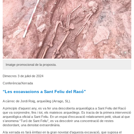
Imatge promocional de la proposta.
Dimecres 3 de juliol de 2024
Conferència/Xerrada
“Les excavacions a Sant Feliu del Racó”
A càrrec de Jordi Roig, arqueòleg (Arrago, SL).
A principis d’aquest any, es va fer una descoberta arqueològica a Sant Feliu del Racó
que va sorprendre, fins i tot, els mateixos arqueòlegs. Es tracta de la primera intervenció
arqueològica oficial a Sant Feliu. En un espai d’excavació relativament petit, situat al que
s’anomena “Turó de Sant Feliu”, es va descobrir una concentració de restes
desbordant, una densitat extraordinària.
A la xerrada es farà èmfasi en la gran novetat d’aquesta excavació, que suposa el