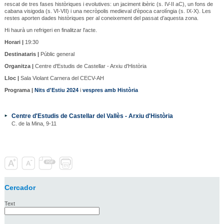
rescat de tres fases històriques i evolutives: un jaciment ibèric (s. IV-II aC), un fons de
cabana visigoda (s. VI-VII) i una necròpolis medieval d’època carolíngia (s. IX-X). Les
restes aporten dades històriques per al coneixement del passat d’aquesta zona.
Hi haurà un refrigeri en finalitzar l'acte.
Horari |
19:30
Destinataris |
Públic general
Organitza |
Centre d'Estudis de Castellar - Arxiu d'Història
Lloc |
Sala Violant Carnera del CECV-AH
Programa |
Nits d'Estiu 2024
i
vespres amb Història
Centre d'Estudis de Castellar del Vallès - Arxiu d'Història
C. de la Mina, 9-11
Cercador
Text