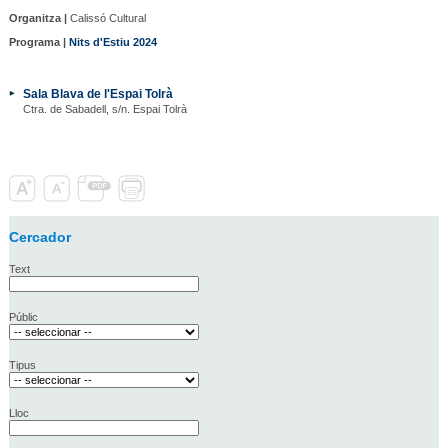
Organitza |
Calissó Cultural
Programa |
Nits d'Estiu 2024
Sala Blava de l'Espai Tolrà
Ctra. de Sabadell, s/n. Espai Tolrà
Cercador
Text
Públic
Tipus
Lloc