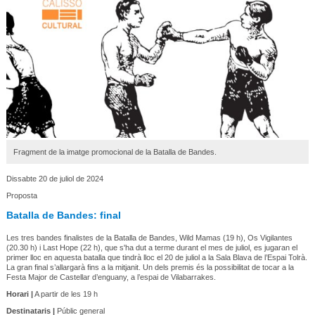
Fragment de la imatge promocional de la Batalla de Bandes.
Dissabte 20 de juliol de 2024
Proposta
Batalla de Bandes: final
Les tres bandes finalistes de la Batalla de Bandes, Wild Mamas (19 h), Os Vigilantes
(20.30 h) i Last Hope (22 h), que s'ha dut a terme durant el mes de juliol, es jugaran el
primer lloc en aquesta batalla que tindrà lloc el 20 de juliol a la Sala Blava de l’Espai Tolrà.
La gran final s’allargarà fins a la mitjanit. Un dels premis és la possibilitat de tocar a la
Festa Major de Castellar d’enguany, a l’espai de Vilabarrakes.
Horari |
A partir de les 19 h
Destinataris |
Públic general