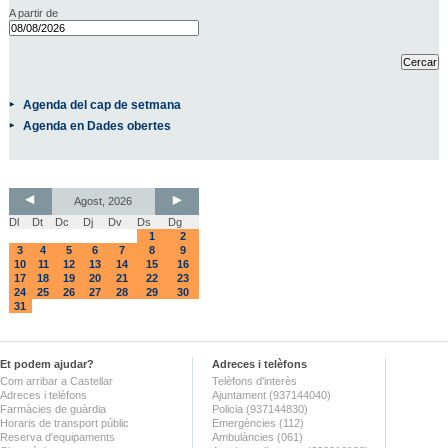
A partir de
Agenda del cap de setmana
Agenda en Dades obertes
Agost, 2026
Dl
Dt
Dc
Dj
Dv
Ds
Dg
1
2
3
4
5
6
7
8
9
10
11
12
13
14
15
16
17
18
19
20
21
22
23
24
25
26
27
28
29
30
31
Et podem ajudar?
Adreces i telèfons
Com arribar a Castellar
Telèfons d'interès
Adreces i telèfons
Ajuntament (937144040)
Farmàcies de guàrdia
Policia (937144830)
Horaris de transport públic
Emergències (112)
Reserva d'equipaments
Ambulàncies (061)