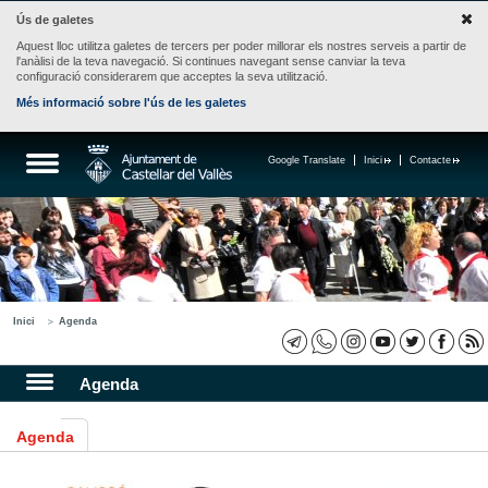
Ús de galetes
Aquest lloc utilitza galetes de tercers per poder millorar els nostres serveis a partir de
l'anàlisi de la teva navegació. Si continues navegant sense canviar la teva
configuració considerarem que acceptes la seva utilització.
Més informació sobre l'ús de les galetes
Google Translate
Inici
Contacte
Inici
Agenda
Agenda
Agenda