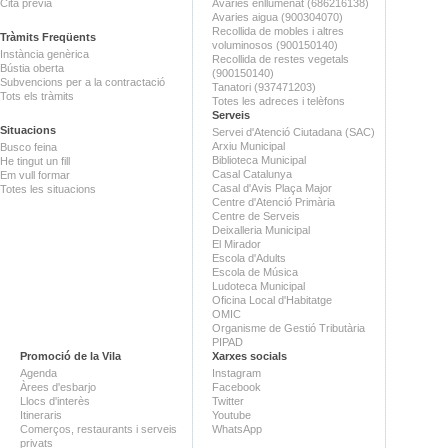
Cita prèvia
Avaries enllumenat (686216138)
Avaries aigua (900304070)
Recollida de mobles i altres
Tràmits Freqüents
voluminosos (900150140)
Instància genèrica
Recollida de restes vegetals
Bústia oberta
(900150140)
Subvencions per a la contractació
Tanatori (937471203)
Tots els tràmits
Totes les adreces i telèfons
Serveis
Situacions
Servei d'Atenció Ciutadana (SAC)
Arxiu Municipal
Busco feina
Biblioteca Municipal
He tingut un fill
Casal Catalunya
Em vull formar
Casal d'Avis Plaça Major
Totes les situacions
Centre d'Atenció Primària
Centre de Serveis
Deixalleria Municipal
El Mirador
Escola d'Adults
Escola de Música
Ludoteca Municipal
Oficina Local d'Habitatge
OMIC
Organisme de Gestió Tributària
PIPAD
Promoció de la Vila
Xarxes socials
Agenda
Instagram
Àrees d'esbarjo
Facebook
Llocs d'interès
Twitter
Itineraris
Youtube
Comerços, restaurants i serveis
WhatsApp
privats