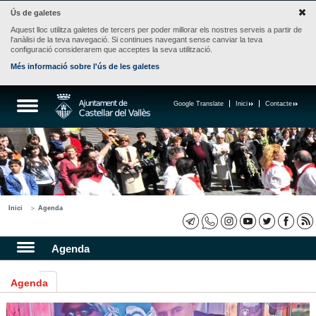
Ús de galetes
Aquest lloc utilitza galetes de tercers per poder millorar els nostres serveis a partir de
l'anàlisi de la teva navegació. Si continues navegant sense canviar la teva
configuració considerarem que acceptes la seva utilització.
Més informació sobre l'ús de les galetes
Google Translate
Inici
Contacte
Inici
Agenda
Agenda
Agenda