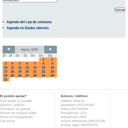
Agenda del cap de setmana
Agenda en Dades obertes
Agost, 2026
Dl
Dt
Dc
Dj
Dv
Ds
Dg
1
2
3
4
5
6
7
8
9
10
11
12
13
14
15
16
17
18
19
20
21
22
23
24
25
26
27
28
29
30
31
Et podem ajudar?
Adreces i telèfons
Com arribar a Castellar
Telèfons d'interès
Adreces i telèfons
Ajuntament (937144040)
Farmàcies de guàrdia
Policia (937144830)
Horaris de transport públic
Emergències (112)
Reserva d'equipaments
Ambulàncies (061)
Cita prèvia
Avaries enllumenat (686216138)
Avaries aigua (900304070)