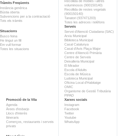
Recollida de mobles i altres
Tràmits Freqüents
voluminosos (900150140)
Instància genèrica
Recollida de restes vegetals
Bústia oberta
(900150140)
Subvencions per a la contractació
Tanatori (937471203)
Tots els tràmits
Totes les adreces i telèfons
Serveis
Situacions
Servei d'Atenció Ciutadana (SAC)
Arxiu Municipal
Busco feina
Biblioteca Municipal
He tingut un fill
Casal Catalunya
Em vull formar
Casal d'Avis Plaça Major
Totes les situacions
Centre d'Atenció Primària
Centre de Serveis
Deixalleria Municipal
El Mirador
Escola d'Adults
Escola de Música
Ludoteca Municipal
Oficina Local d'Habitatge
OMIC
Organisme de Gestió Tributària
PIPAD
Promoció de la Vila
Xarxes socials
Agenda
Instagram
Àrees d'esbarjo
Facebook
Llocs d'interès
Twitter
Itineraris
Youtube
Comerços, restaurants i serveis
WhatsApp
privats