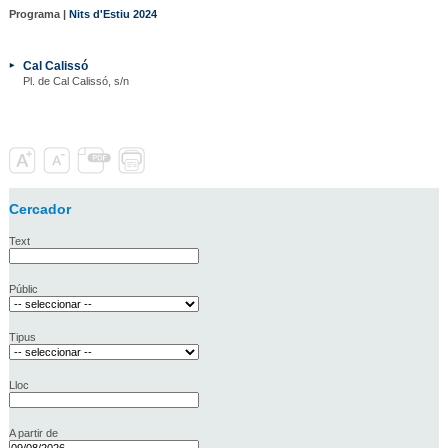
Programa |
Nits d'Estiu 2024
Cal Calissó
Pl. de Cal Calissó, s/n
Cercador
Text
Públic
Tipus
Lloc
A partir de