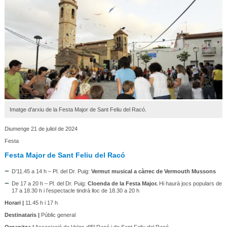
Imatge d'arxiu de la Festa Major de Sant Feliu del Racó.
Diumenge 21 de juliol de 2024
Festa
Festa Major de Sant Feliu del Racó
D’11.45 a 14 h – Pl. del Dr. Puig:
Vermut musical a càrrec de Vermouth Mussons
De 17 a 20 h – Pl. del Dr. Puig:
Cloenda de la Festa Major.
Hi haurà jocs populars de
17 a 18.30 h i l’espectacle tindrà lloc de 18.30 a 20 h
Horari |
11.45 h i 17 h
Destinataris |
Públic general
Organitza |
Associació de Veïns d'El Racó i de Sant Feliu del Racó