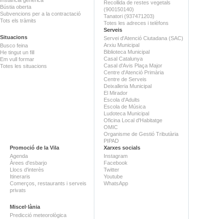
Recollida de restes vegetals
Bústia oberta
(900150140)
Subvencions per a la contractació
Tanatori (937471203)
Tots els tràmits
Totes les adreces i telèfons
Serveis
Situacions
Servei d'Atenció Ciutadana (SAC)
Arxiu Municipal
Busco feina
Biblioteca Municipal
He tingut un fill
Casal Catalunya
Em vull formar
Casal d'Avis Plaça Major
Totes les situacions
Centre d'Atenció Primària
Centre de Serveis
Deixalleria Municipal
El Mirador
Escola d'Adults
Escola de Música
Ludoteca Municipal
Oficina Local d'Habitatge
OMIC
Organisme de Gestió Tributària
PIPAD
Promoció de la Vila
Xarxes socials
Agenda
Instagram
Àrees d'esbarjo
Facebook
Llocs d'interès
Twitter
Itineraris
Youtube
Comerços, restaurants i serveis
WhatsApp
privats
Miscel·lània
Predicció meteorològica