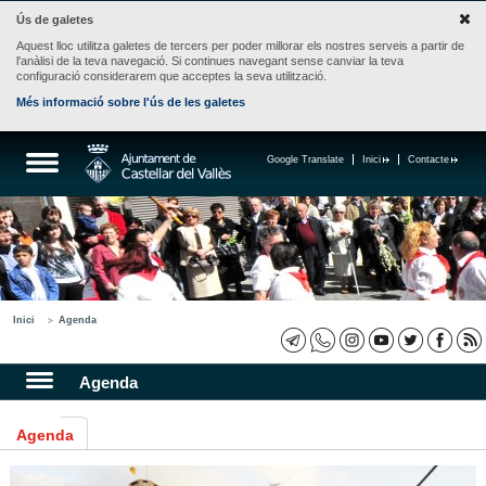
Ús de galetes
Aquest lloc utilitza galetes de tercers per poder millorar els nostres serveis a partir de
l'anàlisi de la teva navegació. Si continues navegant sense canviar la teva
configuració considerarem que acceptes la seva utilització.
Més informació sobre l'ús de les galetes
Google Translate
Inici
Contacte
Inici
Agenda
Agenda
Agenda