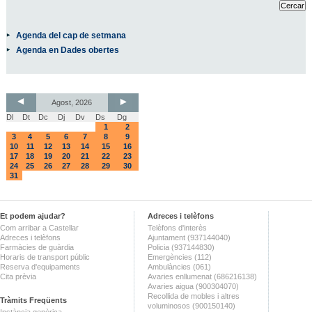
Agenda del cap de setmana
Agenda en Dades obertes
Agost, 2026
Dl
Dt
Dc
Dj
Dv
Ds
Dg
1
2
3
4
5
6
7
8
9
10
11
12
13
14
15
16
17
18
19
20
21
22
23
24
25
26
27
28
29
30
31
Et podem ajudar?
Adreces i telèfons
Com arribar a Castellar
Telèfons d'interès
Adreces i telèfons
Ajuntament (937144040)
Farmàcies de guàrdia
Policia (937144830)
Horaris de transport públic
Emergències (112)
Reserva d'equipaments
Ambulàncies (061)
Cita prèvia
Avaries enllumenat (686216138)
Avaries aigua (900304070)
Recollida de mobles i altres
Tràmits Freqüents
voluminosos (900150140)
Instància genèrica