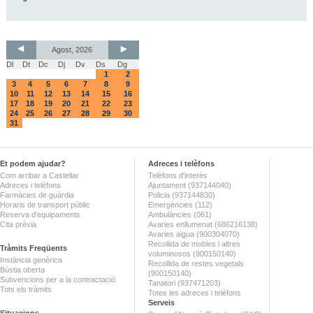
Agost, 2026
Dl
Dt
Dc
Dj
Dv
Ds
Dg
1
2
3
4
5
6
7
8
9
10
11
12
13
14
15
16
17
18
19
20
21
22
23
24
25
26
27
28
29
30
31
Et podem ajudar?
Adreces i telèfons
Com arribar a Castellar
Telèfons d'interès
Adreces i telèfons
Ajuntament (937144040)
Farmàcies de guàrdia
Policia (937144830)
Horaris de transport públic
Emergències (112)
Reserva d'equipaments
Ambulàncies (061)
Cita prèvia
Avaries enllumenat (686216138)
Avaries aigua (900304070)
Recollida de mobles i altres
Tràmits Freqüents
voluminosos (900150140)
Instància genèrica
Recollida de restes vegetals
Bústia oberta
(900150140)
Subvencions per a la contractació
Tanatori (937471203)
Tots els tràmits
Totes les adreces i telèfons
Serveis
Situacions