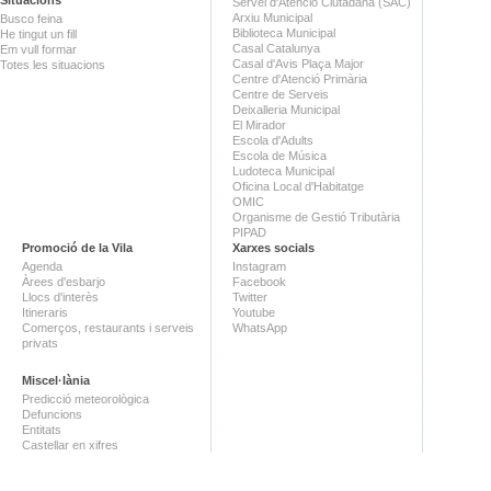
Servei d'Atenció Ciutadana (SAC)
Arxiu Municipal
Busco feina
Biblioteca Municipal
He tingut un fill
Casal Catalunya
Em vull formar
Casal d'Avis Plaça Major
Totes les situacions
Centre d'Atenció Primària
Centre de Serveis
Deixalleria Municipal
El Mirador
Escola d'Adults
Escola de Música
Ludoteca Municipal
Oficina Local d'Habitatge
OMIC
Organisme de Gestió Tributària
PIPAD
Promoció de la Vila
Xarxes socials
Agenda
Instagram
Àrees d'esbarjo
Facebook
Llocs d'interès
Twitter
Itineraris
Youtube
Comerços, restaurants i serveis
WhatsApp
privats
Miscel·lània
Predicció meteorològica
Defuncions
Entitats
Castellar en xifres