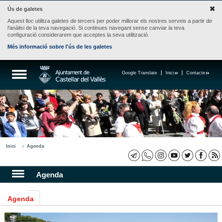
Ús de galetes
Aquest lloc utilitza galetes de tercers per poder millorar els nostres serveis a partir de
l'anàlisi de la teva navegació. Si continues navegant sense canviar la teva
configuració considerarem que acceptes la seva utilització.
Més informació sobre l'ús de les galetes
Google Translate
Inici
Contacte
Inici
Agenda
Agenda
Agenda