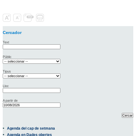
Cercador
Text
Públic
Tipus
Lloc
A partir de
Agenda del cap de setmana
Agenda en Dades obertes