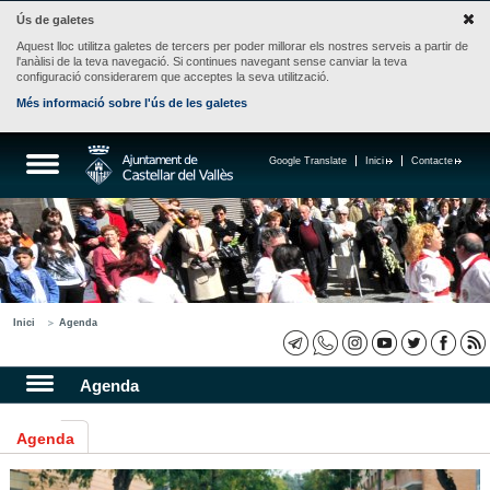
Ús de galetes
Aquest lloc utilitza galetes de tercers per poder millorar els nostres serveis a partir de
l'anàlisi de la teva navegació. Si continues navegant sense canviar la teva
configuració considerarem que acceptes la seva utilització.
Més informació sobre l'ús de les galetes
Google Translate
Inici
Contacte
Inici
Agenda
Agenda
Agenda