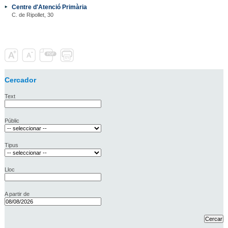
Centre d'Atenció Primària
C. de Ripollet, 30
Cercador
Text
Públic
Tipus
Lloc
A partir de