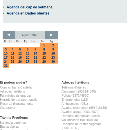
Agenda del cap de setmana
Agenda en Dades obertes
Agost, 2026
Dl
Dt
Dc
Dj
Dv
Ds
Dg
1
2
3
4
5
6
7
8
9
10
11
12
13
14
15
16
17
18
19
20
21
22
23
24
25
26
27
28
29
30
31
Et podem ajudar?
Adreces i telèfons
Com arribar a Castellar
Telèfons d'interès
Adreces i telèfons
Ajuntament (937144040)
Farmàcies de guàrdia
Policia (937144830)
Horaris de transport públic
Emergències (112)
Reserva d'equipaments
Ambulàncies (061)
Cita prèvia
Avaries enllumenat (686216138)
Avaries aigua (900304070)
Recollida de mobles i altres
Tràmits Freqüents
voluminosos (900150140)
Instància genèrica
Recollida de restes vegetals
Bústia oberta
(900150140)