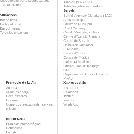
Subvencions per a la contractació
Tanatori (937471203)
Tots els tràmits
Totes les adreces i telèfons
Serveis
Situacions
Servei d'Atenció Ciutadana (SAC)
Arxiu Municipal
Busco feina
Biblioteca Municipal
He tingut un fill
Casal Catalunya
Em vull formar
Casal d'Avis Plaça Major
Totes les situacions
Centre d'Atenció Primària
Centre de Serveis
Deixalleria Municipal
El Mirador
Escola d'Adults
Escola de Música
Ludoteca Municipal
Oficina Local d'Habitatge
OMIC
Organisme de Gestió Tributària
PIPAD
Promoció de la Vila
Xarxes socials
Agenda
Instagram
Àrees d'esbarjo
Facebook
Llocs d'interès
Twitter
Itineraris
Youtube
Comerços, restaurants i serveis
WhatsApp
privats
Miscel·lània
Predicció meteorològica
Defuncions
Entitats