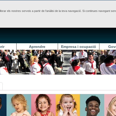
illorar els nostres serveis a partir de l'anàlisi de la teva navegació. Si continues navegant 
rir
Aprendre
Empresa i ocupació
Gov