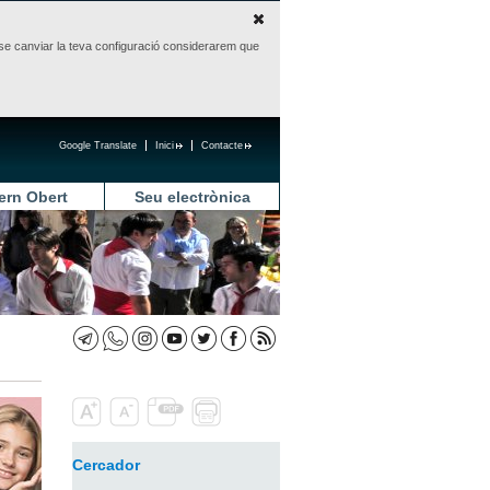
sense canviar la teva configuració considerarem que
Google Translate
Inici
Contacte
ern Obert
Seu electrònica
Cercador