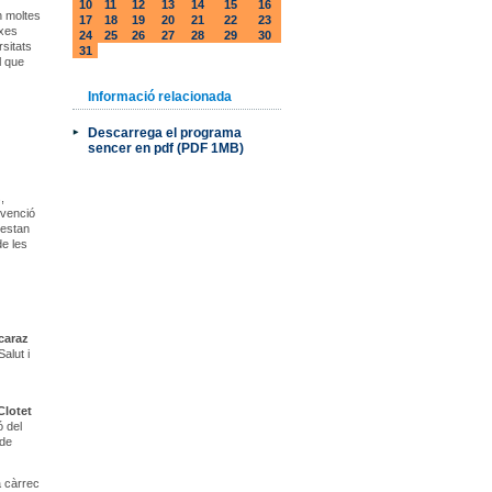
10
11
12
13
14
15
16
n moltes
17
18
19
20
21
22
23
rxes
24
25
26
27
28
29
30
rsitats
31
l que
Informació relacionada
Descarrega el programa
sencer en pdf (PDF 1MB)
,
rvenció
 estan
de les
caraz
Salut i
Clotet
ó del
 de
a càrrec