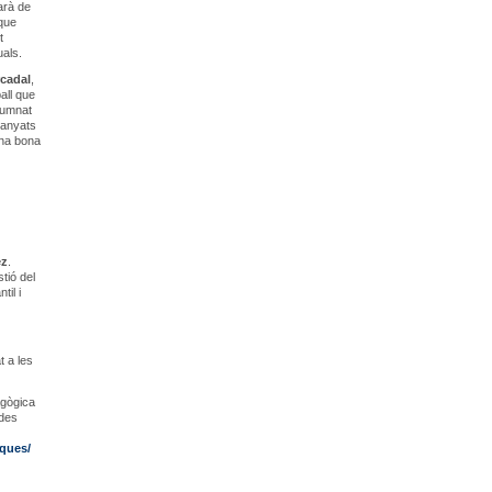
arà de
 que
t
uals.
cadal
,
all que
lumnat
panyats
una bona
ez
.
tió del
til i
t a les
agògica
ades
iques/