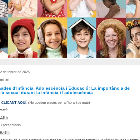
2 de febrer de 2025
minari
nades d'Infància, Adolescència i Educació: La importància de
ió sexual durant la infància i l'adolescència
i
CLICANT AQUÍ
. (No queden places per a l'horari de matí)
matí:
.15 h
i presentació
10.45 h