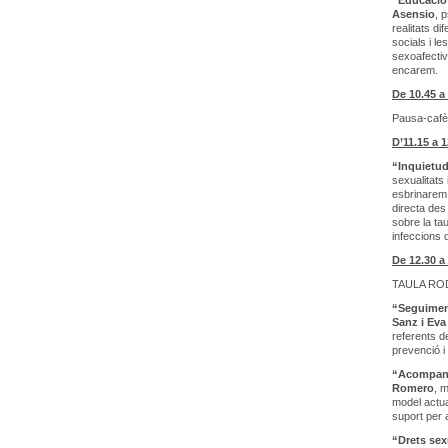
“Educació 
Asensio
, 
realitats d
socials i l
sexoafectiv
encarem.
De 10.45 a
Pausa-cafè
D’11.15 a 1
“Inquietud
sexualitats 
esbrinarem 
directa des
sobre la ta
infeccions 
De 12.30 a
TAULA RO
“Seguiment
Sanz i Ev
referents de
prevenció i
“Acompanya
Romero
, m
model actual
suport per 
“Drets sex