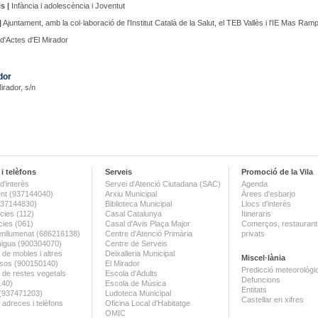
s |
Infància i adolescència i Joventut
|
Ajuntament, amb la col·laboració de l'Institut Català de la Salut, el TEB Vallès i l'IE Mas Ram
d'Actes d'El Mirador
dor
Mirador, s/n
i telèfons
Serveis
Promoció de la Vila
d'interès
Servei d'Atenció Ciutadana (SAC)
Agenda
nt (937144040)
Arxiu Municipal
Àrees d'esbarjo
(937144830)
Biblioteca Municipal
Llocs d'interès
ies (112)
Casal Catalunya
Itineraris
ies (061)
Casal d'Avis Plaça Major
Comerços, restaurants
enllumenat (686216138)
Centre d'Atenció Primària
privats
aigua (900304070)
Centre de Serveis
 de mobles i altres
Deixalleria Municipal
Miscel·lània
sos (900150140)
El Mirador
Predicció meteorològi
a de restes vegetals
Escola d'Adults
Defuncions
140)
Escola de Música
Entitats
 (937471203)
Ludoteca Municipal
Castellar en xifres
 adreces i telèfons
Oficina Local d'Habitatge
OMIC