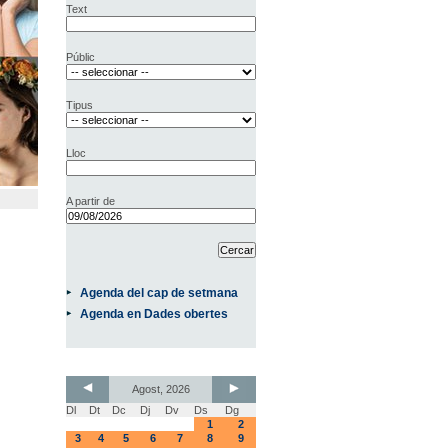
Text
Públic
Tipus
Lloc
A partir de
Agenda del cap de setmana
Agenda en Dades obertes
Agost, 2026
Dl
Dt
Dc
Dj
Dv
Ds
Dg
1
2
3
4
5
6
7
8
9