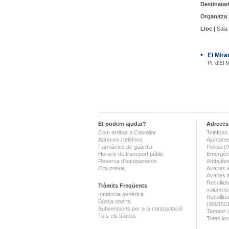
Destinatari
Organitza 
Lloc |
Sala 
El Mira
Pl. d'El 
Et podem ajudar?
Adreces 
Com arribar a Castellar
Telèfons 
Adreces i telèfons
Ajuntame
Farmàcies de guàrdia
Policia 
Horaris de transport públic
Emergènc
Reserva d'equipaments
Ambulànc
Cita prèvia
Avaries 
Avaries 
Recollida
Tràmits Freqüents
volumino
Instància genèrica
Recollid
Bústia oberta
(900150
Subvencions per a la contractació
Tanatori
Tots els tràmits
Totes les