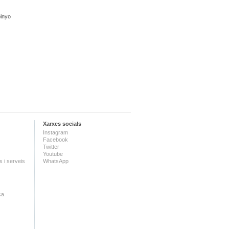
pinyo
Xarxes socials
Instagram
Facebook
Twitter
Youtube
 i serveis
WhatsApp
ca