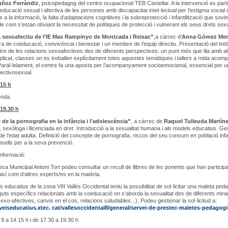
ñoz Ferràndiz
, psicopedagog del centre ocupacional TEB Castellar. A la intervenció es parl
educació sexual i afectiva de les persones amb discapacitat intel·lectual per l’estigma social
és a la informació, la falta d’adaptacions cognitives i la sobreprotecció i infantilització que sovin
 de com s’estan obviant la necessitat de polítiques de protecció i vulnerant els seus drets sex
sexoafectiu de l’IE Mas Rampinyo de Montcada i Reixac”
,a càrrec d’
Anna Gómez Mer
a de coeducació, convivència i benestar i un membre de l’equip directiu. Presentació del treb
ntre de les relacions sexoafectives des de diferents perspectives: un punt més que lila amb a
mplicat, classes on es treballen explícitament totes aquestes temàtiques i tallers a mida acom
Paral·lelament, el centre fa una aposta per l’acompanyament socioemocional, essencial per 
ectivosexual.
.15 h
enda.
 19.30 h
 de la pornografia en la infància i l’adolescència”
, a càrrec de
Raquel Tulleuda Martín
 sexòloga i llicenciada en dret. Introducció a la sexualitat humana i als models educatius. Ges
de l’edat adulta. Definició del concepte de pornografia, riscos del seu consum en població infan
onsells per a la seva prevenció.
nformació:
oteca Municipal Antoni Tort podeu consultar un recull de llibres de les ponents que han participa
ixí com d’altres experts/es en la matèria.
s educatius de la zona VIII Vallès Occidental teniu la possibilitat de sol·licitar una maleta ped
uts específics relacionats amb la coeducació on s’aborda la sexualitat des de diferents mir
exo-afectives, canvis en el cos, relacions saludables...). Podeu gestionar la sol·licitud a:
rveiseducatius.xtec. cat/vallesoccidental8/general/servei-de-prestec-maletes-pedagog
9 a 14.15 h i de 17.30 a 19.30 h