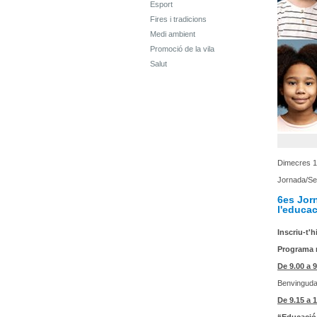
Esport
Fires i tradicions
Medi ambient
Promoció de la vila
Salut
Dimecres 1
Jornada/Se
6es Jor
l'educac
Inscriu-t'h
Programa 
De 9.00 a 9
Benvinguda 
De 9.15 a 