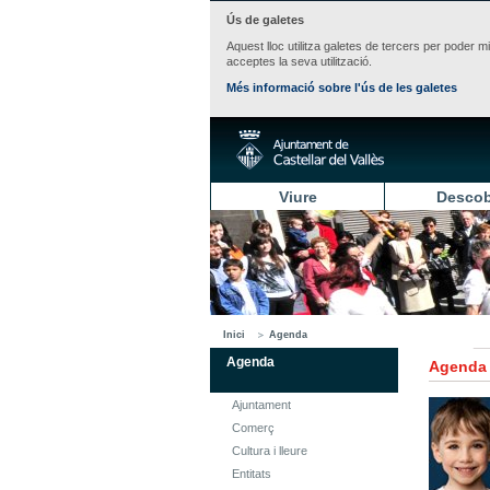
Ús de galetes
Aquest lloc utilitza galetes de tercers per poder m
acceptes la seva utilització.
Més informació sobre l'ús de les galetes
Viure
Descob
Inici
Agenda
Agenda
Agenda
Ajuntament
Comerç
Cultura i lleure
Entitats