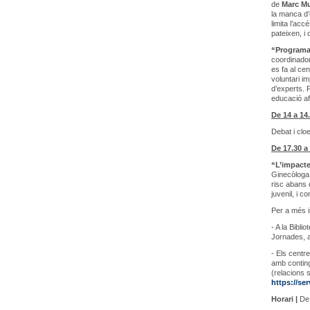
de
Marc Mu
la manca d’
limita l’acc
pateixen, i
“Programa 
coordinador
es fa al ce
voluntari i
d’experts. 
educació af
De 14 a 14
Debat i clo
De 17.30 a
“L’impacte
Ginecòloga,
risc abans 
juvenil, i c
Per a més i
- A la Bibli
Jornades, a
- Els centre
amb conting
(relacions s
https://se
Horari |
De 