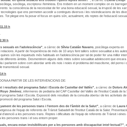
sexual: en quina situació ens trobem i
quins reptes tenim?”
, a càrrec d’
Elena Crespi
psicòloga, sexòloga, escriptora i feminista. Ens trobem en un moment complex on es barrege
iferents: la consciència de la necessitat de fer una bona educació sexual, la irrupció de les xa
es tecnologies que ens permeten accedir a continguts diversos i les reivindicacions de les dive
es. Tot plegat ens fa posar el focus en quins són, actualment, els reptes de l’educació sexua
 11.15 h
.
2.30 h
s sexuals en l’adolescència”
, a càrrec de
Sílvia Catalán
Navarro
, psicòloga experta en
i relacions. A partir de l’experiència de més de 10 anys fent tallers sobre sexualitat a les aules
quines són les inquietuds més habituals en l’adolescència per tal de poder fer una millor inte
 de diferents àmbits. Desmentirem alguns dels mites sobre sexualitat adolescent que encara
ula i parlarem sobre com abordar amb els nois i noies el problema del masclisme, del porno i 
de transmissió sexual.
 14 h
DONA A PARTIR DE LES INTERVENCIONS DE:
 i resultats del programa Salut i Escola de Castellar del Vallès”
, a càrrec de
Dolors Al
a Royo Jiménez
, infermeres de pediatria del CAP Castellar del Vallès de l’Institut Català de la 
l programa Salut i Escola. Exposició dels resultats de la consulta oberta i de les activitats de
 promoció del programa Salut i Escola.
ment de les persones trans i l’entorn des de l’àmbit de la Salut”
, a càrrec de
Laura 
etgessa de l’equip de referents de Trànsit Sabadell de l’Institut Català de la Salut. Presentaci
 d’atenció a les persones trans. Reptes i dificultats de l’equip de referents de Trànsit i eines
a les persones trans i el seu entorn proper.
uals, encara estan invisibilitzats per a les persones amb discapacitat intel·lectual?”
, 