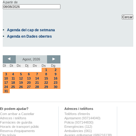
A partir de
Agenda del cap de setmana
Agenda en Dades obertes
Agost, 2026
Dl
Dt
Dc
Dj
Dv
Ds
Dg
1
2
3
4
5
6
7
8
9
10
11
12
13
14
15
16
17
18
19
20
21
22
23
24
25
26
27
28
29
30
31
Et podem ajudar?
Adreces i telèfons
Com arribar a Castellar
Telèfons d'interès
Adreces i telèfons
Ajuntament (937144040)
Farmàcies de guàrdia
Policia (937144830)
Horaris de transport públic
Emergències (112)
Reserva d'equipaments
Ambulàncies (061)
Cita prèvia
Avaries enllumenat (686216138)