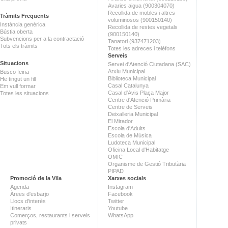
Avaries aigua (900304070)
Recollida de mobles i altres
Tràmits Freqüents
voluminosos (900150140)
Instància genèrica
Recollida de restes vegetals
Bústia oberta
(900150140)
Subvencions per a la contractació
Tanatori (937471203)
Tots els tràmits
Totes les adreces i telèfons
Serveis
Situacions
Servei d'Atenció Ciutadana (SAC)
Arxiu Municipal
Busco feina
Biblioteca Municipal
He tingut un fill
Casal Catalunya
Em vull formar
Casal d'Avis Plaça Major
Totes les situacions
Centre d'Atenció Primària
Centre de Serveis
Deixalleria Municipal
El Mirador
Escola d'Adults
Escola de Música
Ludoteca Municipal
Oficina Local d'Habitatge
OMIC
Organisme de Gestió Tributària
PIPAD
Promoció de la Vila
Xarxes socials
Agenda
Instagram
Àrees d'esbarjo
Facebook
Llocs d'interès
Twitter
Itineraris
Youtube
Comerços, restaurants i serveis
WhatsApp
privats