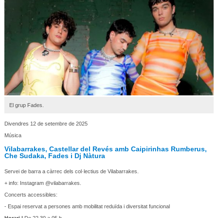
El grup Fades.
Divendres 12 de setembre de 2025
Música
Vilabarrakes, Castellar del Revés amb Caipirinhas Rumberus,
Che Sudaka, Fades i Dj Nàtura
Servei de barra a càrrec dels col·lectius de Vilabarrakes.
+ info: Instagram @vilabarrakes.
Concerts accessibles:
- Espai reservat a persones amb mobilitat reduïda i diversitat funcional
Horari |
De 22.30 a 05 h