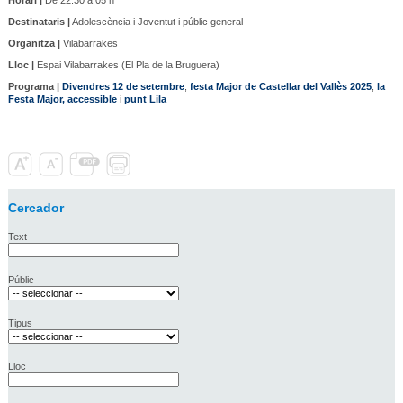
Destinataris |
Adolescència i Joventut i públic general
Organitza |
Vilabarrakes
Lloc |
Espai Vilabarrakes (El Pla de la Bruguera)
Programa |
Divendres 12 de setembre
,
festa Major de Castellar del Vallès 2025
,
la
Festa Major, accessible
i
punt Lila
Cercador
Text
Públic
Tipus
Lloc