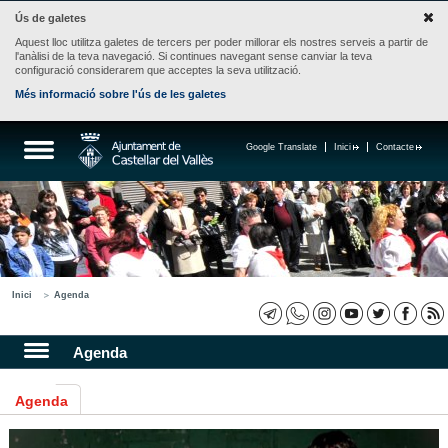
Ús de galetes
Aquest lloc utilitza galetes de tercers per poder millorar els nostres serveis a partir de
l'anàlisi de la teva navegació. Si continues navegant sense canviar la teva
configuració considerarem que acceptes la seva utilització.
Més informació sobre l'ús de les galetes
Google Translate
Inici
Contacte
Inici
Agenda
Agenda
Agenda