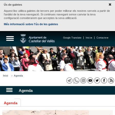
Ús de galetes
Aquest lloc utilitza galetes de tercers per poder millorar els nostres serveis a partir de
l'anàlisi de la teva navegació. Si continues navegant sense canviar la teva
configuració considerarem que acceptes la seva utilització.
Més informació sobre l'ús de les galetes
Google Translate
Inici
Contacte
Inici
Agenda
Agenda
Agenda