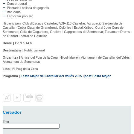
Concert coral
Plantada i ballada de gegants
Batucada
Esmorzar popular
Hi participen: Club d'Escacs Castellar; ADF-113 Castellar; Agrupació Sardanista de
Castellar (Cobla Ciutat de Granollers); Colònies i Esplai Xiribec; Coral Jove Coro de
Sentmenat; Colla de Geganters, Grallers i Capgrossos de Sentmenat; Tucantam Drums
de l'Esbart Teatral de Castellar
Horari |
De 9 a 14 h
Destinataris |
Públic general
Organitza |
Amics del Puig de la Creu. Hi col·laboren: Ajuntament de Castellar del Vallès i
Ajuntament de Sentmenat
Lloc |
El Puig de la Creu
Programa |
Festa Major de Castellar del Vallès 2025
i
post Festa Major
Cercador
Text