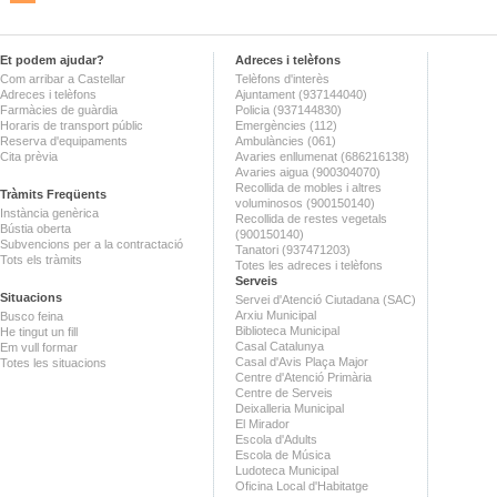
Et podem ajudar?
Adreces i telèfons
Com arribar a Castellar
Telèfons d'interès
Adreces i telèfons
Ajuntament (937144040)
Farmàcies de guàrdia
Policia (937144830)
Horaris de transport públic
Emergències (112)
Reserva d'equipaments
Ambulàncies (061)
Cita prèvia
Avaries enllumenat (686216138)
Avaries aigua (900304070)
Recollida de mobles i altres
Tràmits Freqüents
voluminosos (900150140)
Instància genèrica
Recollida de restes vegetals
Bústia oberta
(900150140)
Subvencions per a la contractació
Tanatori (937471203)
Tots els tràmits
Totes les adreces i telèfons
Serveis
Situacions
Servei d'Atenció Ciutadana (SAC)
Arxiu Municipal
Busco feina
Biblioteca Municipal
He tingut un fill
Casal Catalunya
Em vull formar
Casal d'Avis Plaça Major
Totes les situacions
Centre d'Atenció Primària
Centre de Serveis
Deixalleria Municipal
El Mirador
Escola d'Adults
Escola de Música
Ludoteca Municipal
Oficina Local d'Habitatge