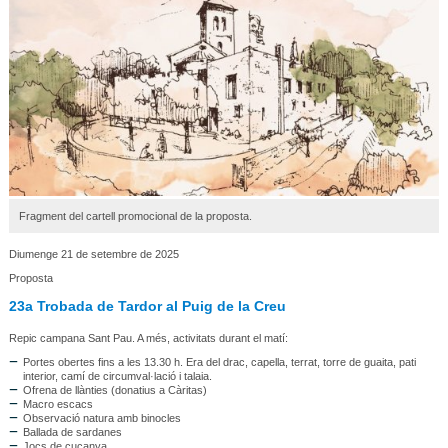
Fragment del cartell promocional de la proposta.
Diumenge 21 de setembre de 2025
Proposta
23a Trobada de Tardor al Puig de la Creu
Repic campana Sant Pau. A més, activitats durant el matí:
Portes obertes fins a les 13.30 h. Era del drac, capella, terrat, torre de guaita, pati
interior, camí de circumval·lació i talaia.
Ofrena de llànties (donatius a Càritas)
Macro escacs
Observació natura amb binocles
Ballada de sardanes
Jocs de cucanya