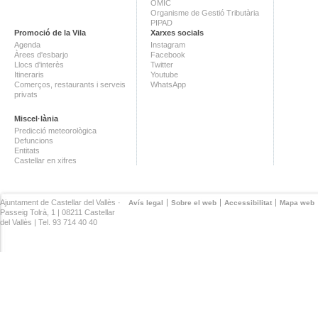
OMIC
Organisme de Gestió Tributària
PIPAD
Promoció de la Vila
Xarxes socials
Agenda
Instagram
Àrees d'esbarjo
Facebook
Llocs d'interès
Twitter
Itineraris
Youtube
Comerços, restaurants i serveis
WhatsApp
privats
Miscel·lània
Predicció meteorològica
Defuncions
Entitats
Castellar en xifres
Ajuntament de Castellar del Vallès ·
Avís legal
Sobre el web
Accessibilitat
Mapa web
Passeig Tolrà, 1 | 08211 Castellar
del Vallès | Tel. 93 714 40 40