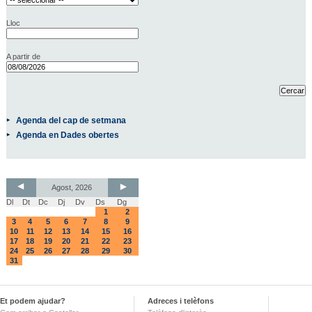
Lloc
A partir de
Agenda del cap de setmana
Agenda en Dades obertes
Agost, 2026
Dl
Dt
Dc
Dj
Dv
Ds
Dg
1
2
3
4
5
6
7
8
9
10
11
12
13
14
15
16
17
18
19
20
21
22
23
24
25
26
27
28
29
30
31
Et podem ajudar?
Adreces i telèfons