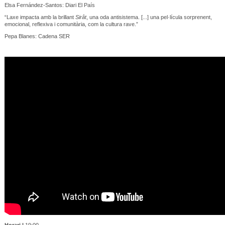
Elsa Fernández-Santos: Diari El País
“Laxe impacta amb la brillant
Sirât
, una oda antisistema. [...] una pel·lícula sorprenent,
emocional, reflexiva i comunitària, com la cultura rave.”
Pepa Blanes: Cadena SER
Horari |
19:00