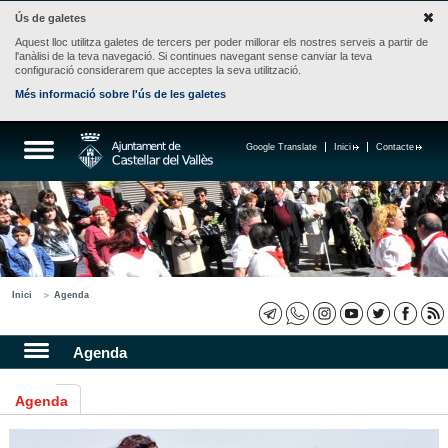
Ús de galetes
Aquest lloc utilitza galetes de tercers per poder millorar els nostres serveis a partir de
l'anàlisi de la teva navegació. Si continues navegant sense canviar la teva
configuració considerarem que acceptes la seva utilització.
Més informació sobre l'ús de les galetes
Google Translate
Inici
Contacte
Inici
Agenda
Agenda
Agenda