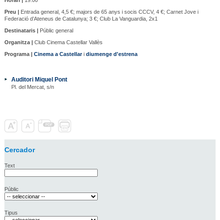
Preu |
Entrada general, 4,5 €; majors de 65 anys i socis CCCV, 4 €; Carnet Jove i
Federació d’Ateneus de Catalunya; 3 €; Club La Vanguardia, 2x1
Destinataris |
Públic general
Organitza |
Club Cinema Castellar Vallès
Programa |
Cinema a Castellar
i
diumenge d'estrena
Auditori Miquel Pont
Pl. del Mercat, s/n
Cercador
Text
Públic
Tipus