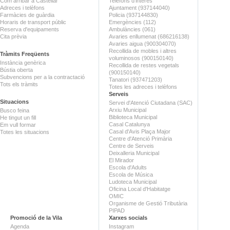
Com arribar a Castellar
Telèfons d'interès
Adreces i telèfons
Ajuntament (937144040)
Farmàcies de guàrdia
Policia (937144830)
Horaris de transport públic
Emergències (112)
Reserva d'equipaments
Ambulàncies (061)
Cita prèvia
Avaries enllumenat (686216138)
Avaries aigua (900304070)
Recollida de mobles i altres
Tràmits Freqüents
voluminosos (900150140)
Instància genèrica
Recollida de restes vegetals
Bústia oberta
(900150140)
Subvencions per a la contractació
Tanatori (937471203)
Tots els tràmits
Totes les adreces i telèfons
Serveis
Situacions
Servei d'Atenció Ciutadana (SAC)
Arxiu Municipal
Busco feina
Biblioteca Municipal
He tingut un fill
Casal Catalunya
Em vull formar
Casal d'Avis Plaça Major
Totes les situacions
Centre d'Atenció Primària
Centre de Serveis
Deixalleria Municipal
El Mirador
Escola d'Adults
Escola de Música
Ludoteca Municipal
Oficina Local d'Habitatge
OMIC
Organisme de Gestió Tributària
PIPAD
Promoció de la Vila
Xarxes socials
Agenda
Instagram