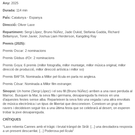
Any:
2025
Durada:
114 min
País:
Catalunya - Espanya
Direcció:
Oliver Laxe
Repartiment:
Sergi López, Bruno Núñez, Jade Oukid, Stefania Gadda, Richard
Bellamyun, Tonin Javier, Joshua Liam Herderson, Kangding Ray
Premis (2025):
Premis Oscar: 2 nominacions
Premis Globus d'Or: 2 nominacions
Premis Goya: 6 premis (millor fotografia, millor muntatge, millor música original, millor
direcció de producció, millor direcció artística i millor so)
Premis BAFTA: Nominada a Millor pel·lícula en parla no anglesa.
Premis César: Nominada a Millor film estranger.
Sinopsi:
Un home (Sergi López) i el seu fill (Bruno Núñez) arriben a una
rave
perduda al
Marroc. Busquen la Mar, la seva filla i germana, desapareguda fa mesos en una
d’aquestes festes sense alba. Reparteixen la seva foto una vegada i una altra envoltats
de música electrònica i un tipus de llibertat que desconeixen. Coneixen un grup de
ravers i decideixen seguir-los a una última festa que se celebrarà al desert, on esperen
trobar la jove desapareguda.
CRÍTIQUES
“Laxe rebenta Cannes amb el tràgic i brutal tràngol de
Sirât
. [...] una desoladora resposta
a un present descarrilat. [...] Poderosa pel·lícula”