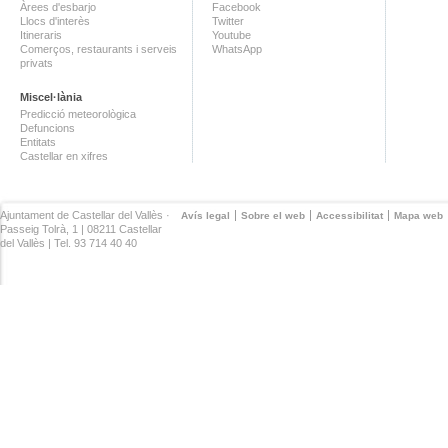
Àrees d'esbarjo
Facebook
Llocs d'interès
Twitter
Itineraris
Youtube
Comerços, restaurants i serveis
WhatsApp
privats
Miscel·lània
Predicció meteorològica
Defuncions
Entitats
Castellar en xifres
Ajuntament de Castellar del Vallès ·
Avís legal
Sobre el web
Accessibilitat
Mapa web
Passeig Tolrà, 1 | 08211 Castellar
del Vallès | Tel. 93 714 40 40