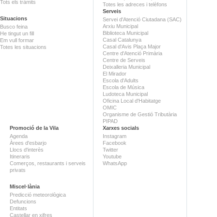
Tots els tràmits
Totes les adreces i telèfons
Serveis
Situacions
Servei d'Atenció Ciutadana (SAC)
Arxiu Municipal
Busco feina
Biblioteca Municipal
He tingut un fill
Casal Catalunya
Em vull formar
Casal d'Avis Plaça Major
Totes les situacions
Centre d'Atenció Primària
Centre de Serveis
Deixalleria Municipal
El Mirador
Escola d'Adults
Escola de Música
Ludoteca Municipal
Oficina Local d'Habitatge
OMIC
Organisme de Gestió Tributària
PIPAD
Promoció de la Vila
Xarxes socials
Agenda
Instagram
Àrees d'esbarjo
Facebook
Llocs d'interès
Twitter
Itineraris
Youtube
Comerços, restaurants i serveis
WhatsApp
privats
Miscel·lània
Predicció meteorològica
Defuncions
Entitats
Castellar en xifres