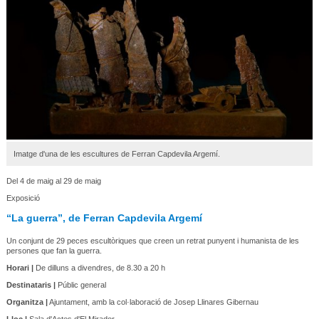
Imatge d'una de les escultures de Ferran Capdevila Argemí.
Del 4 de maig al 29 de maig
Exposició
“La guerra”, de Ferran Capdevila Argemí
Un conjunt de 29 peces escultòriques que creen un retrat punyent i humanista de les
persones que fan la guerra.
Horari |
De dilluns a divendres, de 8.30 a 20 h
Destinataris |
Públic general
Organitza |
Ajuntament, amb la col·laboració de Josep Llinares Gibernau
Lloc |
Sala d'Actes d'El Mirador