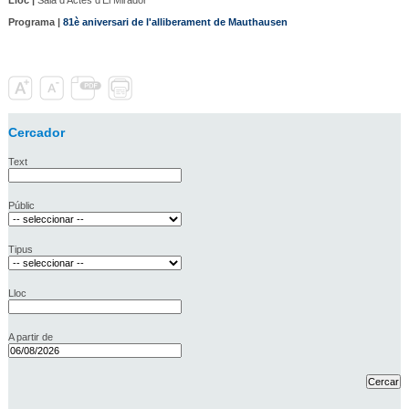
Programa |
81è aniversari de l'alliberament de Mauthausen
Cercador
Text
Públic
Tipus
Lloc
A partir de