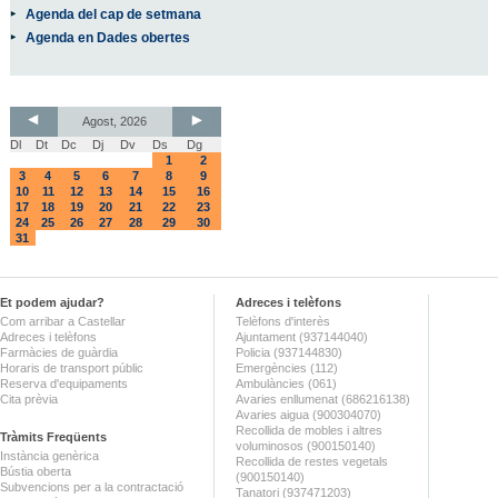
Agenda del cap de setmana
Agenda en Dades obertes
Agost, 2026
Dl
Dt
Dc
Dj
Dv
Ds
Dg
1
2
3
4
5
6
7
8
9
10
11
12
13
14
15
16
17
18
19
20
21
22
23
24
25
26
27
28
29
30
31
Et podem ajudar?
Adreces i telèfons
Com arribar a Castellar
Telèfons d'interès
Adreces i telèfons
Ajuntament (937144040)
Farmàcies de guàrdia
Policia (937144830)
Horaris de transport públic
Emergències (112)
Reserva d'equipaments
Ambulàncies (061)
Cita prèvia
Avaries enllumenat (686216138)
Avaries aigua (900304070)
Recollida de mobles i altres
Tràmits Freqüents
voluminosos (900150140)
Instància genèrica
Recollida de restes vegetals
Bústia oberta
(900150140)
Subvencions per a la contractació
Tanatori (937471203)