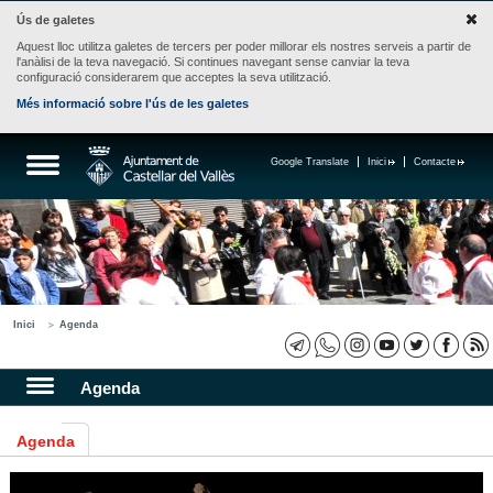
Ús de galetes
Aquest lloc utilitza galetes de tercers per poder millorar els nostres serveis a partir de
l'anàlisi de la teva navegació. Si continues navegant sense canviar la teva
configuració considerarem que acceptes la seva utilització.
Més informació sobre l'ús de les galetes
Google Translate
Inici
Contacte
Inici
Agenda
Agenda
Agenda