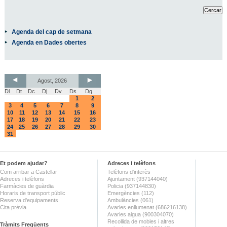
Agenda del cap de setmana
Agenda en Dades obertes
Agost, 2026
Dl
Dt
Dc
Dj
Dv
Ds
Dg
1
2
3
4
5
6
7
8
9
10
11
12
13
14
15
16
17
18
19
20
21
22
23
24
25
26
27
28
29
30
31
Et podem ajudar?
Adreces i telèfons
Com arribar a Castellar
Telèfons d'interès
Adreces i telèfons
Ajuntament (937144040)
Farmàcies de guàrdia
Policia (937144830)
Horaris de transport públic
Emergències (112)
Reserva d'equipaments
Ambulàncies (061)
Cita prèvia
Avaries enllumenat (686216138)
Avaries aigua (900304070)
Recollida de mobles i altres
Tràmits Freqüents