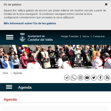
Ús de galetes
Aquest lloc utilitza galetes de tercers per poder millorar els nostres serveis a partir de
l'anàlisi de la teva navegació. Si continues navegant sense canviar la teva
configuració considerarem que acceptes la seva utilització.
Més informació sobre l'ús de les galetes
Google Translate
Inici
Contacte
Inici
Agenda
Agenda
Agenda