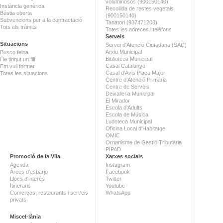
voluminosos (900150140)
Instància genèrica
Recollida de restes vegetals
Bústia oberta
(900150140)
Subvencions per a la contractació
Tanatori (937471203)
Tots els tràmits
Totes les adreces i telèfons
Serveis
Situacions
Servei d'Atenció Ciutadana (SAC)
Arxiu Municipal
Busco feina
Biblioteca Municipal
He tingut un fill
Casal Catalunya
Em vull formar
Casal d'Avis Plaça Major
Totes les situacions
Centre d'Atenció Primària
Centre de Serveis
Deixalleria Municipal
El Mirador
Escola d'Adults
Escola de Música
Ludoteca Municipal
Oficina Local d'Habitatge
OMIC
Organisme de Gestió Tributària
PIPAD
Promoció de la Vila
Xarxes socials
Agenda
Instagram
Àrees d'esbarjo
Facebook
Llocs d'interès
Twitter
Itineraris
Youtube
Comerços, restaurants i serveis
WhatsApp
privats
Miscel·lània