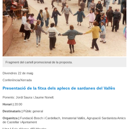
Fragment del cartell promocional de la proposta.
Divendres 22 de maig
Conferència/Xerrada
Presentació de la fitxa dels aplecs de sardanes del Vallès
Ponents: Jordi Saura i Jaume Nonell.
Horari |
20:00
Destinataris |
Públic general
Organitza |
Fundació Bosch i Cardellach, Immaterial Vallès, Agrupació Sardanista Amics
de Castellar i Ajuntament
Lloc |
Sala d'Actes d'El Mirador