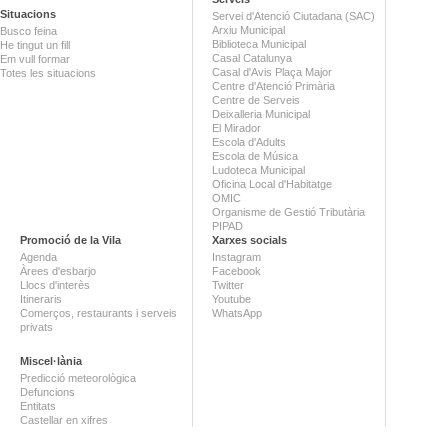
Situacions
Servei d'Atenció Ciutadana (SAC)
Arxiu Municipal
Busco feina
Biblioteca Municipal
He tingut un fill
Casal Catalunya
Em vull formar
Casal d'Avis Plaça Major
Totes les situacions
Centre d'Atenció Primària
Centre de Serveis
Deixalleria Municipal
El Mirador
Escola d'Adults
Escola de Música
Ludoteca Municipal
Oficina Local d'Habitatge
OMIC
Organisme de Gestió Tributària
PIPAD
Promoció de la Vila
Xarxes socials
Agenda
Instagram
Àrees d'esbarjo
Facebook
Llocs d'interès
Twitter
Itineraris
Youtube
Comerços, restaurants i serveis
WhatsApp
privats
Miscel·lània
Predicció meteorològica
Defuncions
Entitats
Castellar en xifres