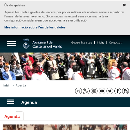
Ús de galetes
Aquest lloc utilitza galetes de tercers per poder millorar els nostres serveis a partir de
l'anàlisi de la teva navegació. Si continues navegant sense canviar la teva
configuració considerarem que acceptes la seva utilització.
Més informació sobre l'ús de les galetes
Google Translate
Inici
Contacte
Inici
Agenda
Agenda
Agenda