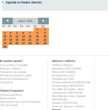
Agenda en Dades obertes
Agost, 2026
Dl
Dt
Dc
Dj
Dv
Ds
Dg
1
2
3
4
5
6
7
8
9
10
11
12
13
14
15
16
17
18
19
20
21
22
23
24
25
26
27
28
29
30
31
Et podem ajudar?
Adreces i telèfons
Com arribar a Castellar
Telèfons d'interès
Adreces i telèfons
Ajuntament (937144040)
Farmàcies de guàrdia
Policia (937144830)
Horaris de transport públic
Emergències (112)
Reserva d'equipaments
Ambulàncies (061)
Cita prèvia
Avaries enllumenat (686216138)
Avaries aigua (900304070)
Recollida de mobles i altres
Tràmits Freqüents
voluminosos (900150140)
Instància genèrica
Recollida de restes vegetals
Bústia oberta
(900150140)
Subvencions per a la contractació
Tanatori (937471203)
Tots els tràmits
Totes les adreces i telèfons
Serveis