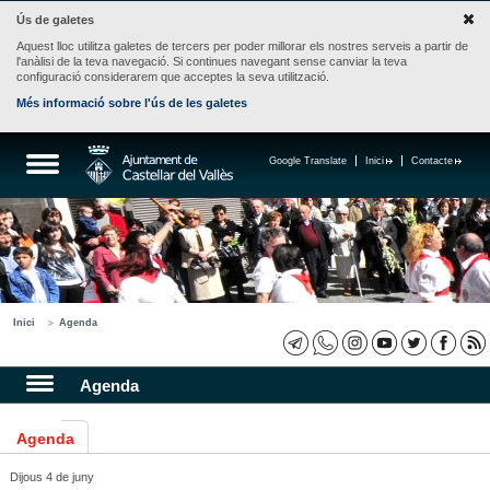
Ús de galetes
Aquest lloc utilitza galetes de tercers per poder millorar els nostres serveis a partir de
l'anàlisi de la teva navegació. Si continues navegant sense canviar la teva
configuració considerarem que acceptes la seva utilització.
Més informació sobre l'ús de les galetes
Google Translate
Inici
Contacte
Inici
Agenda
Agenda
Agenda
Dijous 4 de juny