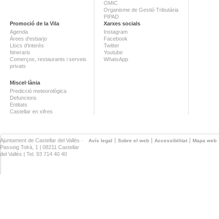
OMIC
Organisme de Gestió Tributària
PIPAD
Promoció de la Vila
Xarxes socials
Agenda
Instagram
Àrees d'esbarjo
Facebook
Llocs d'interès
Twitter
Itineraris
Youtube
Comerços, restaurants i serveis
WhatsApp
privats
Miscel·lània
Predicció meteorològica
Defuncions
Entitats
Castellar en xifres
Ajuntament de Castellar del Vallès ·
Avís legal
Sobre el web
Accessibilitat
Mapa web
Passeig Tolrà, 1 | 08211 Castellar
del Vallès | Tel. 93 714 40 40