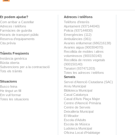
Et podem ajudar?
Adreces i telèfons
Com arribar a Castellar
Telèfons d'interès
Adreces i telèfons
Ajuntament (937144040)
Farmàcies de guàrdia
Policia (937144830)
Horaris de transport públic
Emergències (112)
Reserva d'equipaments
Ambulàncies (061)
Cita prèvia
Avaries enllumenat (686216138)
Avaries aigua (900304070)
Recollida de mobles i altres
Tràmits Freqüents
voluminosos (900150140)
Instància genèrica
Recollida de restes vegetals
Bústia oberta
(900150140)
Subvencions per a la contractació
Tanatori (937471203)
Tots els tràmits
Totes les adreces i telèfons
Serveis
Situacions
Servei d'Atenció Ciutadana (SAC)
Arxiu Municipal
Busco feina
Biblioteca Municipal
He tingut un fill
Casal Catalunya
Em vull formar
Casal d'Avis Plaça Major
Totes les situacions
Centre d'Atenció Primària
Centre de Serveis
Deixalleria Municipal
El Mirador
Escola d'Adults
Escola de Música
Ludoteca Municipal
Oficina Local d'Habitatge