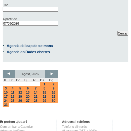
Lloc
A partir de
Agenda del cap de setmana
Agenda en Dades obertes
Agost, 2026
Dl
Dt
Dc
Dj
Dv
Ds
Dg
1
2
3
4
5
6
7
8
9
10
11
12
13
14
15
16
17
18
19
20
21
22
23
24
25
26
27
28
29
30
31
Et podem ajudar?
Adreces i telèfons
Com arribar a Castellar
Telèfons d'interès
Adreces i telèfons
Ajuntament (937144040)