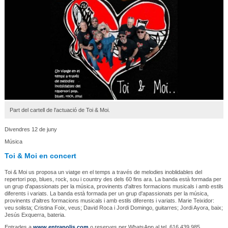
Part del cartell de l'actuació de Toi & Moi.
Divendres 12 de juny
Música
Toi & Moi en concert
Toi & Moi us proposa un viatge en el temps a través de melodies inoblidables del
repertori pop, blues, rock, sou i country des dels 60 fins ara. La banda està formada per
un grup d'apassionats per la música, provinents d'altres formacions musicals i amb estils
diferents i variats. La banda està formada per un grup d'apassionats per la música,
provinents d'altres formacions musicals i amb estils diferents i variats. Marie Teixidor:
veu solista; Cristina Foix, veus; David Roca i Jordi Domingo, guitarres; Jordi Ayora, baix;
Jesús Exquerra, bateria.
Entrades a
www.entrapolis.com
o reserves per WhatsApp al tel. 616 439 985