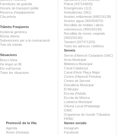
Farmàcies de guàrdia
Policia (937144830)
Horaris de transport públic
Emergències (112)
Reserva d'equipaments
Ambulàncies (061)
Cita prèvia
Avaries enllumenat (686216138)
Avaries aigua (900304070)
Recollida de mobles i altres
Tràmits Freqüents
voluminosos (900150140)
Instància genèrica
Recollida de restes vegetals
Bústia oberta
(900150140)
Subvencions per a la contractació
Tanatori (937471203)
Tots els tràmits
Totes les adreces i telèfons
Serveis
Situacions
Servei d'Atenció Ciutadana (SAC)
Arxiu Municipal
Busco feina
Biblioteca Municipal
He tingut un fill
Casal Catalunya
Em vull formar
Casal d'Avis Plaça Major
Totes les situacions
Centre d'Atenció Primària
Centre de Serveis
Deixalleria Municipal
El Mirador
Escola d'Adults
Escola de Música
Ludoteca Municipal
Oficina Local d'Habitatge
OMIC
Organisme de Gestió Tributària
PIPAD
Promoció de la Vila
Xarxes socials
Agenda
Instagram
Àrees d'esbarjo
Facebook