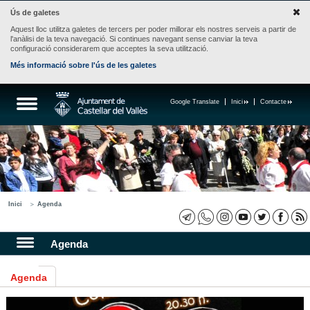
Ús de galetes
Aquest lloc utilitza galetes de tercers per poder millorar els nostres serveis a partir de
l'anàlisi de la teva navegació. Si continues navegant sense canviar la teva
configuració considerarem que acceptes la seva utilització.
Més informació sobre l'ús de les galetes
Google Translate
Inici
Contacte
Inici
Agenda
Agenda
Agenda