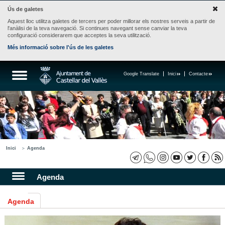
Ús de galetes
Aquest lloc utilitza galetes de tercers per poder millorar els nostres serveis a partir de
l'anàlisi de la teva navegació. Si continues navegant sense canviar la teva
configuració considerarem que acceptes la seva utilització.
Més informació sobre l'ús de les galetes
Google Translate
Inici
Contacte
Inici
Agenda
Agenda
Agenda