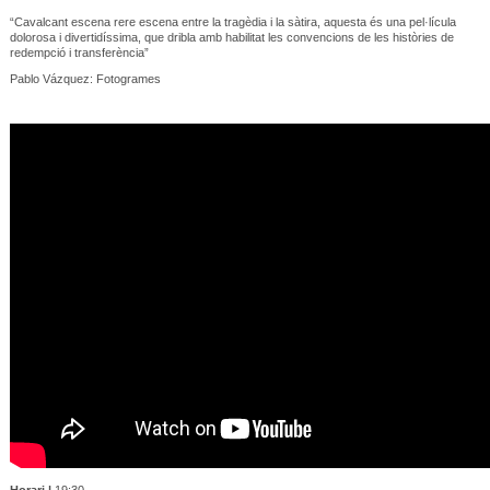
“Cavalcant escena rere escena entre la tragèdia i la sàtira, aquesta és una pel·lícula
dolorosa i divertidíssima, que dribla amb habilitat les convencions de les històries de
redempció i transferència”
Pablo Vázquez: Fotogrames
Horari |
19:30