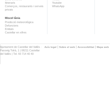
Itineraris
Youtube
Comerços, restaurants i serveis
WhatsApp
privats
Miscel·lània
Predicció meteorològica
Defuncions
Entitats
Castellar en xifres
Ajuntament de Castellar del Vallès ·
Avís legal
Sobre el web
Accessibilitat
Mapa web
Passeig Tolrà, 1 | 08211 Castellar
del Vallès | Tel. 93 714 40 40