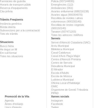
Farmàcies de guàrdia
Policia (937144830)
Horaris de transport públic
Emergències (112)
Reserva d'equipaments
Ambulàncies (061)
Cita prèvia
Avaries enllumenat (686216138)
Avaries aigua (900304070)
Recollida de mobles i altres
Tràmits Freqüents
voluminosos (900150140)
Instància genèrica
Recollida de restes vegetals
Bústia oberta
(900150140)
Subvencions per a la contractació
Tanatori (937471203)
Tots els tràmits
Totes les adreces i telèfons
Serveis
Situacions
Servei d'Atenció Ciutadana (SAC)
Arxiu Municipal
Busco feina
Biblioteca Municipal
He tingut un fill
Casal Catalunya
Em vull formar
Casal d'Avis Plaça Major
Totes les situacions
Centre d'Atenció Primària
Centre de Serveis
Deixalleria Municipal
El Mirador
Escola d'Adults
Escola de Música
Ludoteca Municipal
Oficina Local d'Habitatge
OMIC
Organisme de Gestió Tributària
PIPAD
Promoció de la Vila
Xarxes socials
Agenda
Instagram
Àrees d'esbarjo
Facebook
Llocs d'interès
Twitter