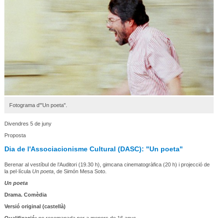
Fotograma d'"Un poeta".
Divendres 5 de juny
Proposta
Dia de l'Associacionisme Cultural (DASC): "Un poeta"
Berenar al vestíbul de l’Auditori (19.30 h), gimcana cinematogràfica (20 h) i projecció de
la pel·lícula
Un poeta
, de Simón Mesa Soto.
Un poeta
Drama. Comèdia
Versió original (castellà)
Qualificació:
no recomanada per a menors de 16 anys