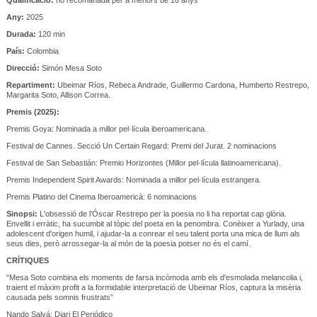
Any:
2025
Durada:
120 min
País:
Colombia
Direcció:
Simón Mesa Soto
Repartiment:
Ubeimar Ríos, Rebeca Andrade, Guillermo Cardona, Humberto Restrepo,
Margarita Soto, Allison Correa.
Premis (2025):
Premis Goya: Nominada a millor pel·lícula iberoamericana.
Festival de Cannes. Secció Un Certain Regard: Premi del Jurat. 2 nominacions
Festival de San Sebastián: Premio Horizontes (Millor pel·lícula llatinoamericana).
Premis Independent Spirit Awards: Nominada a millor pel·lícula estrangera.
Premis Platino del Cinema Iberoamericà: 6 nominacions
Sinopsi:
L'obsessió de l’Óscar Restrepo per la poesia no li ha reportat cap glòria.
Envellit i erràtic, ha sucumbit al tòpic del poeta en la penombra. Conèixer a Yurlady, una
adolescent d'origen humil, i ajudar-la a conrear el seu talent porta una mica de llum als
seus dies, però arrossegar-la al món de la poesia potser no és el camí.
CRÍTIQUES
“Mesa Soto combina els moments de farsa incòmoda amb els d'esmolada melancolia i,
traient el màxim profit a la formidable interpretació de Ubeimar Ríos, captura la misèria
causada pels somnis frustrats”
Nando Salvá: Diari El Periódico