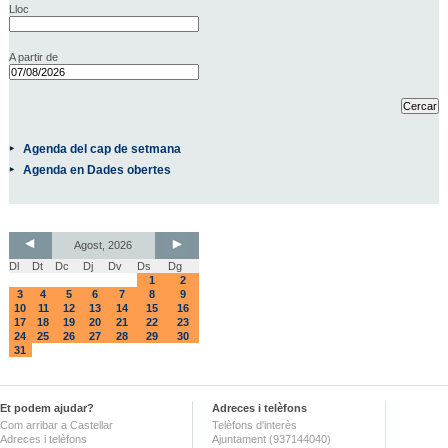
Lloc
A partir de
Agenda del cap de setmana
Agenda en Dades obertes
Agost, 2026
Dl
Dt
Dc
Dj
Dv
Ds
Dg
1
2
3
4
5
6
7
8
9
10
11
12
13
14
15
16
17
18
19
20
21
22
23
24
25
26
27
28
29
30
31
Et podem ajudar?
Adreces i telèfons
Com arribar a Castellar
Telèfons d'interès
Adreces i telèfons
Ajuntament (937144040)