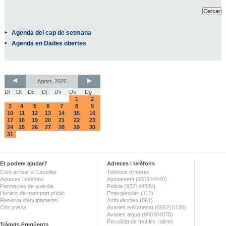
Agenda del cap de setmana
Agenda en Dades obertes
Agost, 2026
Dl
Dt
Dc
Dj
Dv
Ds
Dg
1
2
3
4
5
6
7
8
9
10
11
12
13
14
15
16
17
18
19
20
21
22
23
24
25
26
27
28
29
30
31
Et podem ajudar?
Adreces i telèfons
Com arribar a Castellar
Telèfons d'interès
Adreces i telèfons
Ajuntament (937144040)
Farmàcies de guàrdia
Policia (937144830)
Horaris de transport públic
Emergències (112)
Reserva d'equipaments
Ambulàncies (061)
Cita prèvia
Avaries enllumenat (686216138)
Avaries aigua (900304070)
Recollida de mobles i altres
Tràmits Freqüents