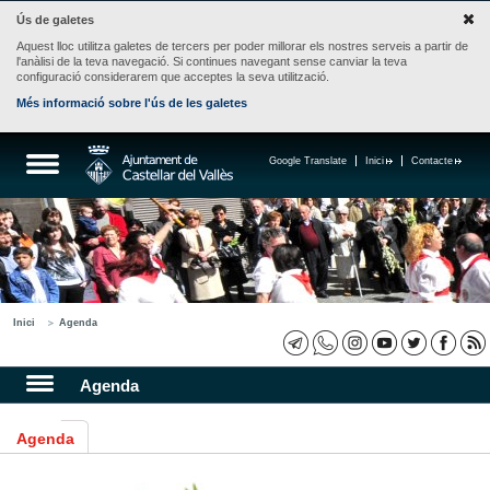
Ús de galetes
Aquest lloc utilitza galetes de tercers per poder millorar els nostres serveis a partir de
l'anàlisi de la teva navegació. Si continues navegant sense canviar la teva
configuració considerarem que acceptes la seva utilització.
Més informació sobre l'ús de les galetes
Google Translate
Inici
Contacte
Inici
Agenda
Agenda
Agenda