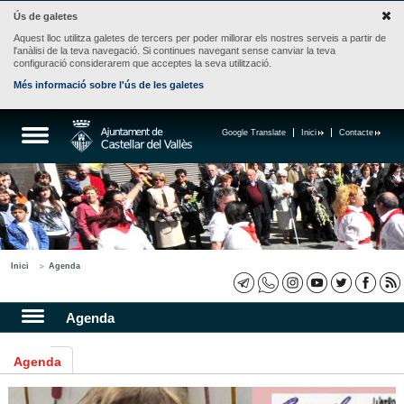
Ús de galetes
Aquest lloc utilitza galetes de tercers per poder millorar els nostres serveis a partir de
l'anàlisi de la teva navegació. Si continues navegant sense canviar la teva
configuració considerarem que acceptes la seva utilització.
Més informació sobre l'ús de les galetes
Google Translate
Inici
Contacte
Inici
Agenda
Agenda
Agenda