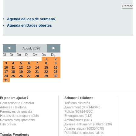
Agenda del cap de setmana
Agenda en Dades obertes
Agost, 2026
Dl
Dt
Dc
Dj
Dv
Ds
Dg
1
2
3
4
5
6
7
8
9
10
11
12
13
14
15
16
17
18
19
20
21
22
23
24
25
26
27
28
29
30
31
Et podem ajudar?
Adreces i telèfons
Com arribar a Castellar
Telèfons d'interès
Adreces i telèfons
Ajuntament (937144040)
Farmàcies de guàrdia
Policia (937144830)
Horaris de transport públic
Emergències (112)
Reserva d'equipaments
Ambulàncies (061)
Cita prèvia
Avaries enllumenat (686216138)
Avaries aigua (900304070)
Recollida de mobles i altres
Tràmits Freqüents