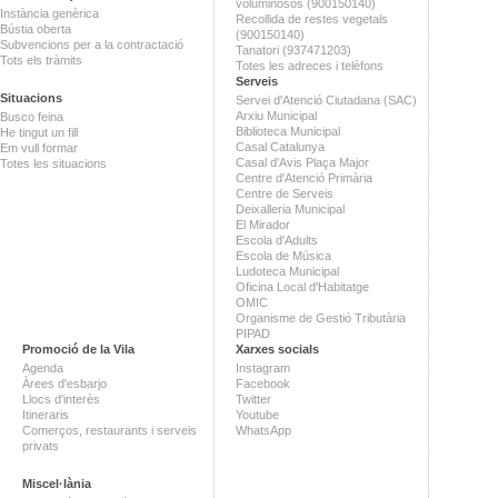
voluminosos (900150140)
Instància genèrica
Recollida de restes vegetals
Bústia oberta
(900150140)
Subvencions per a la contractació
Tanatori (937471203)
Tots els tràmits
Totes les adreces i telèfons
Serveis
Situacions
Servei d'Atenció Ciutadana (SAC)
Arxiu Municipal
Busco feina
Biblioteca Municipal
He tingut un fill
Casal Catalunya
Em vull formar
Casal d'Avis Plaça Major
Totes les situacions
Centre d'Atenció Primària
Centre de Serveis
Deixalleria Municipal
El Mirador
Escola d'Adults
Escola de Música
Ludoteca Municipal
Oficina Local d'Habitatge
OMIC
Organisme de Gestió Tributària
PIPAD
Promoció de la Vila
Xarxes socials
Agenda
Instagram
Àrees d'esbarjo
Facebook
Llocs d'interès
Twitter
Itineraris
Youtube
Comerços, restaurants i serveis
WhatsApp
privats
Miscel·lània