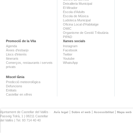
Deixalleria Municipal
El Mirador
Escola d'Adults
Escola de Música
Ludoteca Municipal
Oficina Local d'Habitatge
OMIC
Organisme de Gestió Tributària
PIPAD
Promoció de la Vila
Xarxes socials
Agenda
Instagram
Àrees d'esbarjo
Facebook
Llocs d'interès
Twitter
Itineraris
Youtube
Comerços, restaurants i serveis
WhatsApp
privats
Miscel·lània
Predicció meteorològica
Defuncions
Entitats
Castellar en xifres
Ajuntament de Castellar del Vallès ·
Avís legal
Sobre el web
Accessibilitat
Mapa web
Passeig Tolrà, 1 | 08211 Castellar
del Vallès | Tel. 93 714 40 40