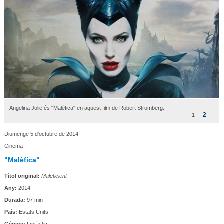
Angelina Jolie és "Malèfica" en aquest film de Robert Stromberg.
2
1
Diumenge 5 d'octubre de 2014
Cinema
"Malèfica"
Títol original:
Maleficient
Any:
2014
Durada:
97 min
País:
Estats Units
Gènere:
fantàstic