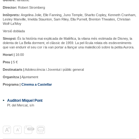
Director:
Robert Stromberg
Intèrprets:
Angelina Jolie, Elle Fanning, Juno Temple, Sharlto Copley, Kenneth Cranham,
Lesley Manville, Imelda Staunton, Sam Riley, Ella Purnell, Brenton Thwaites, Christian
Wolf-La'Moy
Versió doblada
Sinopsi:
És la història mai explicada de Malèfica, la vilana més estimada de Disney, la
dolenta de La Bella dorment, el clàssic de 1959. La pel·lícula relata els esdeveniments
que van endurir el seu cor i la van portar a llançar una maledicció sobre la petita Aurora.
Horari |
16:00
Preu |
5 €
Destinataris |
Adolescència i Joventut i públic general
Organitza |
Ajuntament
Programa |
Cinema a Castellar
Auditori Miquel Pont
Pl. del Mercat, s/n