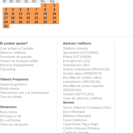
Dl
Dt
Dc
Dj
Dv
Ds
Dg
1
2
3
4
5
6
7
8
9
10
11
12
13
14
15
16
17
18
19
20
21
22
23
24
25
26
27
28
29
30
31
Et podem ajudar?
Adreces i telèfons
Com arribar a Castellar
Telèfons d'interès
Adreces i telèfons
Ajuntament (937144040)
Farmàcies de guàrdia
Policia (937144830)
Horaris de transport públic
Emergències (112)
Reserva d'equipaments
Ambulàncies (061)
Cita prèvia
Avaries enllumenat (686216138)
Avaries aigua (900304070)
Recollida de mobles i altres
Tràmits Freqüents
voluminosos (900150140)
Instància genèrica
Recollida de restes vegetals
Bústia oberta
(900150140)
Subvencions per a la contractació
Tanatori (937471203)
Tots els tràmits
Totes les adreces i telèfons
Serveis
Situacions
Servei d'Atenció Ciutadana (SAC)
Arxiu Municipal
Busco feina
Biblioteca Municipal
He tingut un fill
Casal Catalunya
Em vull formar
Casal d'Avis Plaça Major
Totes les situacions
Centre d'Atenció Primària
Centre de Serveis