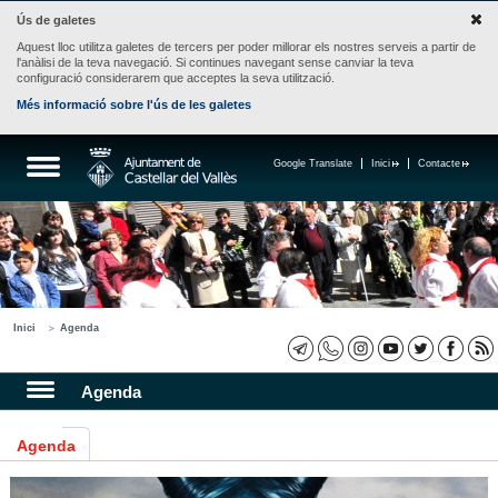
Ús de galetes
Aquest lloc utilitza galetes de tercers per poder millorar els nostres serveis a partir de
l'anàlisi de la teva navegació. Si continues navegant sense canviar la teva
configuració considerarem que acceptes la seva utilització.
Més informació sobre l'ús de les galetes
Google Translate
Inici
Contacte
Inici
Agenda
Agenda
Agenda