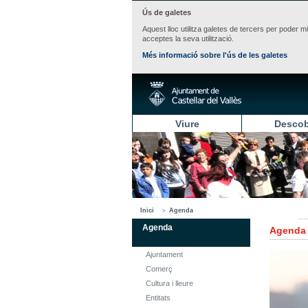
Ús de galetes
Aquest lloc utilitza galetes de tercers per poder m
acceptes la seva utilització.
Més informació sobre l'ús de les galetes
Viure
Descob
Inici
Agenda
Agenda
Agenda
Ajuntament
Comerç
Cultura i lleure
Entitats