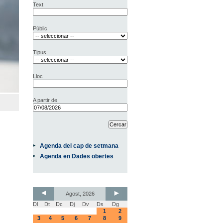
Text
Públic
Tipus
Lloc
A partir de
Agenda del cap de setmana
Agenda en Dades obertes
Agost, 2026
Dl
Dt
Dc
Dj
Dv
Ds
Dg
1
2
3
4
5
6
7
8
9