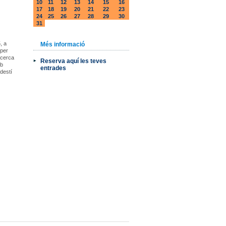
10
11
12
13
14
15
16
17
18
19
20
21
22
23
24
25
26
27
28
29
30
31
, a
Més informació
 per
ecerca
Reserva aquí les teves
mb
entrades
 destí