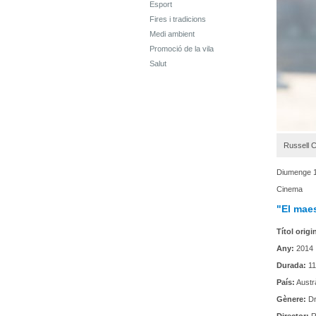
Esport
Fires i tradicions
Medi ambient
Promoció de la vila
Salut
Russell C
Diumenge 1
Cinema
"El mae
Títol origi
Any:
2014
Durada:
11
País:
Austrà
Gènere:
Dr