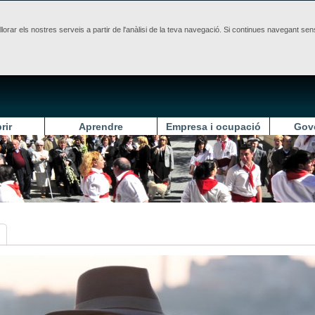
illorar els nostres serveis a partir de l'anàlisi de la teva navegació. Si continues navegant 
rir
Aprendre
Empresa i ocupació
Gov