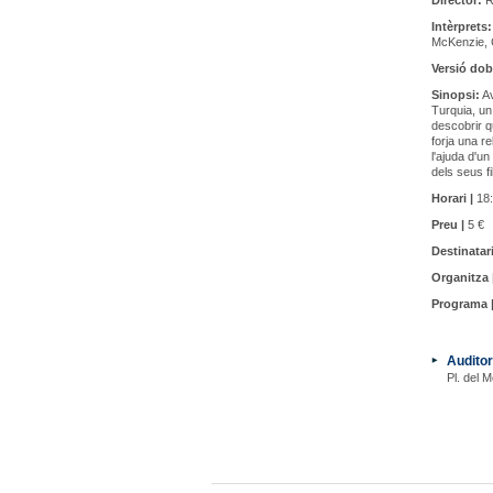
Director:
R
Intèrprets:
McKenzie, 
Versió dob
Sinopsi:
Av
Turquia, un
descobrir q
forja una re
l'ajuda d'un
dels seus fil
Horari |
18:
Preu |
5 €
Destinatari
Organitza 
Programa 
Auditor
Pl. del M