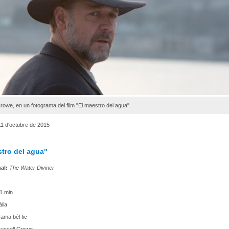
rowe, en un fotograma del film "El maestro del agua".
1 d'octubre de 2015
stro del agua"
nal:
The Water Diviner
1 min
lia
ama bèl·lic