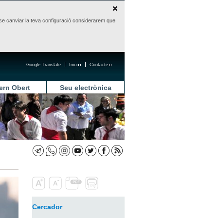
sense canviar la teva configuració considerarem que
Google Translate
Inici
Contacte
ern Obert
Seu electrònica
Cercador