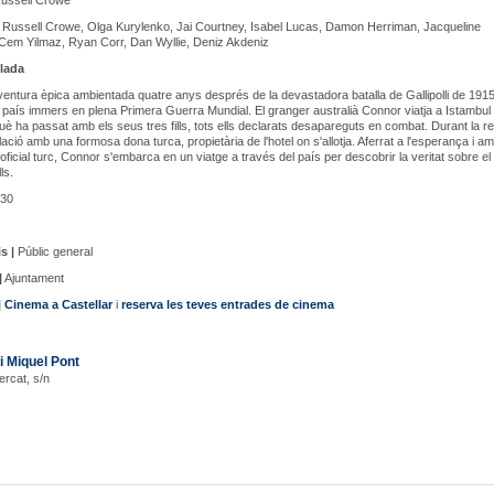
ussell Crowe
Russell Crowe, Olga Kurylenko, Jai Courtney, Isabel Lucas, Damon Herriman, Jacqueline
Cem Yilmaz, Ryan Corr, Dan Wyllie, Deniz Akdeniz
lada
entura èpica ambientada quatre anys després de la devastadora batalla de Gallipolli de 1915
 país immers en plena Primera Guerra Mundial. El granger australià Connor viatja a Istambul
uè ha passat amb els seus tres fills, tots ells declarats desapareguts en combat. Durant la r
lació amb una formosa dona turca, propietària de l'hotel on s'allotja. Aferrat a l'esperança i a
 oficial turc, Connor s'embarca en un viatge a través del país per descobrir la veritat sobre el
ls.
30
s |
Públic general
|
Ajuntament
|
Cinema a Castellar
i
reserva les teves entrades de cinema
i Miquel Pont
ercat, s/n