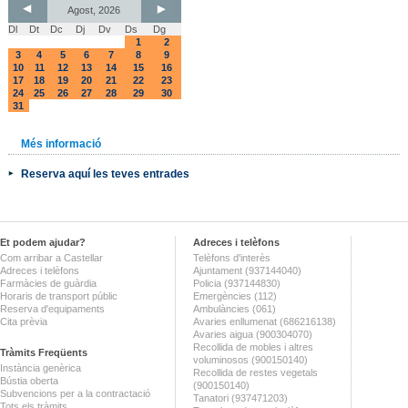
Agost, 2026
Dl
Dt
Dc
Dj
Dv
Ds
Dg
1
2
3
4
5
6
7
8
9
10
11
12
13
14
15
16
17
18
19
20
21
22
23
24
25
26
27
28
29
30
31
Més informació
Reserva aquí les teves entrades
Et podem ajudar?
Adreces i telèfons
Com arribar a Castellar
Telèfons d'interès
Adreces i telèfons
Ajuntament (937144040)
Farmàcies de guàrdia
Policia (937144830)
Horaris de transport públic
Emergències (112)
Reserva d'equipaments
Ambulàncies (061)
Cita prèvia
Avaries enllumenat (686216138)
Avaries aigua (900304070)
Recollida de mobles i altres
Tràmits Freqüents
voluminosos (900150140)
Instància genèrica
Recollida de restes vegetals
Bústia oberta
(900150140)
Subvencions per a la contractació
Tanatori (937471203)
Tots els tràmits