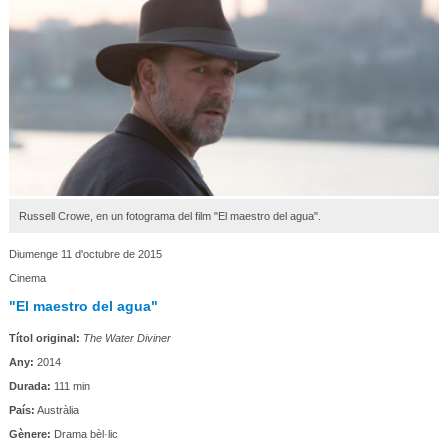
Russell Crowe, en un fotograma del film "El maestro del agua".
Diumenge 11 d'octubre de 2015
Cinema
"El maestro del agua"
Títol original:
The Water Diviner
Any:
2014
Durada:
111 min
País:
Austràlia
Gènere:
Drama bèl·lic