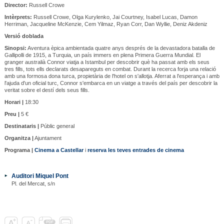
Director:
Russell Crowe
Intèrprets:
Russell Crowe, Olga Kurylenko, Jai Courtney, Isabel Lucas, Damon
Herriman, Jacqueline McKenzie, Cem Yilmaz, Ryan Corr, Dan Wyllie, Deniz Akdeniz
Versió doblada
Sinopsi:
Aventura èpica ambientada quatre anys després de la devastadora batalla de
Gallipolli de 1915, a Turquia, un país immers en plena Primera Guerra Mundial. El
granger australià Connor viatja a Istambul per descobrir què ha passat amb els seus
tres fills, tots ells declarats desapareguts en combat. Durant la recerca forja una relació
amb una formosa dona turca, propietària de l'hotel on s'allotja. Aferrat a l'esperança i amb
l'ajuda d'un oficial turc, Connor s'embarca en un viatge a través del país per descobrir la
veritat sobre el destí dels seus fills.
Horari |
18:30
Preu |
5 €
Destinataris |
Públic general
Organitza |
Ajuntament
Programa |
Cinema a Castellar
i
reserva les teves entrades de cinema
Auditori Miquel Pont
Pl. del Mercat, s/n