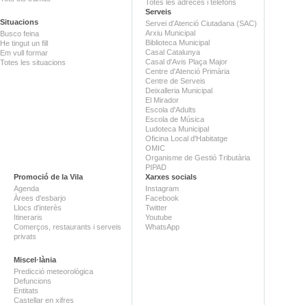
Totes les adreces i telèfons
Serveis
Situacions
Servei d'Atenció Ciutadana (SAC)
Arxiu Municipal
Busco feina
Biblioteca Municipal
He tingut un fill
Casal Catalunya
Em vull formar
Casal d'Avis Plaça Major
Totes les situacions
Centre d'Atenció Primària
Centre de Serveis
Deixalleria Municipal
El Mirador
Escola d'Adults
Escola de Música
Ludoteca Municipal
Oficina Local d'Habitatge
OMIC
Organisme de Gestió Tributària
PIPAD
Promoció de la Vila
Xarxes socials
Agenda
Instagram
Àrees d'esbarjo
Facebook
Llocs d'interès
Twitter
Itineraris
Youtube
Comerços, restaurants i serveis
WhatsApp
privats
Miscel·lània
Predicció meteorològica
Defuncions
Entitats
Castellar en xifres