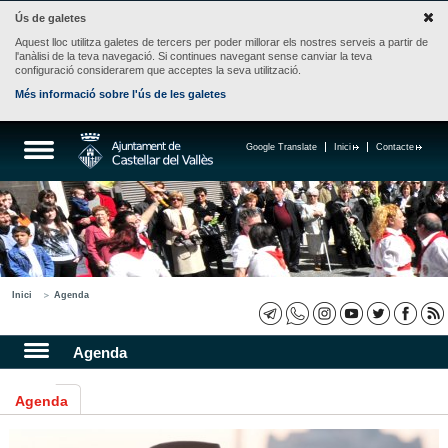
Ús de galetes
Aquest lloc utilitza galetes de tercers per poder millorar els nostres serveis a partir de
l'anàlisi de la teva navegació. Si continues navegant sense canviar la teva
configuració considerarem que acceptes la seva utilització.
Més informació sobre l'ús de les galetes
Google Translate
Inici
Contacte
Inici
Agenda
Agenda
Agenda