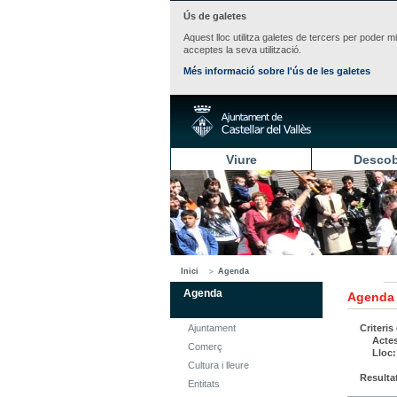
Ús de galetes
Aquest lloc utilitza galetes de tercers per poder m
acceptes la seva utilització.
Més informació sobre l'ús de les galetes
Viure
Descob
Inici
Agenda
Agenda
Agenda
Ajuntament
Criteris
Actes
Comerç
Lloc:
Cultura i lleure
Resulta
Entitats