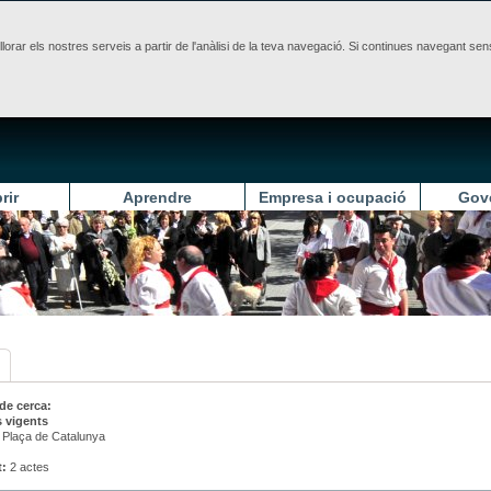
illorar els nostres serveis a partir de l'anàlisi de la teva navegació. Si continues navegant 
rir
Aprendre
Empresa i ocupació
Gov
 de cerca:
 vigents
Plaça de Catalunya
t:
2 actes