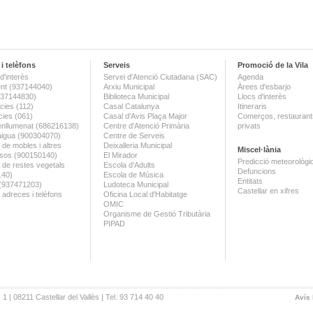
i telèfons
Serveis
Promoció de la Vila
d'interès
Servei d'Atenció Ciutadana (SAC)
Agenda
nt (937144040)
Arxiu Municipal
Àrees d'esbarjo
(937144830)
Biblioteca Municipal
Llocs d'interès
ies (112)
Casal Catalunya
Itineraris
ies (061)
Casal d'Avis Plaça Major
Comerços, restaurants
enllumenat (686216138)
Centre d'Atenció Primària
privats
aigua (900304070)
Centre de Serveis
 de mobles i altres
Deixalleria Municipal
Miscel·lània
sos (900150140)
El Mirador
Predicció meteorològi
a de restes vegetals
Escola d'Adults
Defuncions
140)
Escola de Música
Entitats
 (937471203)
Ludoteca Municipal
Castellar en xifres
 adreces i telèfons
Oficina Local d'Habitatge
OMIC
Organisme de Gestió Tributària
PIPAD
 1 | 08211 Castellar del Vallès | Tel. 93 714 40 40
Avís 