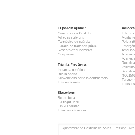
Et podem ajudar?
Adreces 
Com arribar a Castellar
Telèfons 
Adreces i telèfons
Ajuntame
Farmàcies de guàrdia
Policia 
Horaris de transport públic
Emergènc
Reserva d'equipaments
Ambulànc
Cita prèvia
Avaries 
Avaries 
Recollida
Tràmits Freqüents
volumino
Instància genèrica
Recollid
Bústia oberta
(900150
Subvencions per a la contractació
Tanatori
Tots els tràmits
Totes les
Situacions
Busco feina
He tingut un fill
Em vull formar
Totes les situacions
Ajuntament de Castellar del Vallès · Passeig Tolrà,