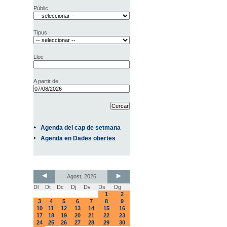
Públic
Tipus
Lloc
A partir de
Agenda del cap de setmana
Agenda en Dades obertes
Agost, 2026
Dl
Dt
Dc
Dj
Dv
Ds
Dg
1
2
3
4
5
6
7
8
9
10
11
12
13
14
15
16
17
18
19
20
21
22
23
24
25
26
27
28
29
30