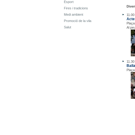
Esport
Dive
Fires i tradicions
Medi ambient
11.00
Acte
Promoció de la vila
Plaça
Salut
Al pe
11.30 
Ball
Plaça