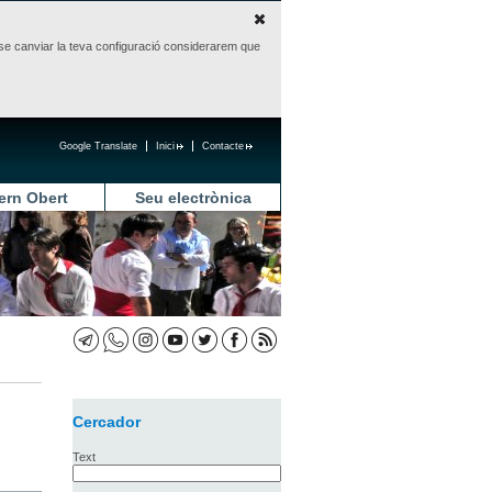
sense canviar la teva configuració considerarem que
Google Translate
Inici
Contacte
ern Obert
Seu electrònica
Cercador
Text