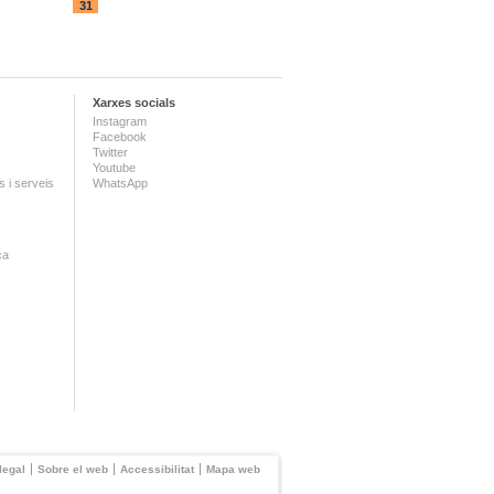
31
Xarxes socials
Instagram
Facebook
Twitter
Youtube
 i serveis
WhatsApp
ca
legal
Sobre el web
Accessibilitat
Mapa web