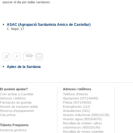
passar el dia per ballar sardanes.
ASAC (Agrupació Sardanista Amics de Castellar)
C. Major, 17
Aplec de la Sardana
Et podem ajudar?
Adreces i telèfons
Com arribar a Castellar
Telèfons d'interès
Adreces i telèfons
Ajuntament (937144040)
Farmàcies de guàrdia
Policia (937144830)
Horaris de transport públic
Emergències (112)
Reserva d'equipaments
Ambulàncies (061)
Cita prèvia
Avaries enllumenat (686216138)
Avaries aigua (900304070)
Recollida de mobles i altres
Tràmits Freqüents
voluminosos (900150140)
Instància genèrica
Recollida de restes vegetals