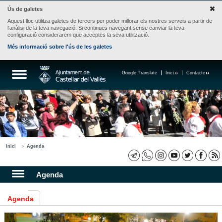
Ús de galetes
Aquest lloc utilitza galetes de tercers per poder millorar els nostres serveis a partir de
l'anàlisi de la teva navegació. Si continues navegant sense canviar la teva
configuració considerarem que acceptes la seva utilització.
Més informació sobre l'ús de les galetes
Google Translate
Inici
Contacte
Inici
Agenda
Agenda
Agenda