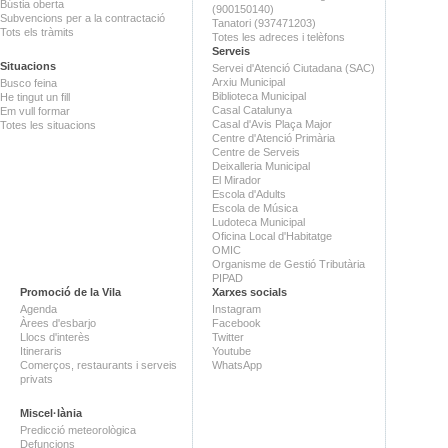
Bústia oberta
(900150140)
Subvencions per a la contractació
Tanatori (937471203)
Tots els tràmits
Totes les adreces i telèfons
Serveis
Situacions
Servei d'Atenció Ciutadana (SAC)
Arxiu Municipal
Busco feina
Biblioteca Municipal
He tingut un fill
Casal Catalunya
Em vull formar
Casal d'Avis Plaça Major
Totes les situacions
Centre d'Atenció Primària
Centre de Serveis
Deixalleria Municipal
El Mirador
Escola d'Adults
Escola de Música
Ludoteca Municipal
Oficina Local d'Habitatge
OMIC
Organisme de Gestió Tributària
PIPAD
Promoció de la Vila
Xarxes socials
Agenda
Instagram
Àrees d'esbarjo
Facebook
Llocs d'interès
Twitter
Itineraris
Youtube
Comerços, restaurants i serveis
WhatsApp
privats
Miscel·lània
Predicció meteorològica
Defuncions