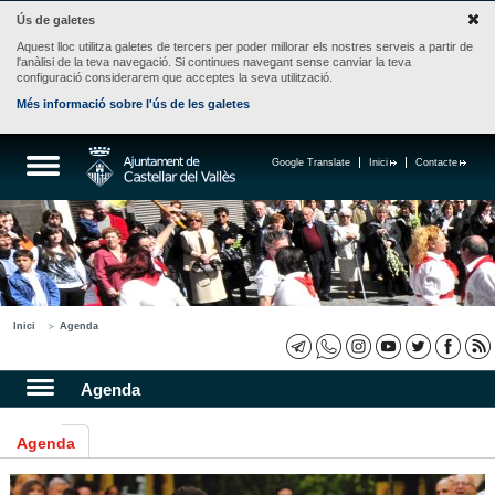
Ús de galetes
Aquest lloc utilitza galetes de tercers per poder millorar els nostres serveis a partir de
l'anàlisi de la teva navegació. Si continues navegant sense canviar la teva
configuració considerarem que acceptes la seva utilització.
Més informació sobre l'ús de les galetes
Google Translate
Inici
Contacte
Inici
Agenda
Agenda
Agenda