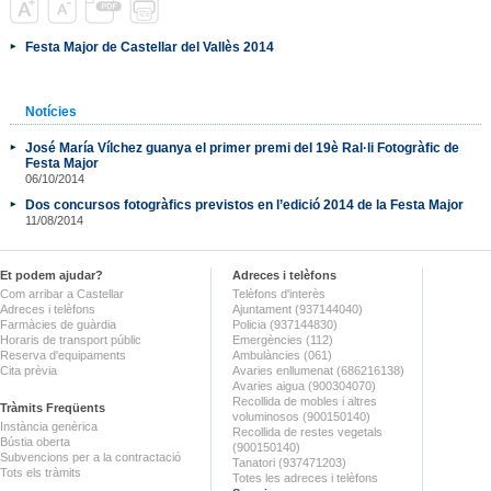
Festa Major de Castellar del Vallès 2014
Notícies
José María Vílchez guanya el primer premi del 19è Ral·li Fotogràfic de
Festa Major
06/10/2014
Dos concursos fotogràfics previstos en l’edició 2014 de la Festa Major
11/08/2014
Et podem ajudar?
Adreces i telèfons
Com arribar a Castellar
Telèfons d'interès
Adreces i telèfons
Ajuntament (937144040)
Farmàcies de guàrdia
Policia (937144830)
Horaris de transport públic
Emergències (112)
Reserva d'equipaments
Ambulàncies (061)
Cita prèvia
Avaries enllumenat (686216138)
Avaries aigua (900304070)
Recollida de mobles i altres
Tràmits Freqüents
voluminosos (900150140)
Instància genèrica
Recollida de restes vegetals
Bústia oberta
(900150140)
Subvencions per a la contractació
Tanatori (937471203)
Tots els tràmits
Totes les adreces i telèfons