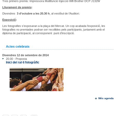
Tres primers premis: Impressora Multifunció Injecció Wifi Brother DCP J132W
Lliurament de premis
:
Divendres
3 d’octubre a les 20.30 h
, al vestíbul de l’Auditori.
Exposició
:
Les fotografies s’exposaran a la plaça del Mercat. Un cop acabada l’exposició, les
fotografies no premiades podran ser recollides pels participants, juntament amb el
diploma de participació, al corresponent punt d’inscripció.
Actes celebrats
Divendres 12 de setembre de 2014
20.00 - Proposta
Inici del ral·li fotogràfic
Més agenda