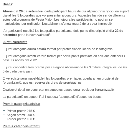
Bases
:
Abans del 20 de setembre
, cada participant haurà de dur al punt d’inscripció, en suport
digital, les 5 fotografies que vol presentar a concurs. Aquestes han de ser de diferents
actes del programa de Festa Major. Les fotografies participants no podran ser
manipulades per ordinador. L’establiment s’encarregarà de la seva impressió.
L’organització recollirà les fotografies participants dels punts d’inscripció
el dia 22 de
setembre
per a la seva valoració.
Jurat i veredicte
:
El jurat categoria adulta estarà format per professionals locals de la fotografia.
El jurat categoria infantil estarà format per participants premiats en edicions anteriors i
nascuts abans del 2002.
El jurat concedirà tres premis per categoria al conjunt de les 3 millors fotografies de les
5 de cada participant.
El veredicte serà inapel·lable i les fotografies premiades quedaran en propietat de
l’organització, que es reserva els drets de propietat i ús.
Qualsevol detall no concretat en aquestes bases serà resolt per l’organització.
La participació en aquest Ral·li suposa l’acceptació d’aquestes bases.
Premis categoria adulta:
Primer premi: 275 €
Segon premi: 200 €
Tercer premi: 100 €
Premis categoria infantil
: