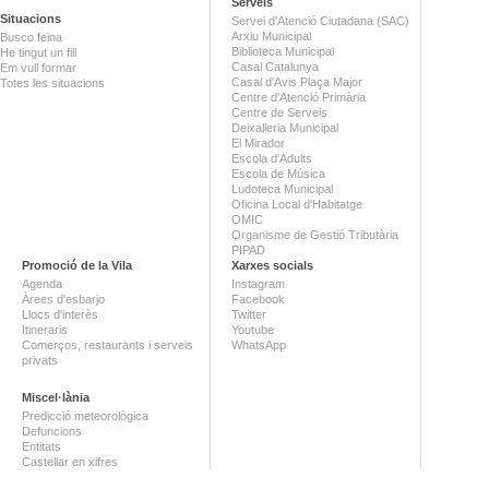
Serveis
Situacions
Servei d'Atenció Ciutadana (SAC)
Arxiu Municipal
Busco feina
Biblioteca Municipal
He tingut un fill
Casal Catalunya
Em vull formar
Casal d'Avis Plaça Major
Totes les situacions
Centre d'Atenció Primària
Centre de Serveis
Deixalleria Municipal
El Mirador
Escola d'Adults
Escola de Música
Ludoteca Municipal
Oficina Local d'Habitatge
OMIC
Organisme de Gestió Tributària
PIPAD
Promoció de la Vila
Xarxes socials
Agenda
Instagram
Àrees d'esbarjo
Facebook
Llocs d'interès
Twitter
Itineraris
Youtube
Comerços, restaurants i serveis
WhatsApp
privats
Miscel·lània
Predicció meteorològica
Defuncions
Entitats
Castellar en xifres