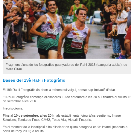
Fragment d'una de les fotografies guanyadores del Ral·li 2013 (categoria adults), de
Marc Cirac.
Bases del 19è Ral·li Fotogràfic
El 19è Ral·li Fotogràfic és obert a tothom qui vulgui, sense cap limitació d’edat.
El Ral·li Fotogràfic comença el dimecres 10 de setembre a les 20 h, i finalitza el dilluns 15
de setembre a les 23 h.
Inscripcions
:
Fins al 10 de setembre, a les 20 h
, als establiments fotogràfics següents: Image
Solutions, Tenda de Fotos CM62, Fotos Vila, Visual i Fotoprix.
En el moment de la inscripció s’ha d’indicar en quina categoria es fa: infantil (nascuts a
partir de l’any 2002) o adulta.