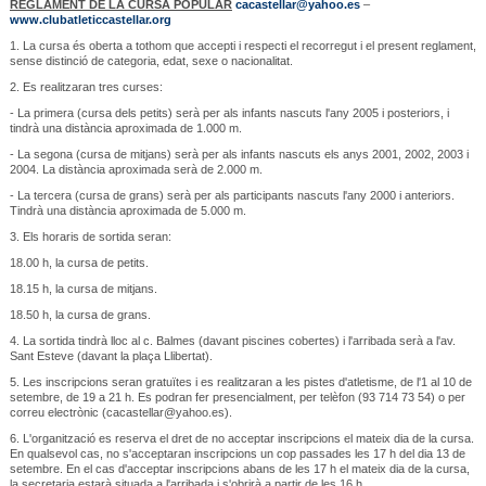
REGLAMENT DE LA CURSA POPULAR
cacastellar@yahoo.es
–
www.clubatleticcastellar.org
1. La cursa és oberta a tothom que accepti i respecti el recorregut i el present reglament,
sense distinció de categoria, edat, sexe o nacionalitat.
2. Es realitzaran tres curses:
- La primera (cursa dels petits) serà per als infants nascuts l'any 2005 i posteriors, i
tindrà una distància aproximada de 1.000 m.
- La segona (cursa de mitjans) serà per als infants nascuts els anys 2001, 2002, 2003 i
2004. La distància aproximada serà de 2.000 m.
- La tercera (cursa de grans) serà per als participants nascuts l'any 2000 i anteriors.
Tindrà una distància aproximada de 5.000 m.
3. Els horaris de sortida seran:
18.00 h, la cursa de petits.
18.15 h, la cursa de mitjans.
18.50 h, la cursa de grans.
4. La sortida tindrà lloc al c. Balmes (davant piscines cobertes) i l'arribada serà a l'av.
Sant Esteve (davant la plaça Llibertat).
5. Les inscripcions seran gratuïtes i es realitzaran a les pistes d'atletisme, de l'1 al 10 de
setembre, de 19 a 21 h. Es podran fer presencialment, per telèfon (93 714 73 54) o per
correu electrònic (cacastellar@yahoo.es).
6. L'organització es reserva el dret de no acceptar inscripcions el mateix dia de la cursa.
En qualsevol cas, no s'acceptaran inscripcions un cop passades les 17 h del dia 13 de
setembre. En el cas d'acceptar inscripcions abans de les 17 h el mateix dia de la cursa,
la secretaria estarà situada a l'arribada i s'obrirà a partir de les 16 h.