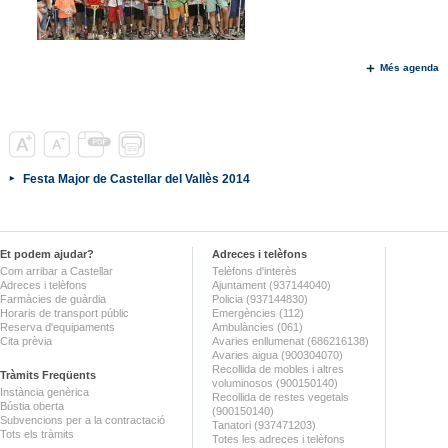
Més agenda
Festa Major de Castellar del Vallès 2014
Et podem ajudar?
Adreces i telèfons
Com arribar a Castellar
Telèfons d'interès
Adreces i telèfons
Ajuntament (937144040)
Farmàcies de guàrdia
Policia (937144830)
Horaris de transport públic
Emergències (112)
Reserva d'equipaments
Ambulàncies (061)
Cita prèvia
Avaries enllumenat (686216138)
Avaries aigua (900304070)
Recollida de mobles i altres
Tràmits Freqüents
voluminosos (900150140)
Instància genèrica
Recollida de restes vegetals
Bústia oberta
(900150140)
Subvencions per a la contractació
Tanatori (937471203)
Tots els tràmits
Totes les adreces i telèfons