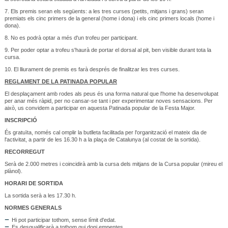
7. Els premis seran els següents: a les tres curses (petits, mitjans i grans) seran
premiats els cinc primers de la general (home i dona) i els cinc primers locals (home i
dona).
8. No es podrà optar a més d'un trofeu per participant.
9. Per poder optar a trofeu s'haurà de portar el dorsal al pit, ben visible durant tota la
cursa.
10. El lliurament de premis es farà després de finalitzar les tres curses.
REGLAMENT DE LA PATINADA POPULAR
El desplaçament amb rodes als peus és una forma natural que l'home ha desenvolupat
per anar més ràpid, per no cansar-se tant i per experimentar noves sensacions. Per
això, us convidem a participar en aquesta Patinada popular de la Festa Major.
INSCRIPCIÓ
És gratuïta, només cal omplir la butlleta facilitada per l'organització el mateix dia de
l'activitat, a partir de les 16.30 h a la plaça de Catalunya (al costat de la sortida).
RECORREGUT
Serà de 2.000 metres i coincidirà amb la cursa dels mitjans de la Cursa popular (mireu el
plànol).
HORARI DE SORTIDA
La sortida serà a les 17.30 h.
NORMES GENERALS
Hi pot participar tothom, sense límit d'edat.
Es desqualificarà a tothom qui doni empentes.