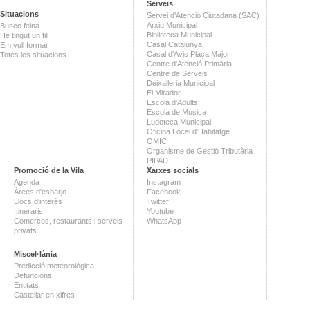
Serveis
Situacions
Servei d'Atenció Ciutadana (SAC)
Arxiu Municipal
Busco feina
Biblioteca Municipal
He tingut un fill
Casal Catalunya
Em vull formar
Casal d'Avis Plaça Major
Totes les situacions
Centre d'Atenció Primària
Centre de Serveis
Deixalleria Municipal
El Mirador
Escola d'Adults
Escola de Música
Ludoteca Municipal
Oficina Local d'Habitatge
OMIC
Organisme de Gestió Tributària
PIPAD
Promoció de la Vila
Xarxes socials
Agenda
Instagram
Àrees d'esbarjo
Facebook
Llocs d'interès
Twitter
Itineraris
Youtube
Comerços, restaurants i serveis
WhatsApp
privats
Miscel·lània
Predicció meteorològica
Defuncions
Entitats
Castellar en xifres