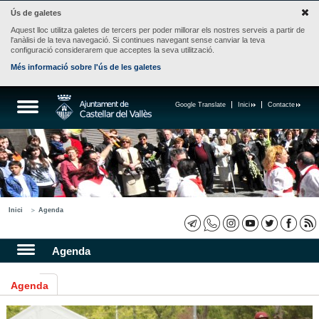
Ús de galetes
Aquest lloc utilitza galetes de tercers per poder millorar els nostres serveis a partir de
l'anàlisi de la teva navegació. Si continues navegant sense canviar la teva
configuració considerarem que acceptes la seva utilització.
Més informació sobre l'ús de les galetes
Google Translate
Inici
Contacte
Inici
Agenda
Agenda
Agenda