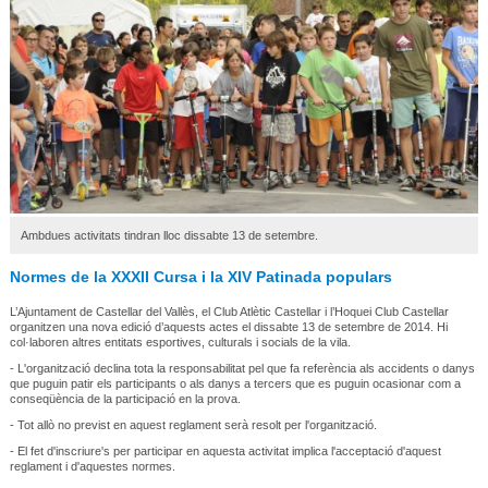
Ambdues activitats tindran lloc dissabte 13 de setembre.
Normes de la XXXII Cursa i la XIV Patinada populars
L’Ajuntament de Castellar del Vallès, el Club Atlètic Castellar i l’Hoquei Club Castellar
organitzen una nova edició d’aquests actes el dissabte 13 de setembre de 2014. Hi
col·laboren altres entitats esportives, culturals i socials de la vila.
- L'organització declina tota la responsabilitat pel que fa referència als accidents o danys
que puguin patir els participants o als danys a tercers que es puguin ocasionar com a
conseqüència de la participació en la prova.
- Tot allò no previst en aquest reglament serà resolt per l'organització.
- El fet d'inscriure's per participar en aquesta activitat implica l'acceptació d'aquest
reglament i d'aquestes normes.