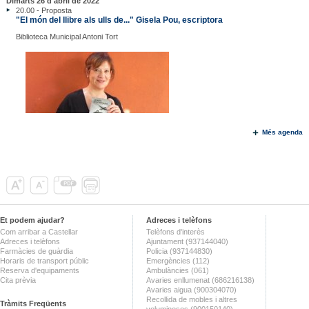
Dimarts 26 d'abril de 2022
20.00 - Proposta
"El món del llibre als ulls de..." Gisela Pou, escriptora
Biblioteca Municipal Antoni Tort
Més agenda
Et podem ajudar?
Adreces i telèfons
Com arribar a Castellar
Telèfons d'interès
Adreces i telèfons
Ajuntament (937144040)
Farmàcies de guàrdia
Policia (937144830)
Horaris de transport públic
Emergències (112)
Reserva d'equipaments
Ambulàncies (061)
Cita prèvia
Avaries enllumenat (686216138)
Avaries aigua (900304070)
Recollida de mobles i altres
Tràmits Freqüents
voluminosos (900150140)