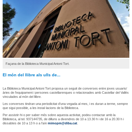
Façana de la Biblioteca Municipal Antoni Tort.
El món del llibre als ulls de...
La Biblioteca Municipal Antoni Tort proposa un seguit de converses entre joves usuaris/
àries de l'equipament i persones castellarenques o relacionades amb Castellar del Vallès
vinculades al món del llibre.
Les converses tindran una periodicitat d'una vegada al mes, i es duran a terme, sempre
que sigui possible, a les instal·lacions de la Biblioteca.
Per assistir-hi o per saber més sobre aquesta activitat, podeu contactar amb la
Biblioteca, al tel. 937144735, de dilluns a divendres de 10 a 13.30 h i de 16 a 20.30 h i
dissabtes de 10 a 13 h o a l'a/e
mimopm@diba.cat
.