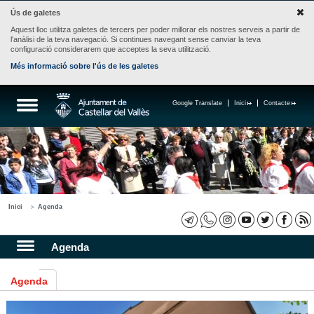
Ús de galetes
Aquest lloc utilitza galetes de tercers per poder millorar els nostres serveis a partir de
l'anàlisi de la teva navegació. Si continues navegant sense canviar la teva
configuració considerarem que acceptes la seva utilització.
Més informació sobre l'ús de les galetes
Google Translate
Inici
Contacte
Inici
Agenda
Agenda
Agenda