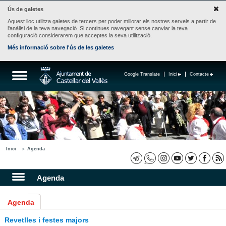
Ús de galetes
Aquest lloc utilitza galetes de tercers per poder millorar els nostres serveis a partir de
l'anàlisi de la teva navegació. Si continues navegant sense canviar la teva
configuració considerarem que acceptes la seva utilització.
Més informació sobre l'ús de les galetes
Google Translate
Inici
Contacte
Inici
Agenda
Agenda
Agenda
Revetlles i festes majors