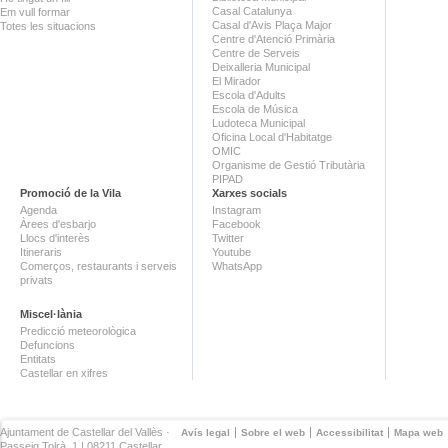
Casal Catalunya
Em vull formar
Casal d'Avis Plaça Major
Totes les situacions
Centre d'Atenció Primària
Centre de Serveis
Deixalleria Municipal
El Mirador
Escola d'Adults
Escola de Música
Ludoteca Municipal
Oficina Local d'Habitatge
OMIC
Organisme de Gestió Tributària
PIPAD
Promoció de la Vila
Xarxes socials
Agenda
Instagram
Àrees d'esbarjo
Facebook
Llocs d'interès
Twitter
Itineraris
Youtube
Comerços, restaurants i serveis
WhatsApp
privats
Miscel·lània
Predicció meteorològica
Defuncions
Entitats
Castellar en xifres
Ajuntament de Castellar del Vallès ·
Avís legal
Sobre el web
Accessibilitat
Mapa web
Passeig Tolrà, 1 | 08211 Castellar