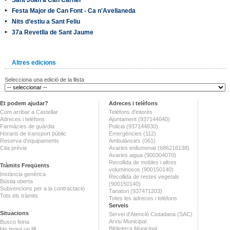
Festa Major de Can Font - Ca n'Avellaneda
Nits d’estiu a Sant Feliu
37a Revetlla de Sant Jaume
Altres edicions
Selecciona una edició de la llista
Et podem ajudar?
Adreces i telèfons
Com arribar a Castellar
Telèfons d'interès
Adreces i telèfons
Ajuntament (937144040)
Farmàcies de guàrdia
Policia (937144830)
Horaris de transport públic
Emergències (112)
Reserva d'equipaments
Ambulàncies (061)
Cita prèvia
Avaries enllumenat (686216138)
Avaries aigua (900304070)
Recollida de mobles i altres
Tràmits Freqüents
voluminosos (900150140)
Instància genèrica
Recollida de restes vegetals
Bústia oberta
(900150140)
Subvencions per a la contractació
Tanatori (937471203)
Tots els tràmits
Totes les adreces i telèfons
Serveis
Situacions
Servei d'Atenció Ciutadana (SAC)
Arxiu Municipal
Busco feina
Biblioteca Municipal
He tingut un fill