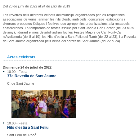
Del 23 de juny de 2022 al 24 de juliol de 2019
Les revetlles dels diferents veïnats del municipi, organitzades per les respectives
associacions de veïns, animen les nits d'estiu amb balls, concursos, exhibicions i
diverses propostes lúdiques i festives que apropen les urbanitzacions a la resta dels
castellerencs. La temporada de festes s'inicia per Sant Joan a Can Carner (del 23 al 25
de juny), i durant el mes de juliol tindran lloc les Festes Majors de Can Font-Ca
n'Avellaneda (del 8 al 10), les Nits d'estiu a Sant Feliu del Racó (del 22 al 23), i la Revetlla
de Sant Jaume organitzada pels veïns del carrer de Sant Jaume (del 22 al 24).
Actes celebrats
Diumenge 24 de juliol de 2022
10.00 - Festa
37a Revetlla de Sant Jaume
C. de Sant Jaume
10.00 - Festa
Nits d’estiu a Sant Feliu
Sant Feliu del Racó