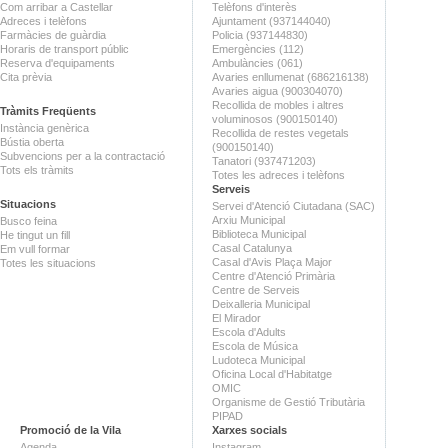
Com arribar a Castellar
Telèfons d'interès
Adreces i telèfons
Ajuntament (937144040)
Farmàcies de guàrdia
Policia (937144830)
Horaris de transport públic
Emergències (112)
Reserva d'equipaments
Ambulàncies (061)
Cita prèvia
Avaries enllumenat (686216138)
Avaries aigua (900304070)
Recollida de mobles i altres
Tràmits Freqüents
voluminosos (900150140)
Instància genèrica
Recollida de restes vegetals
Bústia oberta
(900150140)
Subvencions per a la contractació
Tanatori (937471203)
Tots els tràmits
Totes les adreces i telèfons
Serveis
Situacions
Servei d'Atenció Ciutadana (SAC)
Arxiu Municipal
Busco feina
Biblioteca Municipal
He tingut un fill
Casal Catalunya
Em vull formar
Casal d'Avis Plaça Major
Totes les situacions
Centre d'Atenció Primària
Centre de Serveis
Deixalleria Municipal
El Mirador
Escola d'Adults
Escola de Música
Ludoteca Municipal
Oficina Local d'Habitatge
OMIC
Organisme de Gestió Tributària
PIPAD
Promoció de la Vila
Xarxes socials
Agenda
Instagram