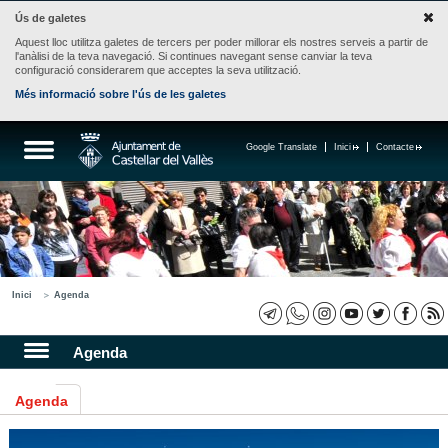
Ús de galetes
Aquest lloc utilitza galetes de tercers per poder millorar els nostres serveis a partir de
l'anàlisi de la teva navegació. Si continues navegant sense canviar la teva
configuració considerarem que acceptes la seva utilització.
Més informació sobre l'ús de les galetes
Google Translate
Inici
Contacte
Inici
Agenda
Agenda
Agenda