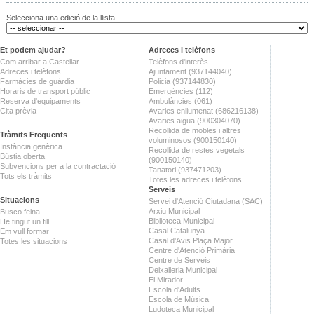
Selecciona una edició de la llista
Et podem ajudar?
Adreces i telèfons
Com arribar a Castellar
Telèfons d'interès
Adreces i telèfons
Ajuntament (937144040)
Farmàcies de guàrdia
Policia (937144830)
Horaris de transport públic
Emergències (112)
Reserva d'equipaments
Ambulàncies (061)
Cita prèvia
Avaries enllumenat (686216138)
Avaries aigua (900304070)
Recollida de mobles i altres
Tràmits Freqüents
voluminosos (900150140)
Instància genèrica
Recollida de restes vegetals
Bústia oberta
(900150140)
Subvencions per a la contractació
Tanatori (937471203)
Tots els tràmits
Totes les adreces i telèfons
Serveis
Situacions
Servei d'Atenció Ciutadana (SAC)
Arxiu Municipal
Busco feina
Biblioteca Municipal
He tingut un fill
Casal Catalunya
Em vull formar
Casal d'Avis Plaça Major
Totes les situacions
Centre d'Atenció Primària
Centre de Serveis
Deixalleria Municipal
El Mirador
Escola d'Adults
Escola de Música
Ludoteca Municipal