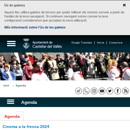
Ús de galetes
Aquest lloc utilitza galetes de tercers per poder millorar els nostres serveis a partir de
l'anàlisi de la teva navegació. Si continues navegant sense canviar la teva
configuració considerarem que acceptes la seva utilització.
Més informació sobre l'ús de les galetes
Google Translate
Inici
Contacte
Inici
Agenda
Agenda
Agenda
Cinema a la fresca 2024