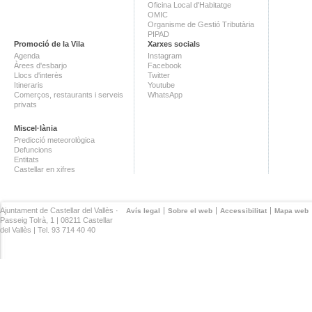
Oficina Local d'Habitatge
OMIC
Organisme de Gestió Tributària
PIPAD
Promoció de la Vila
Xarxes socials
Agenda
Instagram
Àrees d'esbarjo
Facebook
Llocs d'interès
Twitter
Itineraris
Youtube
Comerços, restaurants i serveis
WhatsApp
privats
Miscel·lània
Predicció meteorològica
Defuncions
Entitats
Castellar en xifres
Ajuntament de Castellar del Vallès ·
Avís legal
Sobre el web
Accessibilitat
Mapa web
Passeig Tolrà, 1 | 08211 Castellar
del Vallès | Tel. 93 714 40 40