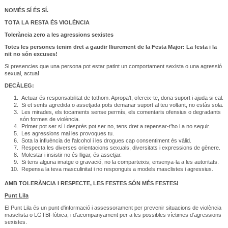
NOMÉS SÍ ÉS SÍ.
TOTA LA RESTA ÉS VIOLÈNCIA
Tolerància zero a les agressions sexistes
Totes les persones tenim dret a gaudir lliurement de la Festa Major: La festa i la
nit no són excuses!
Si presencies que una persona pot estar patint un comportament sexista o una agressió
sexual, actua
!
DECÀLEG:
Actuar és responsabilitat de tothom. Apropa’t, ofereix-te, dona suport i ajuda si cal.
Si et sents agredida o assetjada pots demanar suport al teu voltant, no estàs sola.
Les mirades, els tocaments sense permís, els comentaris ofensius o degradants
són formes de violència.
Primer pot ser sí i després pot ser no, tens dret a repensar-t’ho i a no seguir.
Les agressions mai les provoques tu.
Sota la influència de l’alcohol i les drogues cap consentiment és vàlid.
Respecta les diverses orientacions sexuals, diversitats i expressions de gènere.
Molestar i insistir no és lligar, és assetjar.
Si tens alguna imatge o gravació, no la comparteixis; ensenya-la a les autoritats.
Repensa la teva masculinitat i no responguis a models masclistes i agressius.
AMB TOLERÀNCIA I RESPECTE, LES FESTES SÓN MÉS FESTES!
Punt Lila
El Punt Lila és un punt d'informació i assessorament per prevenir situacions de violència
masclista o LGTBI-fòbica, i d’acompanyament per a les possibles víctimes d'agressions
sexistes.