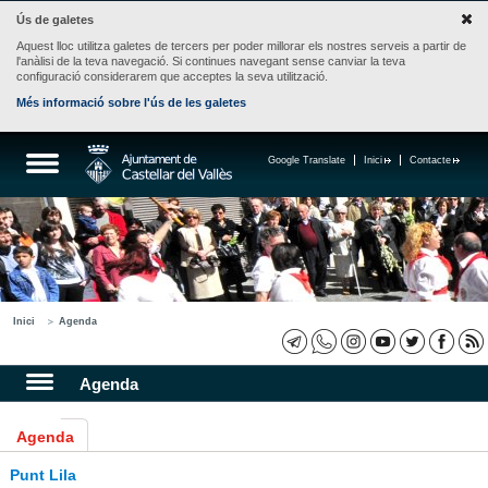
Ús de galetes
Aquest lloc utilitza galetes de tercers per poder millorar els nostres serveis a partir de
l'anàlisi de la teva navegació. Si continues navegant sense canviar la teva
configuració considerarem que acceptes la seva utilització.
Més informació sobre l'ús de les galetes
Google Translate
Inici
Contacte
Inici
Agenda
Agenda
Agenda
Punt Lila