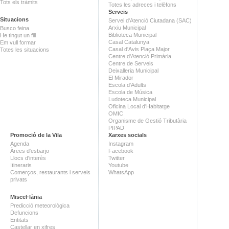
Tots els tràmits
Totes les adreces i telèfons
Serveis
Situacions
Servei d'Atenció Ciutadana (SAC)
Arxiu Municipal
Busco feina
Biblioteca Municipal
He tingut un fill
Casal Catalunya
Em vull formar
Casal d'Avis Plaça Major
Totes les situacions
Centre d'Atenció Primària
Centre de Serveis
Deixalleria Municipal
El Mirador
Escola d'Adults
Escola de Música
Ludoteca Municipal
Oficina Local d'Habitatge
OMIC
Organisme de Gestió Tributària
PIPAD
Promoció de la Vila
Xarxes socials
Agenda
Instagram
Àrees d'esbarjo
Facebook
Llocs d'interès
Twitter
Itineraris
Youtube
Comerços, restaurants i serveis
WhatsApp
privats
Miscel·lània
Predicció meteorològica
Defuncions
Entitats
Castellar en xifres