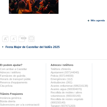
Més agenda
Festa Major de Castellar del Vallès 2025
Et podem ajudar?
Adreces i telèfons
Com arribar a Castellar
Telèfons d'interès
Adreces i telèfons
Ajuntament (937144040)
Farmàcies de guàrdia
Policia (937144830)
Horaris de transport públic
Emergències (112)
Reserva d'equipaments
Ambulàncies (061)
Cita prèvia
Avaries enllumenat (686216138)
Avaries aigua (900304070)
Recollida de mobles i altres
Tràmits Freqüents
voluminosos (900150140)
Instància genèrica
Recollida de restes vegetals
Bústia oberta
(900150140)
Subvencions per a la contractació
Tanatori (937471203)