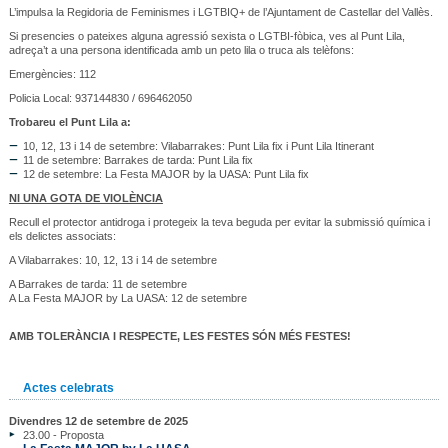
L’impulsa la Regidoria de Feminismes i LGTBIQ+ de l’Ajuntament de Castellar del Vallès.
Si presencies o pateixes alguna agressió sexista o LGTBI-fòbica, ves al Punt Lila,
adreça’t a una persona identificada amb un peto lila o truca als telèfons:
Emergències: 112
Policia Local: 937144830 / 696462050
Trobareu el Punt Lila a:
10, 12, 13 i 14 de setembre: Vilabarrakes: Punt Lila fix i Punt Lila Itinerant
11 de setembre: Barrakes de tarda: Punt Lila fix
12 de setembre: La Festa MAJOR by la UASA: Punt Lila fix
NI UNA GOTA DE VIOLÈNCIA
Recull el protector antidroga i protegeix la teva beguda per evitar la submissió química i
els delictes associats:
A Vilabarrakes: 10, 12, 13 i 14 de setembre
A Barrakes de tarda: 11 de setembre
A La Festa MAJOR by La UASA: 12 de setembre
AMB TOLERÀNCIA I RESPECTE, LES FESTES SÓN MÉS FESTES!
Actes celebrats
Divendres 12 de setembre de 2025
23.00 - Proposta