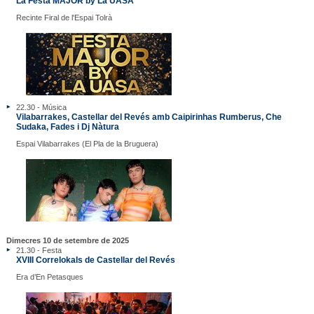
La Festa MAJOR by La UASA
Recinte Firal de l'Espai Tolrà
22.30 - Música
Vilabarrakes, Castellar del Revés amb Caipirinhas Rumberus, Che
Sudaka, Fades i Dj Nàtura
Espai Vilabarrakes (El Pla de la Bruguera)
Dimecres 10 de setembre de 2025
21.30 - Festa
XVIII Correlokals de Castellar del Revés
Era d’En Petasques