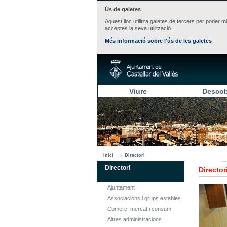
Ús de galetes
Aquest lloc utilitza galetes de tercers per poder m
acceptes la seva utilització.
Més informació sobre l'ús de les galetes
Viure
Descob
Inici
Directori
Directori
Director
Ajuntament
Associacions i grups estables
Comerç, mercat i consum
Altres administracions