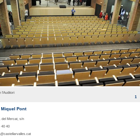
 l'Auditori
1
i Miquel Pont
. del Mercat, s/n
 40 40
@castellarvalles.cat