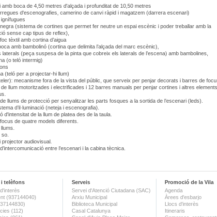
 amb boca de 4,50 metres d'alçada i profunditat de 10,50 metres
regues d'escenografies, camerino de canvi ràpid i magatzem (darrera escenari)
 ignífugues
egra (sistema de cortines que permet fer neutre un espai escènic i poder treballar amb la
ció sense cap tipus de reflex),
afoc tèxtil amb cortina d’aigua
boca amb bambolinó (cortina que delimita l’alçada del marc escènic),
laterals (peça suspesa de la pinta que cobreix els laterals de l’escena) amb bambolines,
a (o teló intermig)
fons
 (teló per a projectar-hi llum)
 teler): mecanisme fora de la vista del públic, que serveix per penjar decorats i barres de foc
 de llum motoritzades i electrificades i 12 barres manuals per penjar cortines i altres element
us.
de llums de protecció per senyalitzar les parts fosques a la sortida de l’escenari (leds).
tema d’il·luminació (neteja i escenografia).
 d'intensitat de la llum de platea des de la taula.
focus de quatre models diferents.
 llums.
 so.
i projector audiovisual.
d’intercomunicació entre l’escenari i la cabina tècnica.
i telèfons
Serveis
Promoció de la Vila
d'interès
Servei d'Atenció Ciutadana (SAC)
Agenda
nt (937144040)
Arxiu Municipal
Àrees d'esbarjo
(937144830)
Biblioteca Municipal
Llocs d'interès
ies (112)
Casal Catalunya
Itineraris