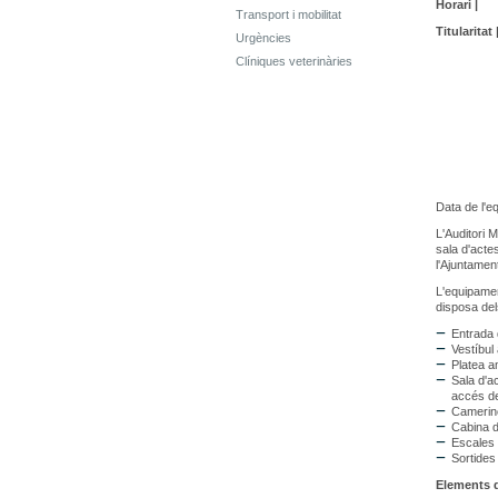
Horari |
Transport i mobilitat
Titularitat 
Urgències
Clíniques veterinàries
Data de l'e
L'Auditori M
sala d'acte
l'Ajuntament
L'equipamen
disposa del
Entrada 
Vestíbul
Platea a
Sala d'a
accés de
Camerino
Cabina d
Escales 
Sortide
Elements d