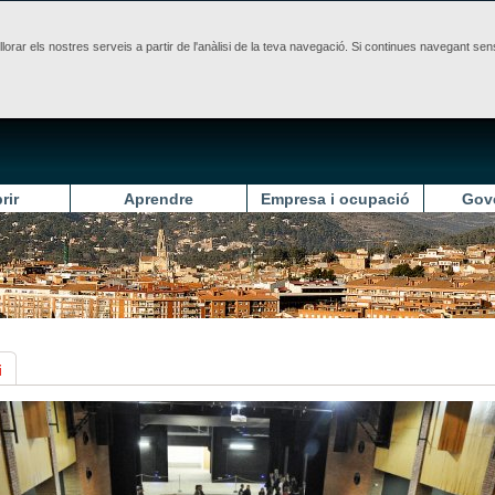
illorar els nostres serveis a partir de l'anàlisi de la teva navegació. Si continues navegant 
rir
Aprendre
Empresa i ocupació
Gov
i