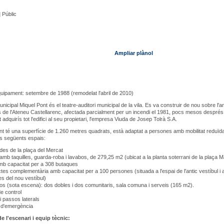
|
Públic
Ampliar plànol
quipament: setembre de 1988 (remodelat l'abril de 2010)
unicipal Miquel Pont és el teatre-auditori municipal de la vila. Es va construir de nou sobre l'a
s de l'Ateneu Castellarenc, afectada parcialment per un incendi el 1981, pocs mesos despré
 adquirís tot l'edifici al seu propietari, l'empresa Viuda de Josep Tolrà S.A.
t té una superfície de 1.260 metres quadrats, està adaptat a persones amb mobilitat reduïda
s següents espais:
des de la plaça del Mercat
 amb taquilles, guarda-roba i lavabos, de 279,25 m2 (ubicat a la planta soterrani de la plaça M
mb capacitat per a 308 butaques
ctes complementària amb capacitat per a 100 persones (situada a l'espai de l'antic vestíbul i
s del nou vestíbul)
s (sota escena): dos dobles i dos comunitaris, sala comuna i serveis (165 m2).
e control
i passos laterals
s d'emergència
e l'escenari i equip tècnic: