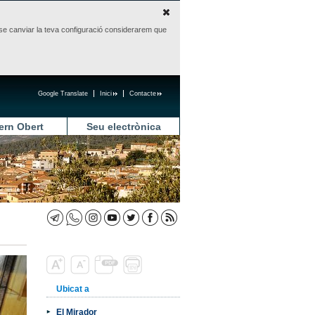
sense canviar la teva configuració considerarem que
Google Translate
Inici
Contacte
ern Obert
Seu electrònica
Ubicat a
El Mirador