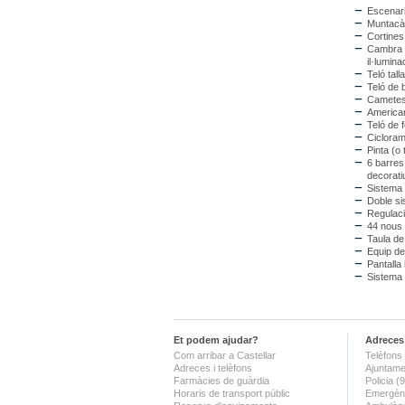
Escenari
Muntacàr
Cortines
Cambra n
il·lumina
Teló tall
Teló de 
Cametes 
American
Teló de 
Ciclorama
Pinta (o
6 barres
decorati
Sistema 
Doble sis
Regulació
44 nous 
Taula de
Equip de
Pantalla 
Sistema 
Et podem ajudar?
Adreces 
Com arribar a Castellar
Telèfons 
Adreces i telèfons
Ajuntame
Farmàcies de guàrdia
Policia 
Horaris de transport públic
Emergènc