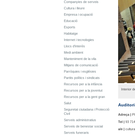
Companyies de serveis
Cultura i lleure
Empresa i ocupació
Educació
Esports
Habitatge
Internet i tecnologies
Llocs d'interès
Medi ambient
Manteniment de la vila
Mitjans de comunicació
Parròquies i esglésies
Partits polítics i sindicats
Recursos per a la infància
Interior de
Recursos per a la joventut
Recursos per a la gent gran
Salut
Auditor
Seguretat ciutadana i Protecció
Civil
Adreça |
Pl
Serveis administratius
Tel |
93 714
Serveis de benestar social
a/e |
cultura
Serveis funeraris