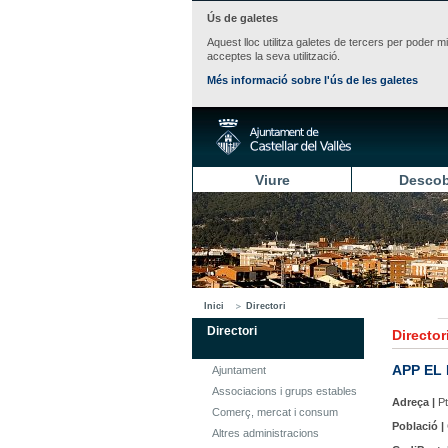
Ús de galetes
Aquest lloc utilitza galetes de tercers per poder m
acceptes la seva utilització.
Més informació sobre l'ús de les galetes
Viure
Descob
Inici
Directori
Directori
Director
APP EL
Ajuntament
Associacions i grups estables
Adreça |
Pt
Comerç, mercat i consum
Població |
Altres administracions