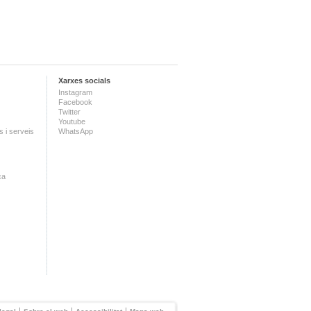
Xarxes socials
Instagram
Facebook
Twitter
Youtube
 i serveis
WhatsApp
ca