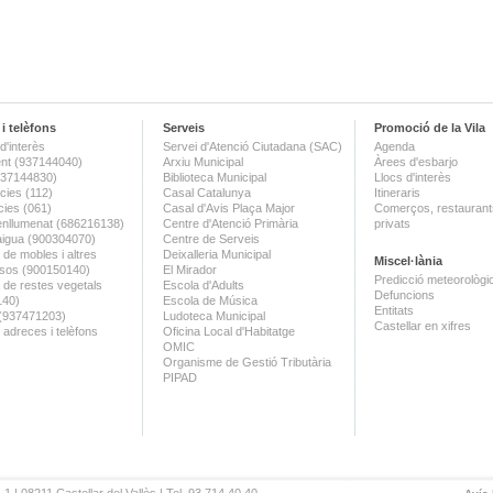
i telèfons
Serveis
Promoció de la Vila
d'interès
Servei d'Atenció Ciutadana (SAC)
Agenda
nt (937144040)
Arxiu Municipal
Àrees d'esbarjo
(937144830)
Biblioteca Municipal
Llocs d'interès
ies (112)
Casal Catalunya
Itineraris
ies (061)
Casal d'Avis Plaça Major
Comerços, restaurants
enllumenat (686216138)
Centre d'Atenció Primària
privats
aigua (900304070)
Centre de Serveis
 de mobles i altres
Deixalleria Municipal
Miscel·lània
sos (900150140)
El Mirador
Predicció meteorològi
a de restes vegetals
Escola d'Adults
Defuncions
140)
Escola de Música
Entitats
 (937471203)
Ludoteca Municipal
Castellar en xifres
 adreces i telèfons
Oficina Local d'Habitatge
OMIC
Organisme de Gestió Tributària
PIPAD