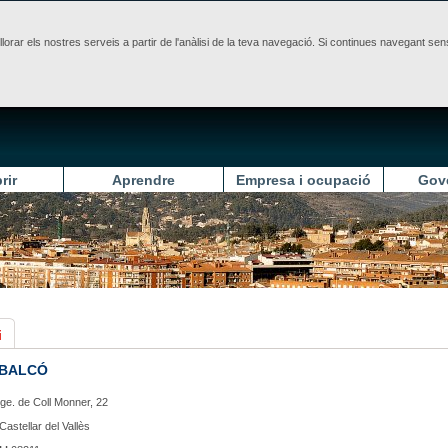
illorar els nostres serveis a partir de l'anàlisi de la teva navegació. Si continues navegant 
rir
Aprendre
Empresa i ocupació
Gov
i
 BALCÓ
ge. de Coll Monner, 22
Castellar del Vallès