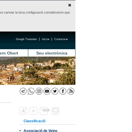
sense canviar la teva configuració considerarem que
Google Translate
Inici
Contacte
ern Obert
Seu electrònica
Classificació
Associació de Veïns