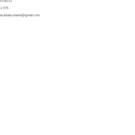
 |
08211
1 975
aciobalconiana@gmail.com