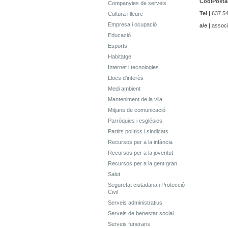
CodiPostal
Companyies de serveis
Tel |
637 54
Cultura i lleure
Empresa i ocupació
a/e |
associ
Educació
Esports
Habitatge
Internet i tecnologies
Llocs d'interès
Medi ambient
Manteniment de la vila
Mitjans de comunicació
Parròquies i esglésies
Partits polítics i sindicats
Recursos per a la infància
Recursos per a la joventut
Recursos per a la gent gran
Salut
Seguretat ciutadana i Protecció
Civil
Serveis administratius
Serveis de benestar social
Serveis funeraris