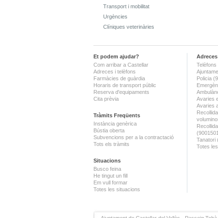
Transport i mobilitat
Urgències
Clíniques veterinàries
Et podem ajudar?
Adreces 
Com arribar a Castellar
Telèfons 
Adreces i telèfons
Ajuntame
Farmàcies de guàrdia
Policia 
Horaris de transport públic
Emergènc
Reserva d'equipaments
Ambulànc
Cita prèvia
Avaries 
Avaries 
Recollida
Tràmits Freqüents
volumino
Instància genèrica
Recollid
Bústia oberta
(900150
Subvencions per a la contractació
Tanatori
Tots els tràmits
Totes les
Situacions
Busco feina
He tingut un fill
Em vull formar
Totes les situacions