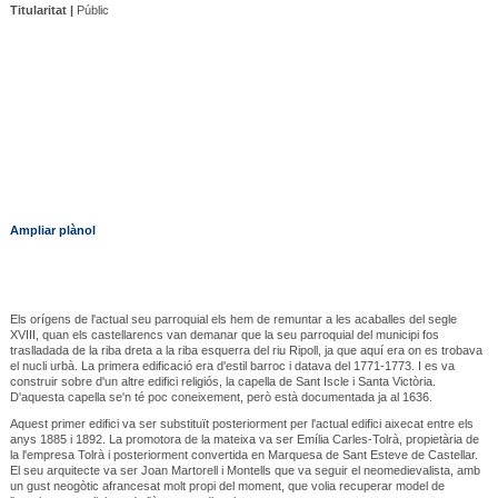
Titularitat |
Públic
Ampliar plànol
Els orígens de l'actual seu parroquial els hem de remuntar a les acaballes del segle
XVIII, quan els castellarencs van demanar que la seu parroquial del municipi fos
traslladada de la riba dreta a la riba esquerra del riu Ripoll, ja que aquí era on es trobava
el nucli urbà. La primera edificació era d'estil barroc i datava del 1771-1773. I es va
construir sobre d'un altre edifici religiós, la capella de Sant Iscle i Santa Victòria.
D'aquesta capella se'n té poc coneixement, però està documentada ja al 1636.
Aquest primer edifici va ser substituït posteriorment per l'actual edifici aixecat entre els
anys 1885 i 1892. La promotora de la mateixa va ser Emília Carles-Tolrà, propietària de
la l'empresa Tolrà i posteriorment convertida en Marquesa de Sant Esteve de Castellar.
El seu arquitecte va ser Joan Martorell i Montells que va seguir el neomedievalista, amb
un gust neogòtic afrancesat molt propi del moment, que volia recuperar model de