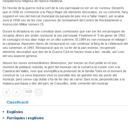
l'arquitectura religiosa de l'època medieval.
En l'esclat de la guerra civil la sort de la seu parroquial va ser un xic curiosa. Després
que el 1936 es cremessin a la Plaça Major els elements decoratius, es va convertir, l'any
següent en seu del mercat municipal (la parada de peix era a l'altar major), per acabar
sent el 1938 seu de les cinc casernes de reclutament del Centro de Reclutamiento e
Instrucción Militar número 15.
Durant la dictadura es van constituir dues comissions que van ser les encarregues de
recaptar diners per poder restaurar la seu parroquial. Finalment el 5 de gener de 1952
es consagra el nou altar major en un ofici solemne. El 1984 es van restaurar el rellotge i
el campanar. Aquestes obres de restauració es van continuar al llarg de la celebració del
seu centenari, el 1993. Restauració que es va fer de la part exterior, recuperant
elements decoratius que des de la Guerra Civil no havien estat a lloc, vitralls, així com
del seu aspecte general.
Ateses les seves extraordinàries dimensions, per tractar-se d'un poble en el seu
moment de població reduïda, la gent del municipi i de la comarca la coneix com a la
Catedral del Vallès, nom que exemplifica la pretensió de la família Tolrà en el moment de
construir-la. La seva imponent visió es possible des de gairebé tots els punts del
municipi, però sense cap dubte s'ha de fer des de carrer Sant Iscle, perpendicular a la
mateixa parròquia o des del parc de Canyelles, antic cementiri del municipi.
Classificació
Esglésies
Parròquies i esglésies