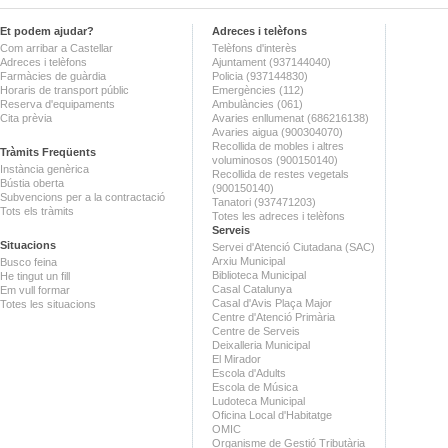
Et podem ajudar?
Adreces i telèfons
Com arribar a Castellar
Telèfons d'interès
Adreces i telèfons
Ajuntament (937144040)
Farmàcies de guàrdia
Policia (937144830)
Horaris de transport públic
Emergències (112)
Reserva d'equipaments
Ambulàncies (061)
Cita prèvia
Avaries enllumenat (686216138)
Avaries aigua (900304070)
Recollida de mobles i altres
Tràmits Freqüents
voluminosos (900150140)
Instància genèrica
Recollida de restes vegetals
Bústia oberta
(900150140)
Subvencions per a la contractació
Tanatori (937471203)
Tots els tràmits
Totes les adreces i telèfons
Serveis
Situacions
Servei d'Atenció Ciutadana (SAC)
Arxiu Municipal
Busco feina
Biblioteca Municipal
He tingut un fill
Casal Catalunya
Em vull formar
Casal d'Avis Plaça Major
Totes les situacions
Centre d'Atenció Primària
Centre de Serveis
Deixalleria Municipal
El Mirador
Escola d'Adults
Escola de Música
Ludoteca Municipal
Oficina Local d'Habitatge
OMIC
Organisme de Gestió Tributària