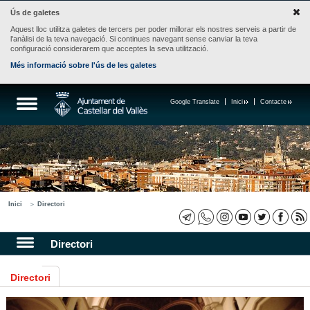
Ús de galetes
Aquest lloc utilitza galetes de tercers per poder millorar els nostres serveis a partir de
l'anàlisi de la teva navegació. Si continues navegant sense canviar la teva
configuració considerarem que acceptes la seva utilització.
Més informació sobre l'ús de les galetes
Google Translate
Inici
Contacte
Inici
Directori
Directori
Directori