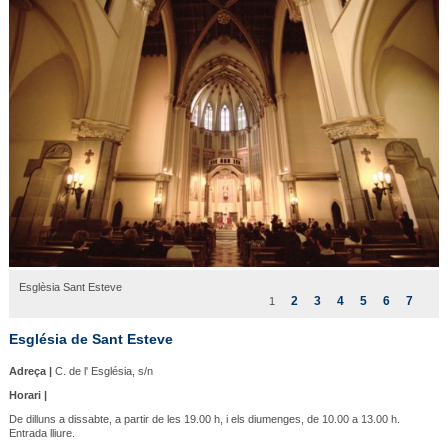
Esglèsia Sant Esteve
2
3
4
5
6
7
1
Església de Sant Esteve
Adreça |
C. de l' Església, s/n
Horari |
De dilluns a dissabte, a partir de les 19.00 h, i els diumenges, de 10.00 a 13.00 h.
Entrada lliure.