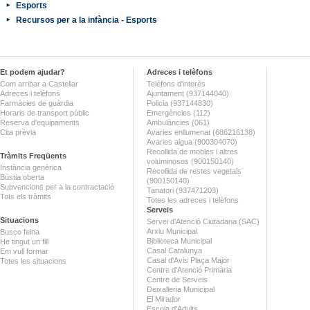
Esports
Recursos per a la infància - Esports
Et podem ajudar?
Adreces i telèfons
Com arribar a Castellar
Telèfons d'interès
Adreces i telèfons
Ajuntament (937144040)
Farmàcies de guàrdia
Policia (937144830)
Horaris de transport públic
Emergències (112)
Reserva d'equipaments
Ambulàncies (061)
Cita prèvia
Avaries enllumenat (686216138)
Avaries aigua (900304070)
Recollida de mobles i altres
Tràmits Freqüents
voluminosos (900150140)
Instància genèrica
Recollida de restes vegetals
Bústia oberta
(900150140)
Subvencions per a la contractació
Tanatori (937471203)
Tots els tràmits
Totes les adreces i telèfons
Serveis
Situacions
Servei d'Atenció Ciutadana (SAC)
Arxiu Municipal
Busco feina
Biblioteca Municipal
He tingut un fill
Casal Catalunya
Em vull formar
Casal d'Avis Plaça Major
Totes les situacions
Centre d'Atenció Primària
Centre de Serveis
Deixalleria Municipal
El Mirador
Escola d'Adults