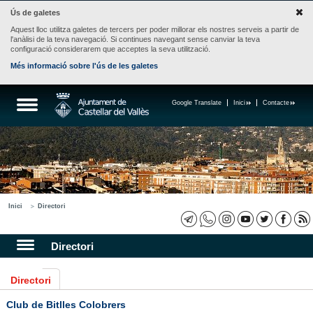
Ús de galetes
Aquest lloc utilitza galetes de tercers per poder millorar els nostres serveis a partir de
l'anàlisi de la teva navegació. Si continues navegant sense canviar la teva
configuració considerarem que acceptes la seva utilització.
Més informació sobre l'ús de les galetes
Google Translate
Inici
Contacte
Inici
Directori
Directori
Directori
Club de Bitlles Colobrers