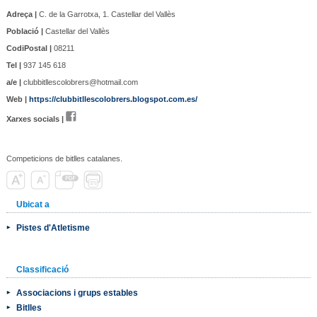
Adreça |
C. de la Garrotxa, 1. Castellar del Vallès
Població |
Castellar del Vallès
CodiPostal |
08211
Tel |
937 145 618
a/e |
clubbitllescolobrers@hotmail.com
Web |
https://clubbitllescolobrers.blogspot.com.es/
Xarxes socials |
Competicions de bitlles catalanes.
Ubicat a
Pistes d'Atletisme
Classificació
Associacions i grups estables
Bitlles