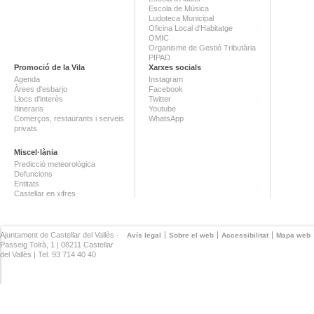
Escola de Música
Ludoteca Municipal
Oficina Local d'Habitatge
OMIC
Organisme de Gestió Tributària
PIPAD
Promoció de la Vila
Xarxes socials
Agenda
Instagram
Àrees d'esbarjo
Facebook
Llocs d'interès
Twitter
Itineraris
Youtube
Comerços, restaurants i serveis
WhatsApp
privats
Miscel·lània
Predicció meteorològica
Defuncions
Entitats
Castellar en xifres
Ajuntament de Castellar del Vallès ·
Avís legal
Sobre el web
Accessibilitat
Mapa web
Passeig Tolrà, 1 | 08211 Castellar
del Vallès | Tel. 93 714 40 40