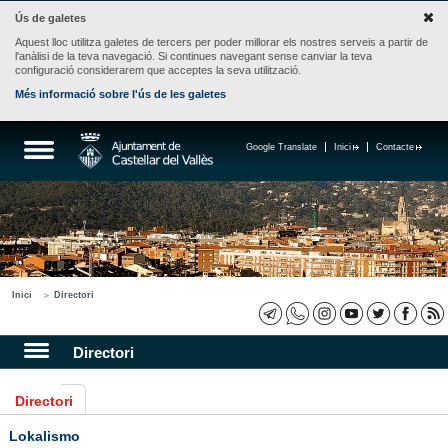
Ús de galetes
Aquest lloc utilitza galetes de tercers per poder millorar els nostres serveis a partir de
l'anàlisi de la teva navegació. Si continues navegant sense canviar la teva
configuració considerarem que acceptes la seva utilització.
Més informació sobre l'ús de les galetes
Google Translate
Inici
Contacte
Inici
Directori
Directori
Directori
Lokalismo