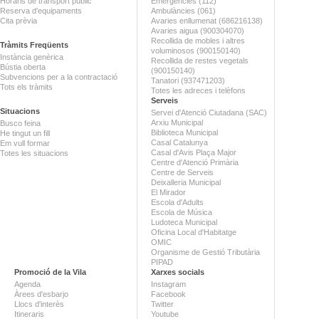
Horaris de transport públic
Emergències (112)
Reserva d'equipaments
Ambulàncies (061)
Cita prèvia
Avaries enllumenat (686216138)
Avaries aigua (900304070)
Recollida de mobles i altres
Tràmits Freqüents
voluminosos (900150140)
Instància genèrica
Recollida de restes vegetals
Bústia oberta
(900150140)
Subvencions per a la contractació
Tanatori (937471203)
Tots els tràmits
Totes les adreces i telèfons
Serveis
Situacions
Servei d'Atenció Ciutadana (SAC)
Arxiu Municipal
Busco feina
Biblioteca Municipal
He tingut un fill
Casal Catalunya
Em vull formar
Casal d'Avis Plaça Major
Totes les situacions
Centre d'Atenció Primària
Centre de Serveis
Deixalleria Municipal
El Mirador
Escola d'Adults
Escola de Música
Ludoteca Municipal
Oficina Local d'Habitatge
OMIC
Organisme de Gestió Tributària
PIPAD
Promoció de la Vila
Xarxes socials
Agenda
Instagram
Àrees d'esbarjo
Facebook
Llocs d'interès
Twitter
Itineraris
Youtube