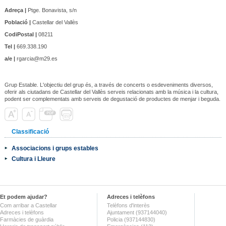
Adreça |
Ptge. Bonavista, s/n
Població |
Castellar del Vallès
CodiPostal |
08211
Tel |
669.338.190
a/e |
rgarcia@m29.es
Grup Estable. L'objectiu del grup és, a través de concerts o esdeveniments diversos,
oferir als ciutadans de Castellar del Vallès serveis relacionats amb la música i la cultura,
podent ser complementats amb serveis de degustació de productes de menjar i beguda.
Classificació
Associacions i grups estables
Cultura i Lleure
Et podem ajudar?
Adreces i telèfons
Com arribar a Castellar
Telèfons d'interès
Adreces i telèfons
Ajuntament (937144040)
Farmàcies de guàrdia
Policia (937144830)