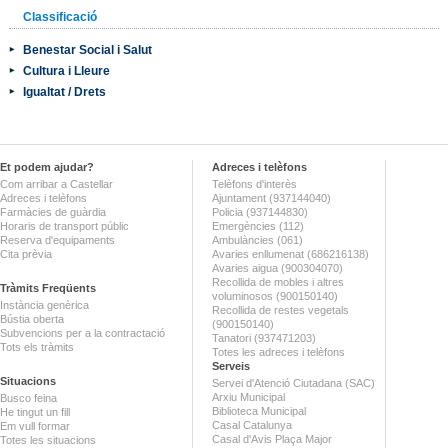
Classificació
Benestar Social i Salut
Cultura i Lleure
Igualtat / Drets
Et podem ajudar?
Adreces i telèfons
Com arribar a Castellar
Telèfons d'interès
Adreces i telèfons
Ajuntament (937144040)
Farmàcies de guàrdia
Policia (937144830)
Horaris de transport públic
Emergències (112)
Reserva d'equipaments
Ambulàncies (061)
Cita prèvia
Avaries enllumenat (686216138)
Avaries aigua (900304070)
Recollida de mobles i altres
Tràmits Freqüents
voluminosos (900150140)
Instància genèrica
Recollida de restes vegetals
Bústia oberta
(900150140)
Subvencions per a la contractació
Tanatori (937471203)
Tots els tràmits
Totes les adreces i telèfons
Serveis
Situacions
Servei d'Atenció Ciutadana (SAC)
Arxiu Municipal
Busco feina
Biblioteca Municipal
He tingut un fill
Casal Catalunya
Em vull formar
Casal d'Avis Plaça Major
Totes les situacions