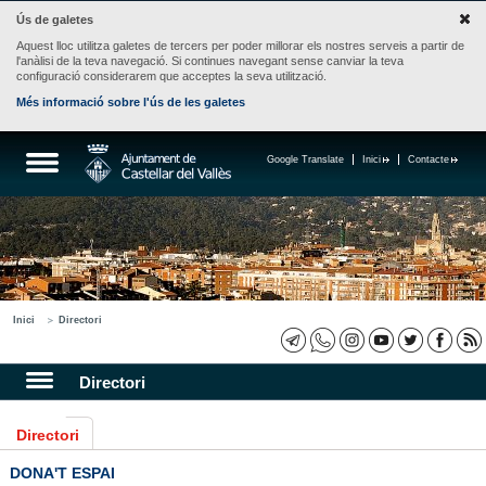
Ús de galetes
Aquest lloc utilitza galetes de tercers per poder millorar els nostres serveis a partir de
l'anàlisi de la teva navegació. Si continues navegant sense canviar la teva
configuració considerarem que acceptes la seva utilització.
Més informació sobre l'ús de les galetes
Google Translate
Inici
Contacte
Inici
Directori
Directori
Directori
DONA'T ESPAI