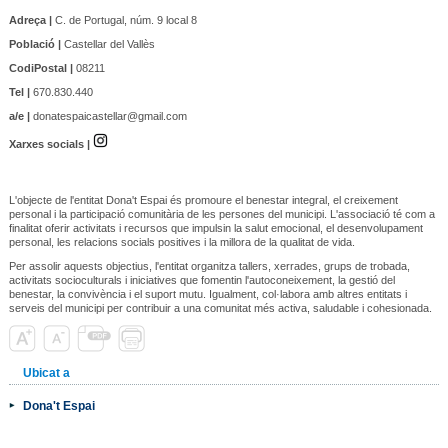
Adreça |
C. de Portugal, núm. 9 local 8
Població |
Castellar del Vallès
CodiPostal |
08211
Tel |
670.830.440
a/e |
donatespaicastellar@gmail.com
Xarxes socials |
L'objecte de l'entitat Dona't Espai és promoure el benestar integral, el creixement
personal i la participació comunitària de les persones del municipi. L'associació té com a
finalitat oferir activitats i recursos que impulsin la salut emocional, el desenvolupament
personal, les relacions socials positives i la millora de la qualitat de vida.
Per assolir aquests objectius, l'entitat organitza tallers, xerrades, grups de trobada,
activitats socioculturals i iniciatives que fomentin l'autoconeixement, la gestió del
benestar, la convivència i el suport mutu. Igualment, col·labora amb altres entitats i
serveis del municipi per contribuir a una comunitat més activa, saludable i cohesionada.
Ubicat a
Dona't Espai