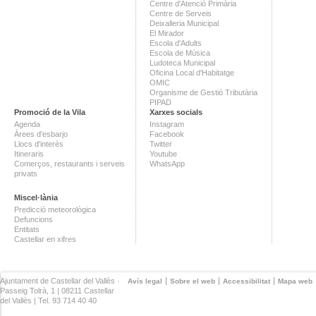
Centre d'Atenció Primària
Centre de Serveis
Deixalleria Municipal
El Mirador
Escola d'Adults
Escola de Música
Ludoteca Municipal
Oficina Local d'Habitatge
OMIC
Organisme de Gestió Tributària
PIPAD
Promoció de la Vila
Xarxes socials
Agenda
Instagram
Àrees d'esbarjo
Facebook
Llocs d'interès
Twitter
Itineraris
Youtube
Comerços, restaurants i serveis
WhatsApp
privats
Miscel·lània
Predicció meteorològica
Defuncions
Entitats
Castellar en xifres
Ajuntament de Castellar del Vallès ·
Avís legal
Sobre el web
Accessibilitat
Mapa web
Passeig Tolrà, 1 | 08211 Castellar
del Vallès | Tel. 93 714 40 40