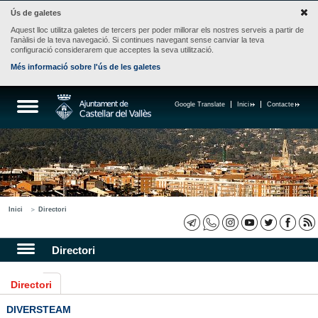
Ús de galetes
Aquest lloc utilitza galetes de tercers per poder millorar els nostres serveis a partir de
l'anàlisi de la teva navegació. Si continues navegant sense canviar la teva
configuració considerarem que acceptes la seva utilització.
Més informació sobre l'ús de les galetes
Google Translate
Inici
Contacte
Inici
Directori
Directori
Directori
DIVERSTEAM