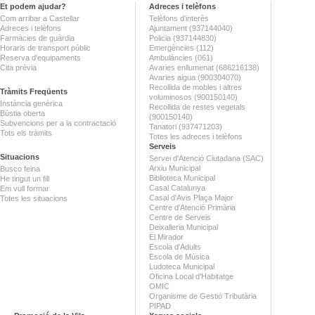
Et podem ajudar?
Adreces i telèfons
Com arribar a Castellar
Telèfons d'interès
Adreces i telèfons
Ajuntament (937144040)
Farmàcies de guàrdia
Policia (937144830)
Horaris de transport públic
Emergències (112)
Reserva d'equipaments
Ambulàncies (061)
Cita prèvia
Avaries enllumenat (686216138)
Avaries aigua (900304070)
Recollida de mobles i altres
Tràmits Freqüents
voluminosos (900150140)
Instància genèrica
Recollida de restes vegetals
Bústia oberta
(900150140)
Subvencions per a la contractació
Tanatori (937471203)
Tots els tràmits
Totes les adreces i telèfons
Serveis
Situacions
Servei d'Atenció Ciutadana (SAC)
Arxiu Municipal
Busco feina
Biblioteca Municipal
He tingut un fill
Casal Catalunya
Em vull formar
Casal d'Avis Plaça Major
Totes les situacions
Centre d'Atenció Primària
Centre de Serveis
Deixalleria Municipal
El Mirador
Escola d'Adults
Escola de Música
Ludoteca Municipal
Oficina Local d'Habitatge
OMIC
Organisme de Gestió Tributària
PIPAD