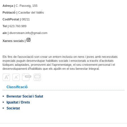
Adreça |
C. Passeig, 155
Població |
Castellar del Vallès
CodiPostal |
08211
Tel |
623.760.989
a/e |
diversteam.info@gmail.com
Xarxes socials |
Els fins de l’associació son crear un entorn inclusiu on nens i joves amb necessitats
especials puguin desenvolupar habilitats socials i emocionals a través d'activitats
lúdiques adaptades, promovent així l'aprenentatge, el seu creixement personal i el
desenvolupament d'habilitats que els ajudin en el seu benestar integral.
Classificació
Benestar Social i Salut
Igualtat / Drets
Societat