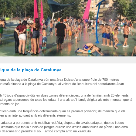
igua de la plaça de Catalunya
aigua de la plaça de Catalunya són una àrea lúdica d’una superfície de 700 metres
e està situada a la plaça de Catalunya, al voltant de l’escultura del castellarenc Joan
43 jocs d’aigua dividits en dues zones diferenciades: una de familiar, amb 25 elements
dreçats a persones de totes les edats, i una altra d’infantil, dirigida als més menuts, que té
lements de joc.
activen amb una freqüència determinada quan es premi el polsador, de manera que els
en anar interactuant amb els diferents elements.
à adaptat a persones amb mobilitat reduïda, disposa de lavabo adaptat, dutxes i dues
 d’estada que fan la funció de platges dures: una d’elles amb taules de pícnic i una altra
hi descansar o prendre el sol. També compta amb un
xiringuito.