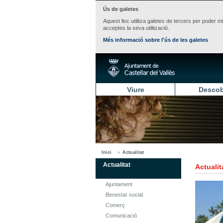
Ús de galetes
Aquest lloc utilitza galetes de tercers per poder m
acceptes la seva utilització.
Més informació sobre l'ús de les galetes
Viure
Descob
Inici
Actualitat
Actualitat
Actualit
Ajuntament
Benestar social
Comerç
Comunicació