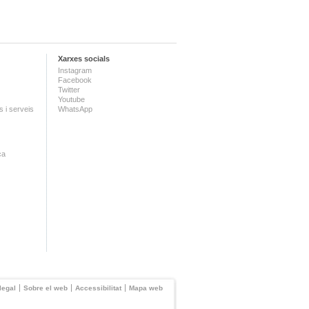
Xarxes socials
Instagram
Facebook
Twitter
Youtube
 i serveis
WhatsApp
ca
legal
Sobre el web
Accessibilitat
Mapa web