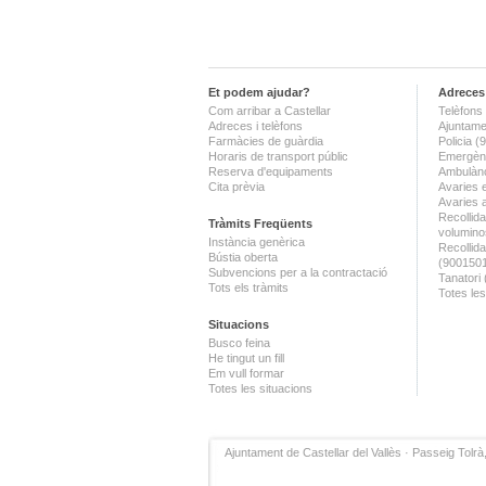
Et podem ajudar?
Adreces 
Com arribar a Castellar
Telèfons 
Adreces i telèfons
Ajuntame
Farmàcies de guàrdia
Policia 
Horaris de transport públic
Emergènc
Reserva d'equipaments
Ambulànc
Cita prèvia
Avaries 
Avaries 
Recollida
Tràmits Freqüents
volumino
Instància genèrica
Recollid
Bústia oberta
(900150
Subvencions per a la contractació
Tanatori
Tots els tràmits
Totes les
Situacions
Busco feina
He tingut un fill
Em vull formar
Totes les situacions
Ajuntament de Castellar del Vallès · Passeig Tolrà,