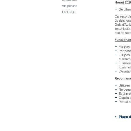
Horari 202
Via pública
De dillu
LGTBIQ+
Cal recordar
ús dels jocs
Guia d’Acti
instal·laci
que no se s
Funcionam
Els jocs 
Per posa
Els jocs
el dinam
El siste
fossin e
L’Ajuntam
Recomanac
Utilitzeu
No begue
Està pro
Gaudiu d
Per tal d
Plaça 