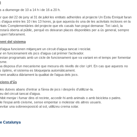
6
ns a diumenge de 10 a 14 h i de 16 a 20 h.
 que del 22 de juny al 31 de juliol les entitats adherides al projecte Un Estiu Enriquit faran
 d’aigua entre les 10 i les 13 hores, ja que aquesta és una de les activitats incloses en la
vitats Complementàries del projecte que els casals han pogut demanar. Tot i això, la
ó estarà oberta al públic, perquè es deixaran places disponibles per a ús general, sempre
uperi l’aforament.
ent del sistema
d’aigua funcionen mitjançant un circuit d’aigua tancat i reciclat.
r en funcionament els jocs d’aigua cal prémer l’activador.
 estan programats amb un cicle de funcionament que va variant en el temps per fomentar
isme.
ma disposa d’un mecanisme que mesura els nivells de clor i pH. En cas que aquests no
ls òptims, el sistema es bloquejaria automàticament.
ent analitza diàriament la qualitat de l’aigua dels jocs.
ions d’ús
 les dutxes abans d’entrar a l’àrea de jocs i després d’utilitzar-la.
u del circuit tancat d’aigua.
hibit menjar i fumar dins el recinte, accedir-hi amb animals o amb bicicleta o patins.
e l’espai amb civisme, sense empentar o molestar els altres usuaris.
’evitar una sobreexposició al sol, utilitzeu crema solar.
de Catalunya