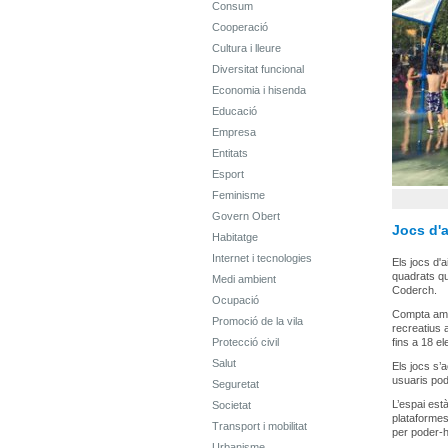
Consum
Cooperació
Cultura i lleure
Diversitat funcional
Economia i hisenda
Educació
Empresa
Entitats
Esport
Feminisme
Govern Obert
Jocs d'a
Habitatge
Internet i tecnologies
Els jocs d'
quadrats qu
Medi ambient
Coderch.
Ocupació
Compta amb 
Promoció de la vila
recreatius a
Protecció civil
fins a 18 e
Salut
Els jocs s’
usuaris pod
Seguretat
L’espai est
Societat
plataformes
Transport i mobilitat
per poder-
Urbanisme