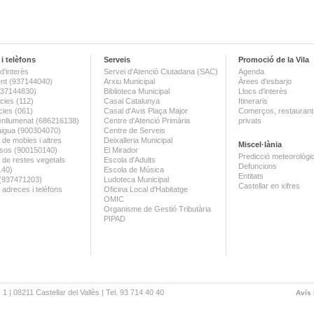
i telèfons
Serveis
Promoció de la Vila
d'interès
Servei d'Atenció Ciutadana (SAC)
Agenda
nt (937144040)
Arxiu Municipal
Àrees d'esbarjo
(937144830)
Biblioteca Municipal
Llocs d'interès
ies (112)
Casal Catalunya
Itineraris
ies (061)
Casal d'Avis Plaça Major
Comerços, restaurants
enllumenat (686216138)
Centre d'Atenció Primària
privats
aigua (900304070)
Centre de Serveis
 de mobles i altres
Deixalleria Municipal
Miscel·lània
sos (900150140)
El Mirador
Predicció meteorològi
a de restes vegetals
Escola d'Adults
Defuncions
140)
Escola de Música
Entitats
 (937471203)
Ludoteca Municipal
Castellar en xifres
 adreces i telèfons
Oficina Local d'Habitatge
OMIC
Organisme de Gestió Tributària
PIPAD
 1 | 08211 Castellar del Vallès | Tel. 93 714 40 40
Avís 