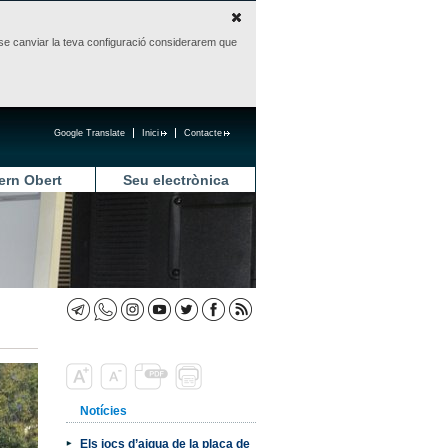
sense canviar la teva configuració considerarem que
Google Translate
Inici
Contacte
ern Obert
Seu electrònica
Notícies
Els jocs d’aigua de la plaça de