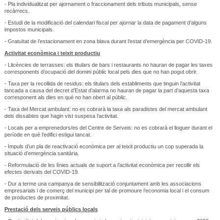
- Pla individualitzat per ajornament o fraccionament dels tributs municipals, sense
recàrrecs.
- Estudi de la modificació del calendari fiscal per ajornar la data de pagament d’alguns
impostos municipals.
- Gratuïtat de l’estacionament en zona blava durant l’estat d’emergència per COVID-19.
Activitat econòmica i teixit productiu
- Llicències de terrasses: els titulars de bars i restaurants no hauran de pagar les taxes
corresponents d’ocupació del domini públic local pels dies que no han pogut obrir.
- Taxa per la recollida de residus: els titulars dels establiments que tinguin l’activitat
tancada a causa del decret d’Estat d’alarma no hauran de pagar la part d’aquesta taxa
corresponent als dies en què no han obert al públic.
- Taxa del Mercat ambulant: no es cobrarà la taxa als paradistes del mercat ambulant
dels dissabtes que hagin vist suspesa l’activitat.
- Locals per a emprenedors/es del Centre de Serveis: no es cobrarà el lloguer durant el
període en què l’edifici estigui tancat.
- Impuls d’un pla de reactivació econòmica per al teixit productiu un cop superada la
situació d’emergència sanitària.
- Reformulació de les línies actuals de suport a l’activitat econòmica per recollir els
efectes derivats del COVID-19.
- Dur a terme una campanya de sensibilització conjuntament amb les associacions
empresarials i de comerç del municipi per tal de promoure l’economia local i el consum
de productes de proximitat.
Prestació dels serveis públics locals