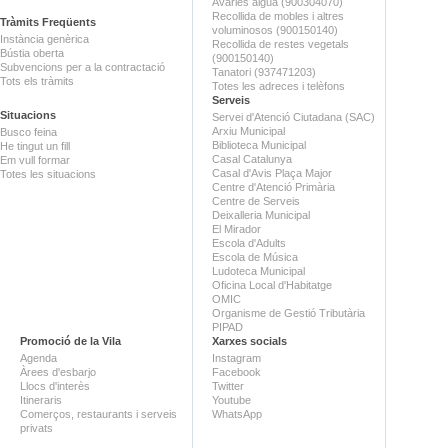
Avaries aigua (900304070)
Recollida de mobles i altres
Tràmits Freqüents
voluminosos (900150140)
Instància genèrica
Recollida de restes vegetals
Bústia oberta
(900150140)
Subvencions per a la contractació
Tanatori (937471203)
Tots els tràmits
Totes les adreces i telèfons
Serveis
Situacions
Servei d'Atenció Ciutadana (SAC)
Arxiu Municipal
Busco feina
Biblioteca Municipal
He tingut un fill
Casal Catalunya
Em vull formar
Casal d'Avis Plaça Major
Totes les situacions
Centre d'Atenció Primària
Centre de Serveis
Deixalleria Municipal
El Mirador
Escola d'Adults
Escola de Música
Ludoteca Municipal
Oficina Local d'Habitatge
OMIC
Organisme de Gestió Tributària
PIPAD
Promoció de la Vila
Xarxes socials
Agenda
Instagram
Àrees d'esbarjo
Facebook
Llocs d'interès
Twitter
Itineraris
Youtube
Comerços, restaurants i serveis
WhatsApp
privats