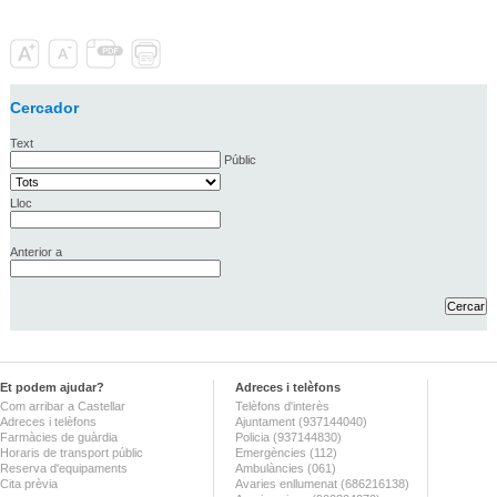
Cercador
Text
Públic
Lloc
Anterior a
Et podem ajudar?
Adreces i telèfons
Com arribar a Castellar
Telèfons d'interès
Adreces i telèfons
Ajuntament (937144040)
Farmàcies de guàrdia
Policia (937144830)
Horaris de transport públic
Emergències (112)
Reserva d'equipaments
Ambulàncies (061)
Cita prèvia
Avaries enllumenat (686216138)