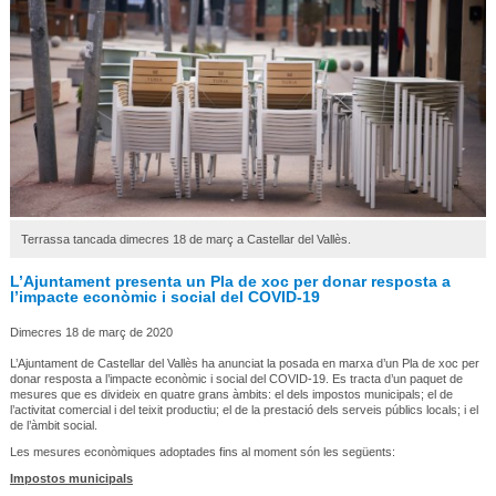
Terrassa tancada dimecres 18 de març a Castellar del Vallès.
L’Ajuntament presenta un Pla de xoc per donar resposta a
l’impacte econòmic i social del COVID-19
Dimecres 18 de març de 2020
L’Ajuntament de Castellar del Vallès ha anunciat la posada en marxa d’un Pla de xoc per
donar resposta a l’impacte econòmic i social del COVID-19. Es tracta d’un paquet de
mesures que es divideix en quatre grans àmbits: el dels impostos municipals; el de
l’activitat comercial i del teixit productiu; el de la prestació dels serveis públics locals; i el
de l’àmbit social.
Les mesures econòmiques adoptades fins al moment són les següents:
Impostos municipals