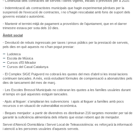
- Continuïtat dels contractes de serveis i obres vigents, iniciats o previstos per a 2020.
- Indemnització als contractistes municipals que hagin experimentat pèrdues per la
suspensió de l’execució de contractes, i no s’hagin rescabalat amb fons de suport dels
governs estatal o autonòmic.
- Mantenir el termini mitjà de pagament a proveïdors de l’ajuntament, que en el darrer
trimestre estava per sota dels 10 dies.
Àmbit social
- Devolució de rebuts ingressats per taxes i preus públics per la prestació de serveis,
pels dies en què aquests no s’han pogut prestar:
Ludoteca
Escola de Música
Cursos d’El Mirador
Cursos del Casal Catalunya
- El Complex SIGE Puigverd no cobrarà les quotes del mes d’abril si les instal·lacions
continuen tancades. A més, està estudiant fórmules de compensació a abonats/des pels
dies de tancament del mes de març.
- Les Escoles Bressol Municipals no cobraran les quotes a les famílies usuàries durant
el temps en què aquestes estiguin tancades.
- Ajuts al lloguer: s’ampliaran les subvencions i ajuts al lloguer a famílies amb pocs
recursos o en situació de vulnerabilitat econòmica.
- Beques menjador: a partir de divendres es distribuiran 216 targetes moneder per tal de
garantir la suficiència alimentària dels infants que estan rebent ajut de menjador.
Servei d’Atenció Domiciliària i Servei Local de Teleassistència: es reforçarà la informació
i atenció a les persones usuàries d’aquests serveis.