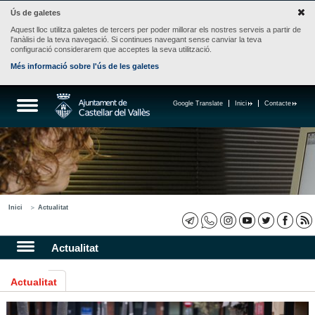
Ús de galetes
Aquest lloc utilitza galetes de tercers per poder millorar els nostres serveis a partir de
l'anàlisi de la teva navegació. Si continues navegant sense canviar la teva
configuració considerarem que acceptes la seva utilització.
Més informació sobre l'ús de les galetes
Google Translate
Inici
Contacte
Inici
Actualitat
Actualitat
Actualitat