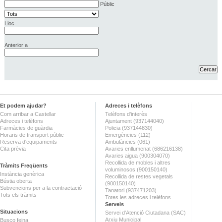
Públic
Lloc
Anterior a
Et podem ajudar?
Adreces i telèfons
Com arribar a Castellar
Telèfons d'interès
Adreces i telèfons
Ajuntament (937144040)
Farmàcies de guàrdia
Policia (937144830)
Horaris de transport públic
Emergències (112)
Reserva d'equipaments
Ambulàncies (061)
Cita prèvia
Avaries enllumenat (686216138)
Avaries aigua (900304070)
Recollida de mobles i altres
Tràmits Freqüents
voluminosos (900150140)
Instància genèrica
Recollida de restes vegetals
Bústia oberta
(900150140)
Subvencions per a la contractació
Tanatori (937471203)
Tots els tràmits
Totes les adreces i telèfons
Serveis
Situacions
Servei d'Atenció Ciutadana (SAC)
Arxiu Municipal
Busco feina