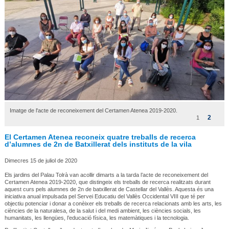
Imatge de l'acte de reconeixement del Certamen Atenea 2019-2020.
2
1
El Certamen Atenea reconeix quatre treballs de recerca
d’alumnes de 2n de Batxillerat dels instituts de la vila
Dimecres 15 de juliol de 2020
Els jardins del Palau Tolrà van acollir dimarts a la tarda l’acte de reconeixement del
Certamen Atenea 2019-2020, que distingeix els treballs de recerca realitzats durant
aquest curs pels alumnes de 2n de batxillerat de Castellar del Vallès. Aquesta és una
iniciativa anual impulsada pel Servei Educatiu del Vallès Occidental VIII que té per
objectiu potenciar i donar a conèixer els treballs de recerca relacionats amb les arts, les
ciències de la naturalesa, de la salut i del medi ambient, les ciències socials, les
humanitats, les llengües, l’educació física, les matemàtiques i la tecnologia.