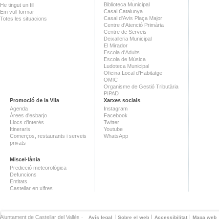
Biblioteca Municipal
He tingut un fill
Casal Catalunya
Em vull formar
Casal d'Avis Plaça Major
Totes les situacions
Centre d'Atenció Primària
Centre de Serveis
Deixalleria Municipal
El Mirador
Escola d'Adults
Escola de Música
Ludoteca Municipal
Oficina Local d'Habitatge
OMIC
Organisme de Gestió Tributària
PIPAD
Promoció de la Vila
Xarxes socials
Agenda
Instagram
Àrees d'esbarjo
Facebook
Llocs d'interès
Twitter
Itineraris
Youtube
Comerços, restaurants i serveis
WhatsApp
privats
Miscel·lània
Predicció meteorològica
Defuncions
Entitats
Castellar en xifres
Ajuntament de Castellar del Vallès ·
Avís legal
Sobre el web
Accessibilitat
Mapa web