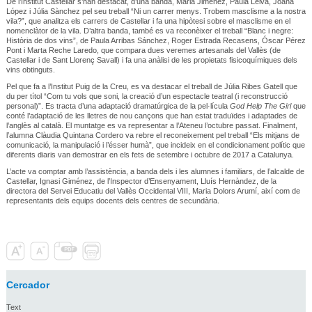
De l’Institut Castellar s’han destacat, d’una banda, Maria Jiménez, Paula Leiva, Joana
López i Júlia Sànchez pel seu treball “Ni un carrer menys. Trobem masclisme a la nostra
vila?”, que analitza els carrers de Castellar i fa una hipòtesi sobre el masclisme en el
nomenclàtor de la vila. D’altra banda, també es va reconèixer el treball “Blanc i negre:
Història de dos vins”, de Paula Arribas Sánchez, Roger Estrada Recasens, Óscar Pérez
Pont i Marta Reche Laredo, que compara dues veremes artesanals del Vallès (de
Castellar i de Sant Llorenç Savall) i fa una anàlisi de les propietats fisicoquímiques dels
vins obtinguts.
Pel que fa a l’Institut Puig de la Creu, es va destacar el treball de Júlia Ribes Gatell que
du per títol “Com tu vols que soni, la creació d’un espectacle teatral (i reconstrucció
personal)”. Es tracta d’una adaptació dramatúrgica de la pel·lícula
God Help The Girl
que
conté l’adaptació de les lletres de nou cançons que han estat traduïdes i adaptades de
l’anglès al català. El muntatge es va representar a l’Ateneu l’octubre passat. Finalment,
l’alumna Clàudia Quintana Cordero va rebre el reconeixement pel treball “Els mitjans de
comunicació, la manipulació i l’ésser humà”, que incideix en el condicionament polític que
diferents diaris van demostrar en els fets de setembre i octubre de 2017 a Catalunya.
L’acte va comptar amb l’assistència, a banda dels i les alumnes i familiars, de l’alcalde de
Castellar, Ignasi Giménez, de l’Inspector d’Ensenyament, Lluís Hernàndez, de la
directora del Servei Educatiu del Vallès Occidental VIII, Maria Dolors Arumí, així com de
representants dels equips docents dels centres de secundària.
Cercador
Text