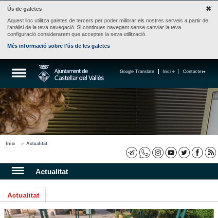
Ús de galetes
Aquest lloc utilitza galetes de tercers per poder millorar els nostres serveis a partir de
l'anàlisi de la teva navegació. Si continues navegant sense canviar la teva
configuració considerarem que acceptes la seva utilització.
Més informació sobre l'ús de les galetes
Google Translate
Inici
Contacte
Inici
Actualitat
Actualitat
Actualitat