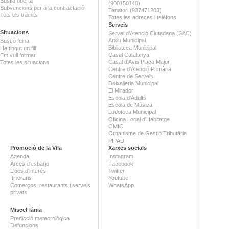
Bústia oberta
(900150140)
Subvencions per a la contractació
Tanatori (937471203)
Tots els tràmits
Totes les adreces i telèfons
Serveis
Situacions
Servei d'Atenció Ciutadana (SAC)
Arxiu Municipal
Busco feina
Biblioteca Municipal
He tingut un fill
Casal Catalunya
Em vull formar
Casal d'Avis Plaça Major
Totes les situacions
Centre d'Atenció Primària
Centre de Serveis
Deixalleria Municipal
El Mirador
Escola d'Adults
Escola de Música
Ludoteca Municipal
Oficina Local d'Habitatge
OMIC
Organisme de Gestió Tributària
PIPAD
Promoció de la Vila
Xarxes socials
Agenda
Instagram
Àrees d'esbarjo
Facebook
Llocs d'interès
Twitter
Itineraris
Youtube
Comerços, restaurants i serveis
WhatsApp
privats
Miscel·lània
Predicció meteorològica
Defuncions