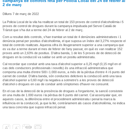
campanya de controls feta per Policia Local del 24 de febrer al
2 de març
Dilluns 7 de març de 2022
La Policia Local de la vila ha realitzat un total de 153 proves de control d’alcoholèmia i 5
proves de control de drogues durant la campanya impulsada pel Servei Català de
Trànsit que s’ha dut a terme del 24 de febrer al 2 de març.
Com a resultat dels controls, s’han tramitat un total de 4 denúncies administratives i 1
denúncia penal per positius d’alcoholèmia, el que suposa un índex del 3,27% respecte el
total de controls realitzats. Aquesta xifra és lleugerament superior a una campanya que
es va dur a terme durant el mes de febrer de l’any passat, en què es van realitzar 152
proves amb un 2,63% de positius. D’altra banda, 1 de les 5 proves de de detecció de
drogues en la conducció va saldar-se amb un positiu administratiu.
Cal recordar que conduir amb una taxa d’alcohol superior a 0,25 mg/l (0,15 mg/l en el
cas dels conductors professionals i novells) és una infracció administrativa que
comporta una multa d’entre 500 i 1.000 euros, a més de la pèrdua d’entre 4 i 6 punts del
carnet de conduir. D’altra banda, són conductes delictives la conducció amb una taxa
d’alcohol superior a 0,60 mg/l i la negativa a sotmetre’s a les proves de detecció
d’alcohol o drogues en cas de conduir amb símptomes d’haver-ne consumit.
En el cas de la detecció de la presència de drogues a l’organisme, la sanció consisteix
en una multa de 1.000 euros i la pèrdua de 6 punts del carnet. Cal assenyalar que, en
aquests casos, la diferència entre el procediment administratiu i penal la marca la
influència en la conducció, ja que la llei, contràriament als casos d’alcoholèmia, no indica
una taxa concreta que suposi infracció penal.