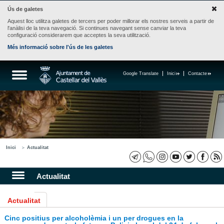
Ús de galetes
Aquest lloc utilitza galetes de tercers per poder millorar els nostres serveis a partir de
l'anàlisi de la teva navegació. Si continues navegant sense canviar la teva
configuració considerarem que acceptes la seva utilització.
Més informació sobre l'ús de les galetes
Google Translate
Inici
Contacte
Inici
Actualitat
Actualitat
Actualitat
Cinc positius per alcoholèmia i un per drogues en la