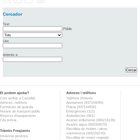
Cercador
Text
Públic
Lloc
Anterior a
Et podem ajudar?
Adreces i telèfons
Com arribar a Castellar
Telèfons d'interès
Adreces i telèfons
Ajuntament (937144040)
Farmàcies de guàrdia
Policia (937144830)
Horaris de transport públic
Emergències (112)
Reserva d'equipaments
Ambulàncies (061)
Cita prèvia
Avaries enllumenat (686216138)
Avaries aigua (900304070)
Recollida de mobles i altres
Tràmits Freqüents
voluminosos (900150140)
Instància genèrica
Recollida de restes vegetals