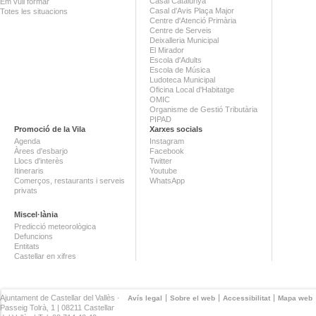
Casal Catalunya
Em vull formar
Casal d'Avis Plaça Major
Totes les situacions
Centre d'Atenció Primària
Centre de Serveis
Deixalleria Municipal
El Mirador
Escola d'Adults
Escola de Música
Ludoteca Municipal
Oficina Local d'Habitatge
OMIC
Organisme de Gestió Tributària
PIPAD
Promoció de la Vila
Xarxes socials
Agenda
Instagram
Àrees d'esbarjo
Facebook
Llocs d'interès
Twitter
Itineraris
Youtube
Comerços, restaurants i serveis
WhatsApp
privats
Miscel·lània
Predicció meteorològica
Defuncions
Entitats
Castellar en xifres
Ajuntament de Castellar del Vallès ·
Avís legal
Sobre el web
Accessibilitat
Mapa web
Passeig Tolrà, 1 | 08211 Castellar