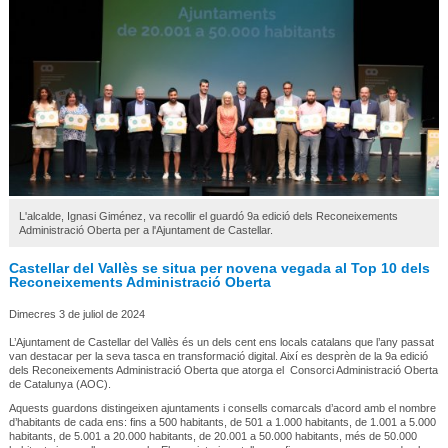
L'alcalde, Ignasi Giménez, va recollir el guardó 9a edició dels Reconeixements
Administració Oberta per a l'Ajuntament de Castellar.
Castellar del Vallès se situa per novena vegada al Top 10 dels
Reconeixements Administració Oberta
Dimecres 3 de juliol de 2024
L’Ajuntament de Castellar del Vallès és un dels cent ens locals catalans que l’any passat
van destacar per la seva tasca en transformació digital. Així es desprèn de la 9a edició
dels Reconeixements Administració Oberta que atorga el Consorci Administració Oberta
de Catalunya (AOC).
Aquests guardons distingeixen ajuntaments i consells comarcals d’acord amb el nombre
d’habitants de cada ens: fins a 500 habitants, de 501 a 1.000 habitants, de 1.001 a 5.000
habitants, de 5.001 a 20.000 habitants, de 20.001 a 50.000 habitants, més de 50.000