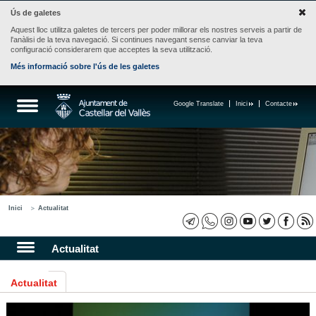
Ús de galetes
Aquest lloc utilitza galetes de tercers per poder millorar els nostres serveis a partir de
l'anàlisi de la teva navegació. Si continues navegant sense canviar la teva
configuració considerarem que acceptes la seva utilització.
Més informació sobre l'ús de les galetes
Google Translate
Inici
Contacte
Inici
Actualitat
Actualitat
Actualitat