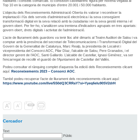
habitants i consells comarcals. El consistori castellarenc figura per novena vegada al
Top 10 en la categoria de municipis d’entre 20.001 i 50.000 habitants.
L’objectiu dels Reconeixements Administració Oberta és valorar i reconèixer la
implantació i l’ús dels serveis d’administració electrònica i la seva consegüent
transformació digital en la seva relació amb la ciutadania i en la seva gestió interna i el
govern obert. Per fer-ho, s’analitzen una trentena d’indicadors agrupats en tres apartats:
govern obert, drets digitals i activitat de l’administració.
L’acte de lliurament dels guardons va tenir lloc ahir dimarts al Teatre Auditori de Salou i va
comptar amb la presència del secretari de Telecomunicacions i Transformació Digital del
Govern de la Generalitat de Catalunya, Marc Realp, la presidenta de Localret i
vicepresidenta del Consorci AOC, Pilar Díaz, l’alcalde de Salou, Pere Granados, i el
director gerent de l’AOC, Santi Gallardo. L’alcalde de Castellar, Ignasi Giménez, va ser
l’encarregat de recollir el guardó de l’Ajuntament de Castellar del Vallès.
Podeu consultar el rànquing complet d’aquesta 9a edició dels Reconeixements clicant
aquí:
Reconeixements 2023 – Consorci AOC
.
També podeu recuperar l’acte de lliurament dels reconeixements clicant aquí:
https://www.youtube.com/live/5S0dQ3CRRaY?si=Yyeq6elu90SV2drH
Cercador
Text
Públic