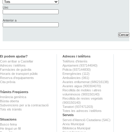
Lloc
Anterior a
Et podem ajudar?
Adreces i telèfons
Com arribar a Castellar
Telèfons d'interès
Adreces i telèfons
Ajuntament (937144040)
Farmàcies de guàrdia
Policia (937144830)
Horaris de transport públic
Emergències (112)
Reserva d'equipaments
Ambulàncies (061)
Cita prèvia
Avaries enllumenat (686216138)
Avaries aigua (900304070)
Recollida de mobles i altres
Tràmits Freqüents
voluminosos (900150140)
Instància genèrica
Recollida de restes vegetals
Bústia oberta
(900150140)
Subvencions per a la contractació
Tanatori (937471203)
Tots els tràmits
Totes les adreces i telèfons
Serveis
Situacions
Servei d'Atenció Ciutadana (SAC)
Arxiu Municipal
Busco feina
Biblioteca Municipal
He tingut un fill