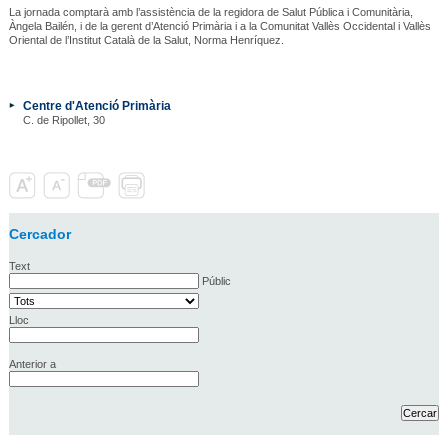
La jornada comptarà amb l’assistència de la regidora de Salut Pública i Comunitària,
Àngela Bailén, i de la gerent d’Atenció Primària i a la Comunitat Vallès Occidental i Vallès
Oriental de l’Institut Català de la Salut, Norma Henríquez.
Centre d'Atenció Primària
C. de Ripollet, 30
Cercador
Text
Públic
Lloc
Anterior a