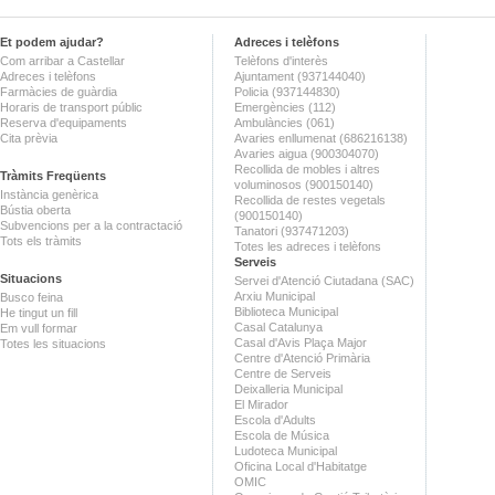
Et podem ajudar?
Adreces i telèfons
Com arribar a Castellar
Telèfons d'interès
Adreces i telèfons
Ajuntament (937144040)
Farmàcies de guàrdia
Policia (937144830)
Horaris de transport públic
Emergències (112)
Reserva d'equipaments
Ambulàncies (061)
Cita prèvia
Avaries enllumenat (686216138)
Avaries aigua (900304070)
Recollida de mobles i altres
Tràmits Freqüents
voluminosos (900150140)
Instància genèrica
Recollida de restes vegetals
Bústia oberta
(900150140)
Subvencions per a la contractació
Tanatori (937471203)
Tots els tràmits
Totes les adreces i telèfons
Serveis
Situacions
Servei d'Atenció Ciutadana (SAC)
Arxiu Municipal
Busco feina
Biblioteca Municipal
He tingut un fill
Casal Catalunya
Em vull formar
Casal d'Avis Plaça Major
Totes les situacions
Centre d'Atenció Primària
Centre de Serveis
Deixalleria Municipal
El Mirador
Escola d'Adults
Escola de Música
Ludoteca Municipal
Oficina Local d'Habitatge
OMIC