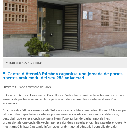
Entrada del CAP Castellar.
El Centre d’Atenció Primària organitza una jornada de portes
obertes amb motiu del seu 25è aniversari
Dimecres 18 de setembre de 2024
El Centre d’Atenció Primària de Castellar del Vallès ha organitzat la setmana que ve una
jornada de portes obertes amb l’objectiu de celebrar amb la ciutadania el seu 25è
aniversari.
Així, dissabte 28 de setembre el CAP s’obrirà a la població entre les 11 i les 14 hores per
tal que tothom que hi tingui interès pugui conèixer-ne els serveis i les instal·lacions,
descobrir què es fa a cada consulta i tenir l’oportunitat de parlar amb els i les
professionals que cada dia vetllen per la salut dels castellarencs i les castellarenques. A
més, també hi haurà estands informatius amb material educatiu i consells de salut.