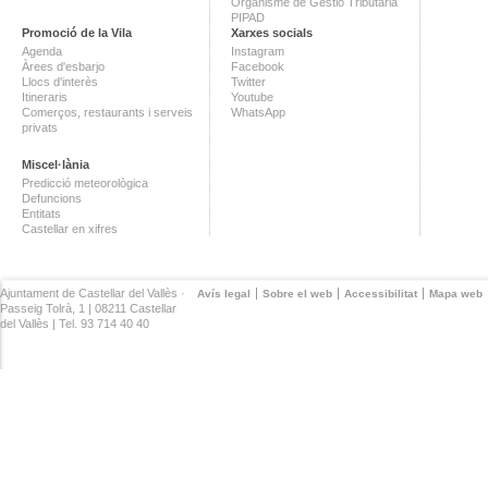
Organisme de Gestió Tributària
PIPAD
Promoció de la Vila
Xarxes socials
Agenda
Instagram
Àrees d'esbarjo
Facebook
Llocs d'interès
Twitter
Itineraris
Youtube
Comerços, restaurants i serveis
WhatsApp
privats
Miscel·lània
Predicció meteorològica
Defuncions
Entitats
Castellar en xifres
Ajuntament de Castellar del Vallès ·
Avís legal
Sobre el web
Accessibilitat
Mapa web
Passeig Tolrà, 1 | 08211 Castellar
del Vallès | Tel. 93 714 40 40