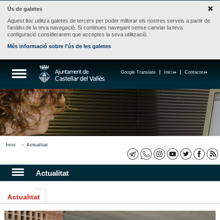
Ús de galetes
Aquest lloc utilitza galetes de tercers per poder millorar els nostres serveis a partir de
l'anàlisi de la teva navegació. Si continues navegant sense canviar la teva
configuració considerarem que acceptes la seva utilització.
Més informació sobre l'ús de les galetes
Google Translate
Inici
Contacte
Inici
Actualitat
Actualitat
Actualitat