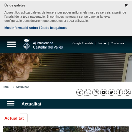
Ús de galetes
Aquest lloc utilitza galetes de tercers per poder millorar els nostres serveis a partir de
l'anàlisi de la teva navegació. Si continues navegant sense canviar la teva
configuració considerarem que acceptes la seva utilització.
Més informació sobre l'ús de les galetes
Google Translate
Inici
Contacte
Inici
Actualitat
Actualitat
Actualitat