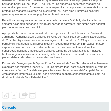
l’habilitació d’un tram de 750 metres, que arriba fins a una zona propera al camp del
Serrat de Sant Feliu del Racó. El nou vial té una superfície de formigó raspallat de 2
metres d’amplada (o 1,5 metres en punts específics), compta amb baranes de fusta per
protegir els vianants i ciclistes de la carretera, així com amb il·luminació solar per
garantir que el recorregut es pugui fer en horari nocturn.
Per millorar la seguretat en el creuament de la carretera BV-1249, s’ha instal·lat un
semàfor solar amb polsador a l’altura del pont de la carretera, que també està adaptat
per travessar-lo a peu o en bici.
A prop, s’hi ha habilitat una zona de descans gràcies a la col·laboració de l’Institut de
Jardineria i Agricultura Les Garberes i el Grup de Pedra Seca del Centre Excursionista
de Castellar. Aquesta àrea inclou una antiga caseta, datada del 1920, que es va aixecar
perquè els treballadors la utilitzessin durant la construcció del pont. En aquest mateix
espai es conserven les restes d’un antic forn de calç, utilitzat també durant la
construcció del pont. L’Institut Les Garberes també ha col·laborat amb la millora de
l’entorn vegetal i, una mica més amunt, amb la col·locació d’una malla de fibra de coco
per estabilitzar els talussos i evitar despreniments.
Els treballs, finançats per la Diputació de Barcelona i els fons Next Generation, han estat
executats per l’empresa Iseova SL. En una tercera fase, està previst ampliar el tram de
vorera entre l’actual final del camí per a bicicletes i l’aparcament del Camp del Serrat.
Amb aquesta intervenció, el camí per a bicicletes acabarà connectant amb el camí del
riu al nucli urbà de Sant Feliu del Racó.
Cercador