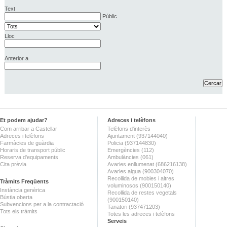
Text
Públic
Lloc
Anterior a
Et podem ajudar?
Adreces i telèfons
Com arribar a Castellar
Telèfons d'interès
Adreces i telèfons
Ajuntament (937144040)
Farmàcies de guàrdia
Policia (937144830)
Horaris de transport públic
Emergències (112)
Reserva d'equipaments
Ambulàncies (061)
Cita prèvia
Avaries enllumenat (686216138)
Avaries aigua (900304070)
Recollida de mobles i altres
Tràmits Freqüents
voluminosos (900150140)
Instància genèrica
Recollida de restes vegetals
Bústia oberta
(900150140)
Subvencions per a la contractació
Tanatori (937471203)
Tots els tràmits
Totes les adreces i telèfons
Serveis