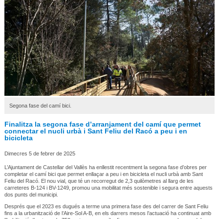
Segona fase del camí bici.
Finalitza la segona fase d’arranjament del camí que permet
connectar el nucli urbà i Sant Feliu del Racó a peu i en
bicicleta
Dimecres 5 de febrer de 2025
L’Ajuntament de Castellar del Vallès ha enllestit recentment la segona fase d’obres per
completar el camí bici que permet enllaçar a peu i en bicicleta el nucli urbà amb Sant
Feliu del Racó. El nou vial, que té un recorregut de 2,3 quilòmetres al llarg de les
carreteres B-124 i BV-1249, promou una mobilitat més sostenible i segura entre aquests
dos punts del municipi.
Després que el 2023 es dugués a terme una primera fase des del carrer de Sant Feliu
fins a la urbanització de l’Aire-Sol A-B, en els darrers mesos l’actuació ha continuat amb