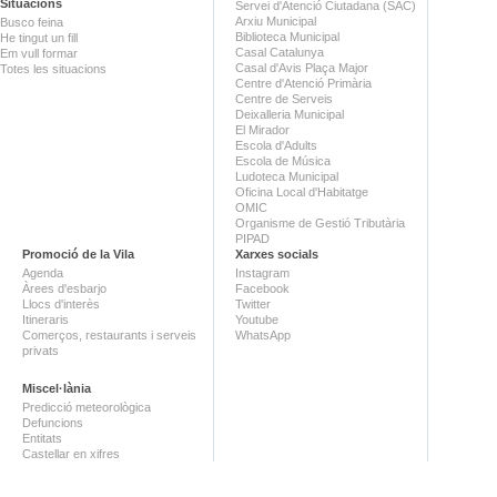
Situacions
Servei d'Atenció Ciutadana (SAC)
Arxiu Municipal
Busco feina
Biblioteca Municipal
He tingut un fill
Casal Catalunya
Em vull formar
Casal d'Avis Plaça Major
Totes les situacions
Centre d'Atenció Primària
Centre de Serveis
Deixalleria Municipal
El Mirador
Escola d'Adults
Escola de Música
Ludoteca Municipal
Oficina Local d'Habitatge
OMIC
Organisme de Gestió Tributària
PIPAD
Promoció de la Vila
Xarxes socials
Agenda
Instagram
Àrees d'esbarjo
Facebook
Llocs d'interès
Twitter
Itineraris
Youtube
Comerços, restaurants i serveis
WhatsApp
privats
Miscel·lània
Predicció meteorològica
Defuncions
Entitats
Castellar en xifres