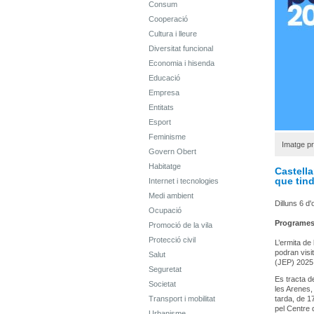
Consum
Cooperació
Cultura i lleure
Diversitat funcional
Economia i hisenda
Educació
Empresa
Entitats
Esport
Feminisme
Imatge p
Govern Obert
Habitatge
Castella
que tind
Internet i tecnologies
Medi ambient
Dilluns 6 d
Ocupació
Programe
Promoció de la vila
Protecció civil
L’ermita de 
podran visi
Salut
(JEP) 2025
Seguretat
Es tracta d
Societat
les Arenes,
Transport i mobilitat
tarda, de 1
pel Centre 
Urbanisme