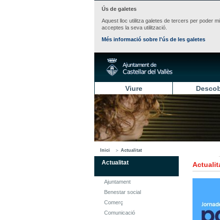
Ús de galetes
Aquest lloc utilitza galetes de tercers per poder m
acceptes la seva utilització.
Més informació sobre l'ús de les galetes
Viure
Descob
Inici
Actualitat
Actualitat
Actualit
Ajuntament
Benestar social
Comerç
Comunicació