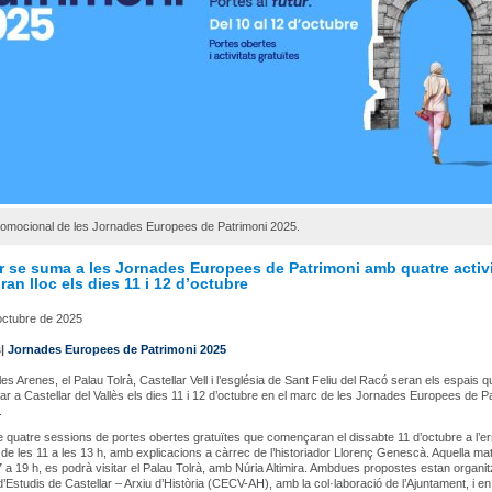
romocional de les Jornades Europees de Patrimoni 2025.
r se suma a les Jornades Europees de Patrimoni amb quatre activi
ran lloc els dies 11 i 12 d’octubre
'octubre de 2025
s|
Jornades Europees de Patrimoni 2025
les Arenes, el Palau Tolrà, Castellar Vell i l’església de Sant Feliu del Racó seran els espais 
tar a Castellar del Vallès els dies 11 i 12 d’octubre en el marc de les Jornades Europees de P
.
e quatre sessions de portes obertes gratuïtes que començaran el dissabte 11 d’octubre a l’er
 de les 11 a les 13 h, amb explicacions a càrrec de l’historiador Llorenç Genescà. Aquella ma
7 a 19 h, es podrà visitar el Palau Tolrà, amb Núria Altimira. Ambdues propostes estan organi
d’Estudis de Castellar – Arxiu d’Història (CECV-AH), amb la col·laboració de l’Ajuntament, i en