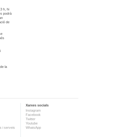
3 h, hi
es podrà
an
ació de
se
més
i
de la
Xarxes socials
Instagram
Facebook
Twitter
Youtube
 i serveis
WhatsApp