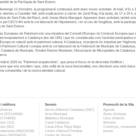
, també de la Parròquia de Sant Esteve.
iumenge 12 d’octubre, la programació continuarà amb dues noves activitats. Al matí, d’11 a 1
s obertes a Castellar Vell, amb explicacions a càrrec de Jordi Roig. A la tarda, de 17 a 19 h, 
sglésia de Sant Feliu del Racó, amb Josep Maria Masagué. Aquestes dues activitats també est
s pel CECV-AH amb la col·laboració de l’Ajuntament, i en el cas de l’església, amb la particip
a de Sant Esteve.
s Europees de Patrimoni són una iniciativa del Consell d’Europa i la Comissió Europea que 
nterrompudament a Catalunya des del 1991 i que és considerada com l’activitat participativa 
’Europa en relació amb el patrimoni cultural. A Catalunya, el projecte és impulsat per l’Agència
l Patrimoni Cultural i compta amb la col·laboració de la Federació de Municipis de Catalunya,
ó Catalana de Municipis, l’Institut Ramon Muntaner, l’Associació de Micropobles de Catalunya 
acra.
’edició 2025 és “Patrimoni arquitectònic”, que posa el focus en la diversitat d’edificis i
tures que ens envolten i que, més enllà de la seva funcionalitat, ens ofereixen una visió única 
ria compartida i de la nostra identitat cultural.
i telèfons
Serveis
Promoció de la Vila
d'interès
Servei d'Atenció Ciutadana (SAC)
Agenda
nt (937144040)
Arxiu Municipal
Àrees d'esbarjo
(937144830)
Biblioteca Municipal
Llocs d'interès
ies (112)
Casal Catalunya
Itineraris
ies (061)
Casal d'Avis Plaça Major
Comerços, restaurants
enllumenat (686216138)
Centre d'Atenció Primària
privats
aigua (900304070)
Centre de Serveis