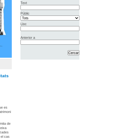
Text
Públic
Lloc
Anterior a
tats
que es
atrimoni
mita de
teixa
tzades
 el cas