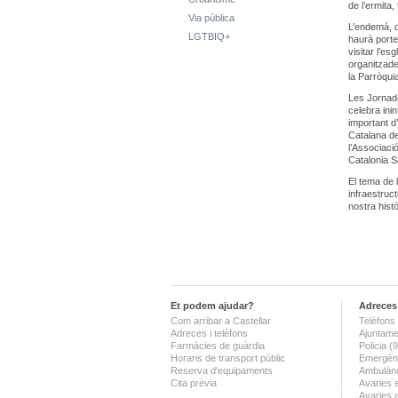
de l’ermita
Via pública
L’endemà, d
LGTBIQ+
haurà porte
visitar l’e
organitzade
la Parròqui
Les Jornade
celebra ini
important d
Catalana de
l’Associaci
Catalonia S
El tema de l
infraestruc
nostra histò
Et podem ajudar?
Adreces 
Com arribar a Castellar
Telèfons 
Adreces i telèfons
Ajuntame
Farmàcies de guàrdia
Policia 
Horaris de transport públic
Emergènc
Reserva d'equipaments
Ambulànc
Cita prèvia
Avaries 
Avaries 