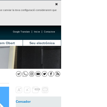
sense canviar la teva configuració considerarem que
Google Translate
Inici
Contacte
ern Obert
Seu electrònica
Cercador