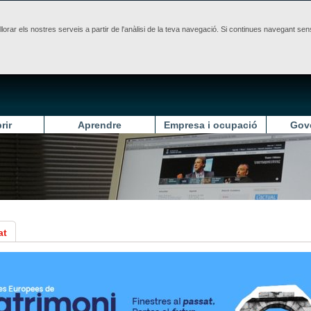
illorar els nostres serveis a partir de l'anàlisi de la teva navegació. Si continues navegant 
rir
Aprendre
Empresa i ocupació
Gov
at