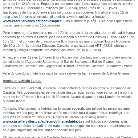
partir de les 12.30 hores. Enguany es mantenen les quatre categories habituals: paelles
petites (fins a 15 persones), mitjanes (de 16 a 50), grans (més de 50) i joves
(participants de fins a 30 anys). Les inscripcions són obertes fins al divendres 15 de
maig a les 14 hores al formulari disponible al web municipal, a l’enllaç
www.castellarvalles.cat/paellesaplec
. Fins al moment ja són 11 les colles que s’hi ha
inscrit i que sumen unes 150 persones.
Però el concurs d’arrossaires no serà l’únic atractiu de la jornada; durant el matí hi haurà
activitats per a totes les edats: jocs de cucanya a càrrec de Colònies i Esplai Xiribec (de
10 a 11 h), el concurs de creacions de flors boscanes que proposa l’Escola Nocturna
(de 10 a 12 h) i la trobada Dibuixant Castellar organitzada per ART_08211, oberta a
tothom qui vulgui compartir una estona dibuixant (de 10 a 12.30 h).
A més, entre les 11 i les 13 hores tindrà lloc un bloc d’actuacions que comptarà amb la
participació de l’Agrupació Sardanista, el Ball de Bastons, el Ball de Gitanes, els
Castellers de Castellar i els Gegants de l’Esbart Teatral de Castellar i Tucantam Drums.
Val a dir que durant tota la jornada hi haurà servei de bar, a càrrec del Ball de Gitanes.
Accés en vehicle i a peu
Entre les 7 i les 9 del matí, la Policia Local controlarà l’accés en cotxe a l’esplanada de
Castellar Vell, que només es permetrà per descarregar estris, i que es tornarà a obrir a
partir de les 17 hores i fins a les 18.30 hores. A partir d’aquesta hora l’accés en vehicle
quedarà tancat.
Tot i això, l’Ajuntament ha habilitat un formulari específic per tal que les persones amb
mobilitat reduïda puguin sol·licitar accés en vehicle fora d’aquest horari restringit. Les
peticions es poden fer fins a les 14 hores del dijous 14 de maig al web
www.castellarvalles.cat/aplecmobilitatreduida
. Les sol·licituds són obertes a les
persones usuàries de cadires de rodes, que depenguin de bastons per poder moure’s
bé o que tinguin alguna dificultat per accedir-hi a peu.
Els vianants poden accedir a Castellar Vell seguint l’itinerari de natura editat pel Centre