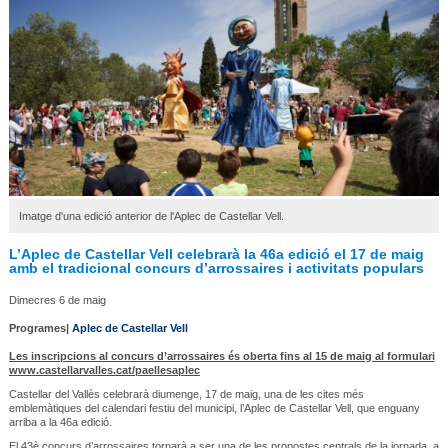
Imatge d'una edició anterior de l'Aplec de Castellar Vell.
L’Aplec de Castellar Vell celebrarà la 46a edició el 17 de maig
amb el tradicional concurs d’arrossaires i activitats populars
Dimecres 6 de maig
Programes|
Aplec de Castellar Vell
Les inscripcions al concurs d’arrossaires és oberta fins al 15 de maig al formulari
www.castellarvalles.cat/paellesaplec
Castellar del Vallès celebrarà diumenge, 17 de maig, una de les cites més
emblemàtiques del calendari festiu del municipi, l’Aplec de Castellar Vell, que enguany
arriba a la 46a edició.
El 43è concurs d’arrossaires tornarà a ser una de les propostes centrals de la jornada, a