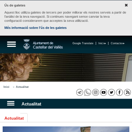
Ús de galetes
Aquest lloc utilitza galetes de tercers per poder millorar els nostres serveis a partir de
l'anàlisi de la teva navegació. Si continues navegant sense canviar la teva
configuració considerarem que acceptes la seva utilització.
Més informació sobre l'ús de les galetes
Google Translate
Inici
Contacte
Inici
Actualitat
Actualitat
Actualitat