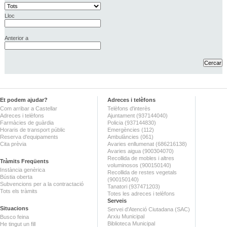
Lloc
Anterior a
Et podem ajudar?
Adreces i telèfons
Com arribar a Castellar
Telèfons d'interès
Adreces i telèfons
Ajuntament (937144040)
Farmàcies de guàrdia
Policia (937144830)
Horaris de transport públic
Emergències (112)
Reserva d'equipaments
Ambulàncies (061)
Cita prèvia
Avaries enllumenat (686216138)
Avaries aigua (900304070)
Recollida de mobles i altres
Tràmits Freqüents
voluminosos (900150140)
Instància genèrica
Recollida de restes vegetals
Bústia oberta
(900150140)
Subvencions per a la contractació
Tanatori (937471203)
Tots els tràmits
Totes les adreces i telèfons
Serveis
Situacions
Servei d'Atenció Ciutadana (SAC)
Arxiu Municipal
Busco feina
Biblioteca Municipal
He tingut un fill