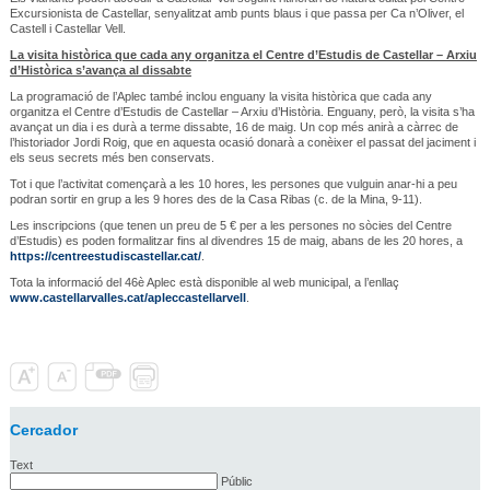
Excursionista de Castellar, senyalitzat amb punts blaus i que passa per Ca n’Oliver, el
Castell i Castellar Vell.
La visita històrica que cada any organitza el Centre d’Estudis de Castellar – Arxiu
d’Històrica s’avança al dissabte
La programació de l’Aplec també inclou enguany la visita històrica que cada any
organitza el Centre d’Estudis de Castellar – Arxiu d’Història. Enguany, però, la visita s’ha
avançat un dia i es durà a terme dissabte, 16 de maig. Un cop més anirà a càrrec de
l’historiador Jordi Roig, que en aquesta ocasió donarà a conèixer el passat del jaciment i
els seus secrets més ben conservats.
Tot i que l’activitat començarà a les 10 hores, les persones que vulguin anar-hi a peu
podran sortir en grup a les 9 hores des de la Casa Ribas (c. de la Mina, 9-11).
Les inscripcions (que tenen un preu de 5 € per a les persones no sòcies del Centre
d’Estudis) es poden formalitzar fins al divendres 15 de maig, abans de les 20 hores, a
https://centreestudiscastellar.cat/
.
Tota la informació del 46è Aplec està disponible al web municipal, a l’enllaç
www.castellarvalles.cat/apleccastellarvell
.
Cercador
Text
Públic