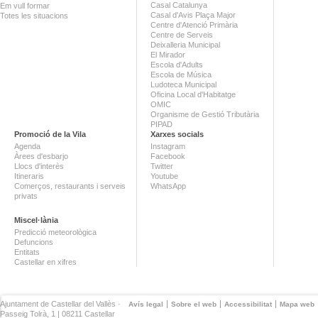
Casal Catalunya
Em vull formar
Casal d'Avis Plaça Major
Totes les situacions
Centre d'Atenció Primària
Centre de Serveis
Deixalleria Municipal
El Mirador
Escola d'Adults
Escola de Música
Ludoteca Municipal
Oficina Local d'Habitatge
OMIC
Organisme de Gestió Tributària
PIPAD
Promoció de la Vila
Xarxes socials
Agenda
Instagram
Àrees d'esbarjo
Facebook
Llocs d'interès
Twitter
Itineraris
Youtube
Comerços, restaurants i serveis
WhatsApp
privats
Miscel·lània
Predicció meteorològica
Defuncions
Entitats
Castellar en xifres
Ajuntament de Castellar del Vallès ·
Avís legal
Sobre el web
Accessibilitat
Mapa web
Passeig Tolrà, 1 | 08211 Castellar